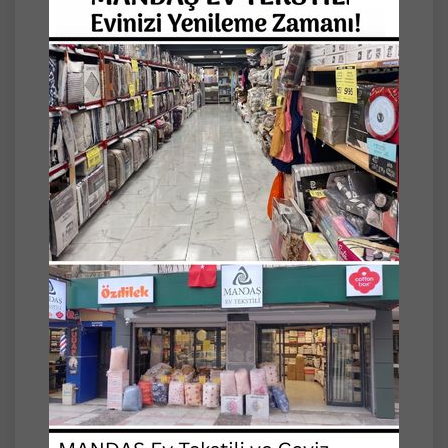
*Görseller tanıtım amaçlıdır. Koltuğun
kollarını da örter.
Piyasadaki standart 3 lü çekyatlara göre
hazırlanmıştır.
Ürün çekme payı hesaplanarak
hazırlanmaktadır. Piyasanın gramajlı ve en
iyi dokunan ürünlerindendir.
İstediğiniz kadar adette sipariş
verebilirsiniz.
*Dört tarak ve kesme şeker desenlidir.
Stok durumuna göre gönderilecektir.
*Karışık renkli olan örtünün renkleri
farklılık gösterebilir.