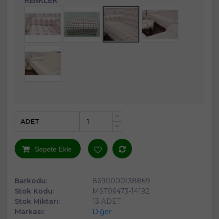
RENKLER
ADET
+
-
Sepete Ekle
Barkodu:
8690000138869
Stok Kodu:
MST06473-14192
Stok Miktarı:
13 ADET
Markası:
Diğer