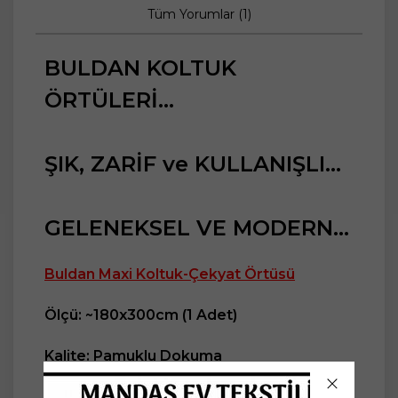
Tüm Yorumlar (1)
BULDAN KOLTUK
ÖRTÜLERİ...
ŞIK, ZARİF ve KULLANIŞLI...
GELENEKSEL VE MODERN...
Buldan Maxi Koltuk-Çekyat Örtüsü
Ölçü: ~180x300cm (1 Adet)
Kalite: Pamuklu Dokuma