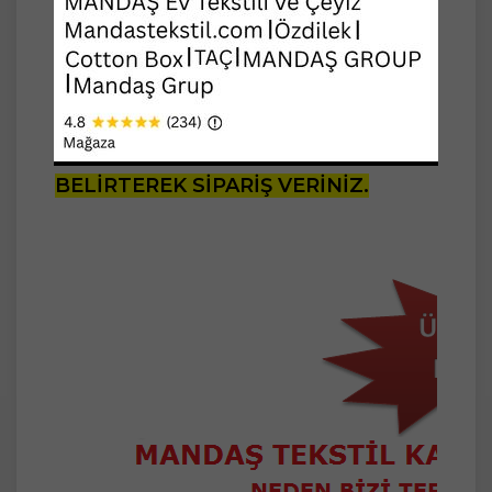
Lütfen 30 derecede yıkayınız.
NOT: DEĞERLİ MÜŞTERİMİZ,
LÜTFEN İSTEDİĞİNİZ RENGİ
YUKARIDAKİ SEÇENEKLERDEN
BELİRTEREK SİPARİŞ VERİNİZ.