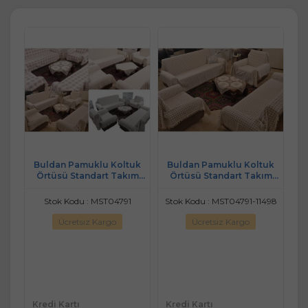
uk
Buldan Pamuklu Koltuk
Buldan Pamuklu Koltuk
B
1+1)
Örtüsü Standart Takım
Örtüsü Standart Takım
(3+2+1+1)
(3+2+1+1) - Kahve Çizgili
207
Stok Kodu : MST04791
Stok Kodu : MST04791-11498
Ücretsiz Kargo
Ücretsiz Kargo
Kredi Kartı
Kredi Kartı
Kr