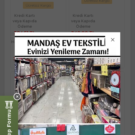
Ücretsiz Kargo
Ücretsiz Kargo
Kredi Kartı
Kredi Kartı
veya Kapıda
veya Kapıda
Ödeme
Ödeme
384,51 TL
349,00 TL
Havale/Eft %5
Havale/Eft %5
indirimli
indirimli
Sepete
Sepete
384,51 TL
349,00 TL
Ekle
Ekle
365,28 TL
331,55 TL
✕
Mandaş Yeni Sezon
Mandaş Yeni Sezon