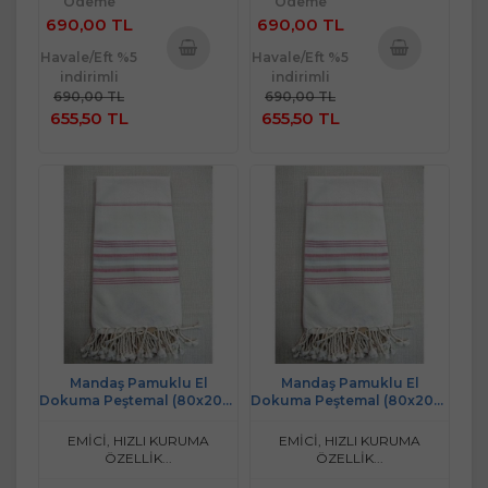
Ödeme
Ödeme
690,00 TL
690,00 TL
Havale/Eft %5
Havale/Eft %5
indirimli
indirimli
Sepete
Sepete
690,00 TL
690,00 TL
Ekle
Ekle
655,50 TL
655,50 TL
Mandaş Pamuklu El
Mandaş Pamuklu El
Dokuma Peştemal (80x200)
Dokuma Peştemal (80x200)
- Krem Pembe
- Krem Pembe 2
EMİCİ, HIZLI KURUMA
EMİCİ, HIZLI KURUMA
ÖZELLİK...
ÖZELLİK...