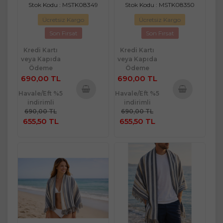
Stok Kodu : MSTK08349
Stok Kodu : MSTK08350
Ücretsiz Kargo
Ücretsiz Kargo
Son Fırsat
Son Fırsat
Kredi Kartı
Kredi Kartı
veya Kapıda
veya Kapıda
Ödeme
Ödeme
690,00 TL
690,00 TL
Havale/Eft %5
Havale/Eft %5
indirimli
indirimli
Sepete
Sepete
690,00 TL
690,00 TL
Ekle
Ekle
655,50 TL
655,50 TL