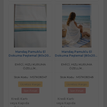
Mandaş Pamuklu El
Mandaş Pamuklu El
Dokuma Peştemal (80x200)
Dokuma Peştemal (80x200)
- Krem Sarı
- Krem Vizon
EMİCİ, HIZLI KURUMA
EMİCİ, HIZLI KURUMA
ÖZELLİK...
ÖZELLİK...
Stok Kodu : MSTK08347
Stok Kodu : MSTK08348
Ücretsiz Kargo
Ücretsiz Kargo
Son Fırsat
Son Fırsat
Kredi Kartı
Kredi Kartı
veya Kapıda
veya Kapıda