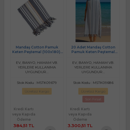
Mandaş Cotton Pamuk
20 Adet Mandaş Cotton
Keten Peştemal (100x180)-
Pamuk Keten Peştemal
Carlos
(100x180)-Toptan
EV, BANYO, HAMAM VB.
EV, BANYO, HAMAM VB.
YERLERE KULLANIMA
YERLERE KULLANIMA
UYGUNDUR...
UYGUNDUR...
Stok Kodu : MSTK09679
Stok Kodu : MSTK09686
Ücretsiz Kargo
Ücretsiz Kargo
Son Fırsat
Kredi Kartı
Kredi Kartı
veya Kapıda
veya Kapıda
Ödeme
Ödeme
384,51 TL
3.300,51 TL