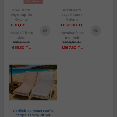
Son Fırsat
Kredi Kartı
Kredi Kartı
veya Kapıda
veya Kapıda
Ödeme
Ödeme
690,00 TL
1.650,00 TL
Havale/Eft %5
Havale/Eft %5
indirimli
indirimli
Sepete
Sepete
690,00 TL
1.650,00 TL
Ekle
Ekle
655,50 TL
1.567,50 TL
Özdilek -Summer Leaf &
Stripe Tarçın- 2li Set