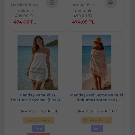
Havale/Eft %5
Havale/Eft %5
indirimli
indirimli
Sepete
Sepete
499,00 TL
499,00 TL
Ekle
Ekle
474,05 TL
474,05 TL
Mandaş Pamuklu El
Mandaş Yeni Sezon Pamukl
Dokuma Peştemal (80x200)
dokuma toptan satış
krem- turkuaz
(90x170)-karışık renk 20 li
paket
Stok Kodu : MSTK15111
Stok Kodu : MSTK13587
Ücretsiz Kargo
Ücretsiz Kargo
Yeni
Yeni