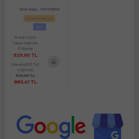
Peştemal Plaj Havlusu
(70x150)
Stok Kodu : MSTK15961
Ücretsiz Kargo
Yeni
Kredi Kartı
veya Kapıda
Ödeme
929,90 TL
Havale/Eft %5
indirimli
Sepete
929,90 TL
Ekle
883,41 TL