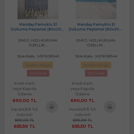
Mandaş Pamuklu El
Mandaş Pamuklu El
Dokuma Peştemal (80x200)
Dokuma Peştemal (80x200)
- Gri
- Krem Mavi
EMİCİ, HIZLI KURUMA
EMİCİ, HIZLI KURUMA
ÖZELLİK...
ÖZELLİK...
Stok Kodu : MSTK08345
Stok Kodu : MSTK08346
Ücretsiz Kargo
Ücretsiz Kargo
Son Fırsat
Son Fırsat
Kredi Kartı
Kredi Kartı
veya Kapıda
veya Kapıda
Ödeme
Ödeme
690,00 TL
690,00 TL
Havale/Eft %5
Havale/Eft %5
indirimli
indirimli
Sepete
Sepete
690,00 TL
690,00 TL
Ekle
Ekle
655,50 TL
655,50 TL