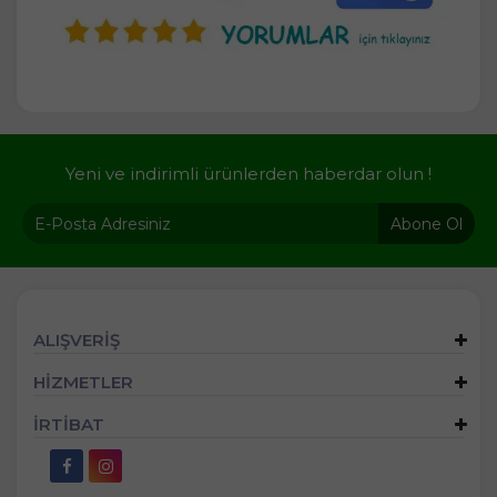
Yeni ve indirimli ürünlerden haberdar olun !
Abone Ol
ALIŞVERİŞ
HİZMETLER
İRTİBAT