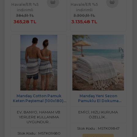
Havale/Eft %5
Havale/Eft %5
indirimli
indirimli
Sepete
Sepete
384,51 TL
3.300,51 TL
Ekle
Ekle
365,28 TL
3.135,48 TL
Mandaş Cotton Pamuk
Mandaş Yeni Sezon
Keten Peştemal (100x180)-
Pamuklu El Dokuma
Melisa
Peştemal (90x170)-A.Yeşil
Çizgili
EV, BANYO, HAMAM VB.
EMİCİ, HIZLI KURUMA
YERLERE KULLANIMA
ÖZELLİK...
UYGUNDUR...
Stok Kodu : MSTK09847
Stok Kodu : MSTK09680