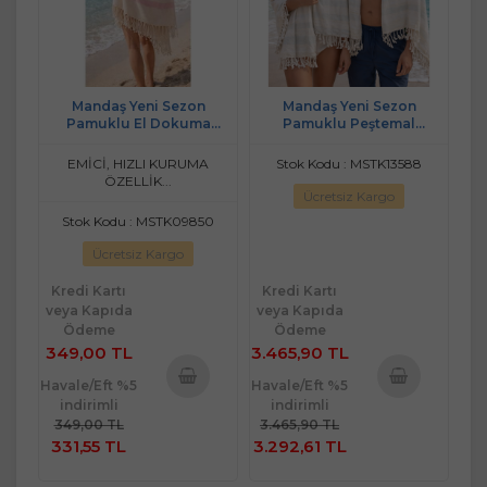
Mandaş Yeni Sezon
Mandaş Yeni Sezon
Pamuklu El Dokuma
Pamuklu Peştemal
Peştemal (90x170)-i-Mor
(90x170)karışık renk toptan
Çizgili
20 li pk
EMİCİ, HIZLI KURUMA
Stok Kodu : MSTK13588
ÖZELLİK...
Ücretsiz Kargo
Stok Kodu : MSTK09850
Ücretsiz Kargo
Kredi Kartı
Kredi Kartı
veya Kapıda
veya Kapıda
Ödeme
Ödeme
349,00 TL
3.465,90 TL
Havale/Eft %5
Havale/Eft %5
indirimli
indirimli
Sepete
Sepete
349,00 TL
3.465,90 TL
Ekle
Ekle
331,55 TL
3.292,61 TL