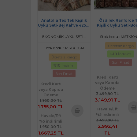
Anatolia Tex Tek Kişilik
Özdilek Ranforce 
Uyku Seti-Bej Kahve 4258-
Kişilik Uyku Seti-Bo
01
Kahve
EKONOMİK UYKU SETİ...
Stok Kodu : MSTK10
Ücretsiz Kargo
Stok Kodu : MSTK10141
%
10
İndirim
Ücretsiz Kargo
Son Fırsat
%
10
İndirim
Son Fırsat
Kredi Kartı
veya Kapıda
Kredi Kartı
Ödeme
veya Kapıda
3.499,90 TL
Ödeme
3.149,91 TL
1.950,00 TL
1.755,00 TL
Havale/Eft
%5 indirimli
Havale/Eft
Sepe
Sepete
3.499,90 TL
%5 indirimli
Ekl
2.992,41
Ekle
1.950,00 TL
1.667,25 TL
TL