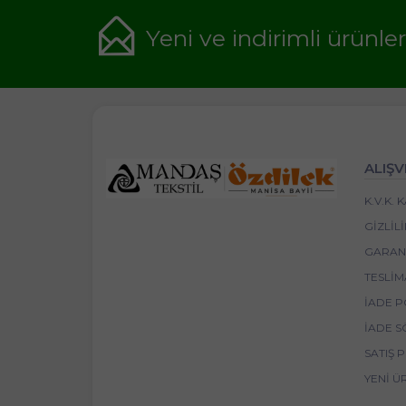
Yeni ve indirimli ürünle
ALIŞV
K.V.K.
GIZLIL
GARANT
TESLIM
İADE P
İADE S
SATIŞ 
YENI Ü