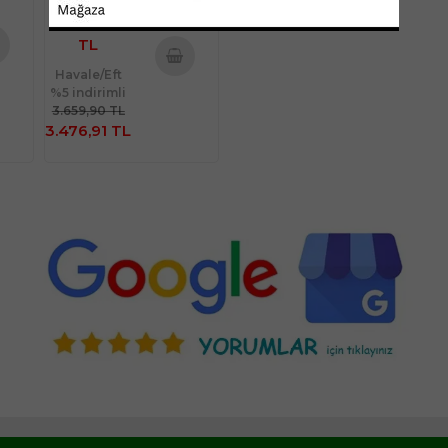
Ödeme
3.659,90
TL
te
Havale/Eft
Sepete
%5 indirimli
e
Ekle
3.659,90 TL
3.476,91 TL