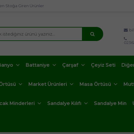
en Stoğa Giren Ürünler
bi
0236
Banyo
Battaniye
Çarşaf
Çeyiz Seti
Diğe
 Örtüsü
Market Ürünleri
Masa Örtüsü
Mut
ncak Minderleri
Sandalye Kılıfı
Sandalye Min