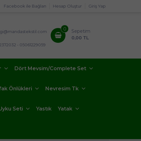
Facebook ile Bağlan
Hesap Oluştur
Giriş Yap
0
Sepetim
lgi@mandastekstil.com
0,00 TL
2372032 - 05061229059
r
Dört Mevsim/Complete Set
fak Önlükleri
Nevresim Tk
Uyku Seti
Yastık
Yatak