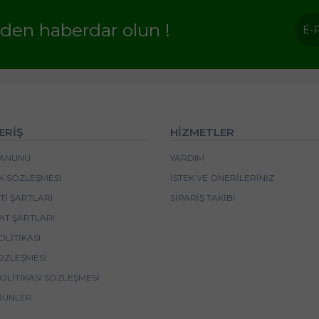
rden haberdar olun !
ERİŞ
HİZMETLER
 KANUNU
YARDIM
IK SÖZLEŞMESI
İSTEK VE ÖNERILERINIZ
I ŞARTLARI
SIPARIŞ TAKIBI
AT ŞARTLARI
OLITIKASI
ÖZLEŞMESI
POLITIKASI SÖZLEŞMESI
RÜNLER