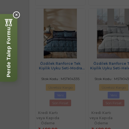
✕
Perde Talep Formu
Özdilek Ranforce Tek
Özdilek Ranforce 
Kişilik Uyku Seti-Modra
Kişilik Uyku Seti-He
Mavi
Gri Yeni
Stok Kodu : MSTK14335
Stok Kodu : MSTK14
Ücretsiz Kargo
Ücretsiz Kargo
Yeni
Yeni
Son Fırsat
Son Fırsat
Kredi Kartı
Kredi Kartı
veya Kapıda
veya Kapıda
Ödeme
Ödeme