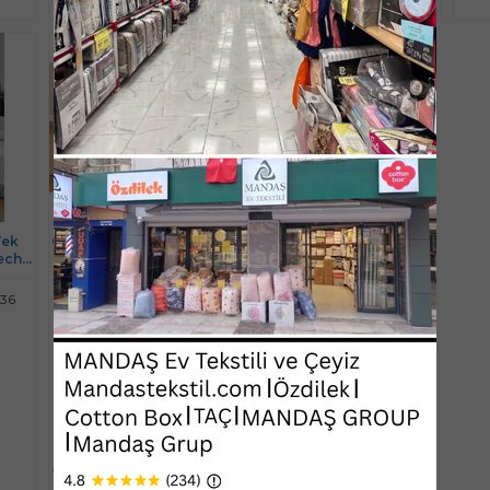
Tek
Özdilek Ranforce -Builder
lecho
Sarı- Tek Kişilik Çocuk
Uyku Seti
336
Stok Kodu : MSTK16062
Ücretsiz Kargo
Yeni
Son Fırsat
Kredi Kartı
veya Kapıda