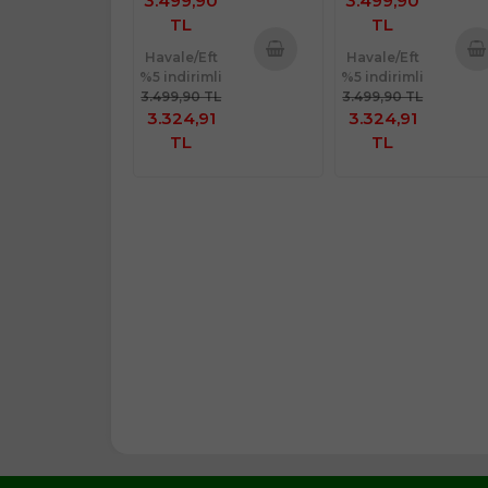
3.499,90
3.499,90
TL
TL
Havale/Eft
Havale/Eft
%5 indirimli
%5 indirimli
Sepete
Sepe
3.499,90 TL
3.499,90 TL
Ekle
Ekl
3.324,91
3.324,91
TL
TL