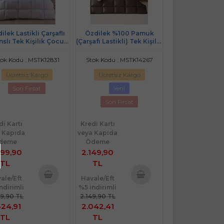
ilek Lastikli Çarşaflı
Özdilek %100 Pamuk
nslı Tek Kişilik Çocuk
(Çarşafı Lastikli) Tek Kişilik
u Seti-Mickey Mouse
Yatak Seti-Colourist Vizon
Collage Gri
Mürdüm
tok Kodu : MSTK12831
Stok Kodu : MSTK14267
Ücretsiz Kargo
Ücretsiz Kargo
Son Fırsat
Yeni
Son Fırsat
di Kartı
Kredi Kartı
 Kapıda
veya Kapıda
deme
Ödeme
499,90
2.149,90
TL
TL
ale/Eft
Havale/Eft
ndirimli
%5 indirimli
Sepete
Sepete
99,90 TL
2.149,90 TL
Ekle
Ekle
324,91
2.042,41
TL
TL