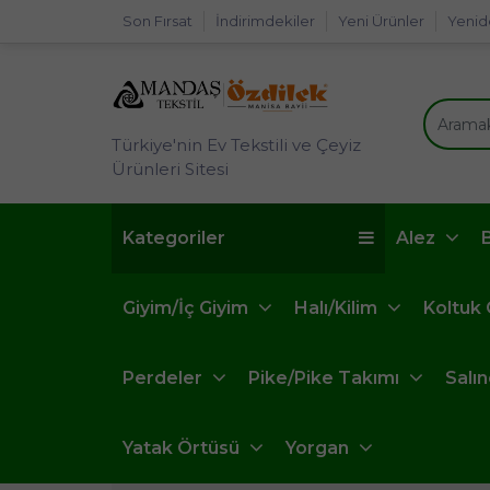
Son Fırsat
İndirimdekiler
Yeni Ürünler
Yenid
Türkiye'nin Ev Tekstili ve Çeyiz
Ürünleri Sitesi
Kategoriler
Alez
Giyim/İç Giyim
Halı/Kilim
Koltuk
Perdeler
Pike/Pike Takımı
Salı
Yatak Örtüsü
Yorgan