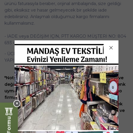
ürünü faturasıyla beraber, orijinal ambalajında, size geldiği
gibi, eksiksiz ve hasar gelmeyecek bir şekilde iade
edebilirsiniz. Anlaşmalı olduğumuz kargo firmalarını
kullanmalısınız.
- İADE veya DEĞİŞİM İÇİN, PTT KARGO MÜŞTERİ NO: 804
693 422
- ÜCRET İADELERİ TAKRİBEN 7 İŞ GÜNÜ İÇİNDE
YAPILMAKTADIR.
*Not: Üretim kaynaklı değil de müşteri kaynaklı iade ve
değişimlerde (vazgeçtim, ebatı büyük/küçük geldi, renk
uymadı vb.) kargo ücreti müşteriye aittir. Ancak kargo
firmasıyla sözleşmeli olduğumuz için kargo fiyatları
uygundur. Ücret iade edilirken kargo bedeli düşülerek
✕
ücret iadesi yapılmaktadır.
Bize her türlü soru, görüş ve
önerilerinizi; bilgi@mandastekstil.com veya 0236
2372032 yoluyla iletebilirsiniz.