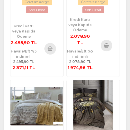
Ücretsiz Kargo
Ücretsiz Kargo
Son Fırsat
Son Fırsat
Kredi Kartı
veya Kapıda
Kredi Kartı
Ödeme
veya Kapıda
2.078,90
Ödeme
2.495,90 TL
TL
Havale/Eft %5
Havale/Eft %5
Sepete
indirimli
indirimli
Sepete
Ekle
2.495,90 TL
2.078,90 TL
Ekle
2.371,11 TL
1.974,96 TL