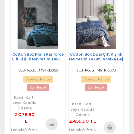
Cotton Box Plain Ranforce
Cotton Box Dual Çift Kişilik
Çift Kişilik Nevresim Takımı
Nevresim Takımı Annıka Bej
Petrol Siyah
Stok Kodu : MSTK13355
Stok Kodu : MSTK13373
Ücretsiz Kargo
Ücretsiz Kargo
Son Fırsat
Son Fırsat
Kredi Kartı
veya Kapıda
Kredi Kartı
Ödeme
veya Kapıda
2.078,90
Ödeme
TL
2.459,90 TL
Havale/Eft %5
Havale/Eft %5
Sepete