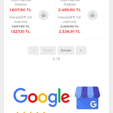
Ödeme
Ödeme
1.607,90 TL
2.459,90 TL
Havale/Eft %5
Havale/Eft %5
indirimli
indirimli
Sepete
Sepete
1.607,90 TL
2.459,90 TL
Ekle
Ekle
1.527,51 TL
2.336,91 TL
«
Önceki
Sonraki
»
1 / 5