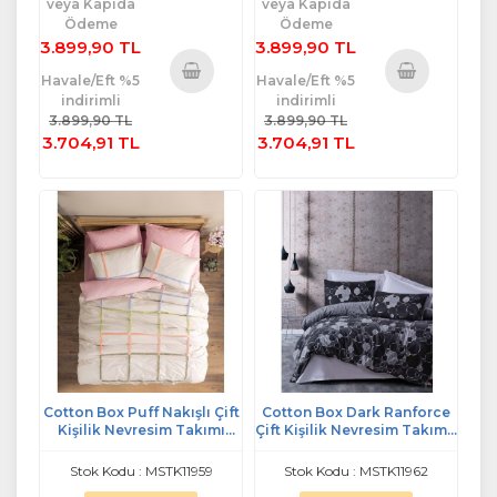
veya Kapıda
veya Kapıda
Ödeme
Ödeme
3.899,90 TL
3.899,90 TL
Havale/Eft %5
Havale/Eft %5
indirimli
indirimli
Sepete
Sepete
3.899,90 TL
3.899,90 TL
Ekle
Ekle
3.704,91 TL
3.704,91 TL
Cotton Box Puff Nakışlı Çift
Cotton Box Dark Ranforce
Kişilik Nevresim Takımı
Çift Kişilik Nevresim Takımı-
Insule Pudra GÜL KURUSU
Round Gri
Stok Kodu : MSTK11959
Stok Kodu : MSTK11962