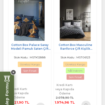
Cotton Box Palace Saray
Cotton Box Masculine
Modeli Pamuk Saten Çift
Ranforce Çift Kişilik
Kişilik Nevresim Takımı-
Nevresim Takımı-Siyah
Tutsu Lacivert (4 Yastıklı)
Stok Kodu : MSTK12888
Stok Kodu : MST06123
Ücretsiz Kargo
Ücretsiz Kargo
Son Fırsat
%
5
İndirim
✕
Son Fırsat
Perde Talep Formu
Kredi Kartı
Kredi Kartı
veya Kapıda
veya Kapıda
Ödeme
Ödeme
2.078,90 TL
3.621,90 TL
1.974,96 TL