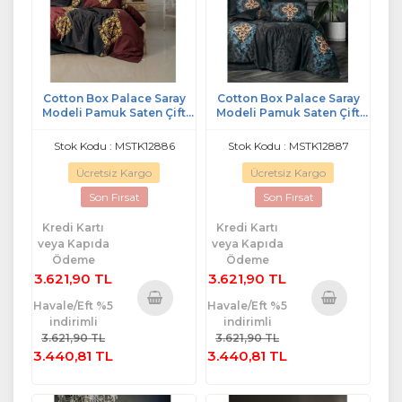
Cotton Box Palace Saray
Cotton Box Palace Saray
Modeli Pamuk Saten Çift
Modeli Pamuk Saten Çift
Kişilik Nevresim Takımı-
Kişilik Nevresim Takımı-
Ebren Antrasit (4 Yastıklı)
Dorhan Siyah (4 Yastıklı)
Stok Kodu : MSTK12886
Stok Kodu : MSTK12887
Ücretsiz Kargo
Ücretsiz Kargo
Son Fırsat
Son Fırsat
Kredi Kartı
Kredi Kartı
veya Kapıda
veya Kapıda
Ödeme
Ödeme
3.621,90 TL
3.621,90 TL
Havale/Eft %5
Havale/Eft %5
indirimli
indirimli
Sepete
Sepete
3.621,90 TL
3.621,90 TL
Ekle
Ekle
3.440,81 TL
3.440,81 TL