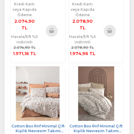
Kredi Kartı
Kredi Kartı
veya Kapıda
veya Kapıda
Ödeme
Ödeme
2.074,90
2.078,90
TL
TL
Havale/Eft %5
Havale/Eft %5
Sepete
Sepete
indirimli
indirimli
Ekle
Ekle
2.074,90 TL
2.078,90 TL
1.971,16 TL
1.974,96 TL
Cotton Box Rnf Minimal Çift
Cotton Box Rnf Minimal Çift
Kişilik Nevresim Takımı
Kişilik Nevresim Takımı