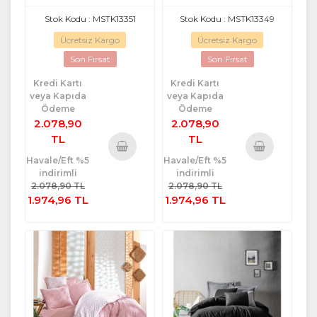
lastikli çarşaf Onıks
lastikli çarşaf Moıl Bej
Karemel
Stok Kodu : MSTK13351
Stok Kodu : MSTK13349
Ücretsiz Kargo
Ücretsiz Kargo
Son Fırsat
Son Fırsat
Kredi Kartı
Kredi Kartı
veya Kapıda
veya Kapıda
Ödeme
Ödeme
2.078,90
2.078,90
TL
TL
Havale/Eft %5
Havale/Eft %5
Sepete
Sepete
indirimli
indirimli
Ekle
Ekle
2.078,90 TL
2.078,90 TL
1.974,96 TL
1.974,96 TL