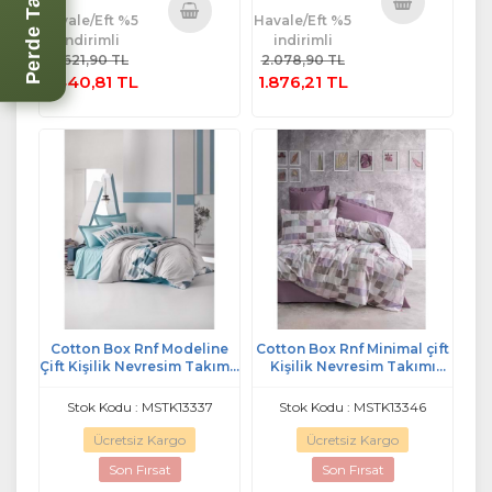
Havale/Eft %5
Havale/Eft %5
Sepete
indirimli
indirimli
Sepete
Ekle
3.621,90 TL
2.078,90 TL
Ekle
3.440,81 TL
1.876,21 TL
Cotton Box Rnf Modeline
Cotton Box Rnf Minimal çift
Çift Kişilik Nevresim Takımı-
Kişilik Nevresim Takımı
Nesto Petrol
lastikli çarşaf Mora G
kurusu
Stok Kodu : MSTK13337
Stok Kodu : MSTK13346
Ücretsiz Kargo
Ücretsiz Kargo
Son Fırsat
Son Fırsat