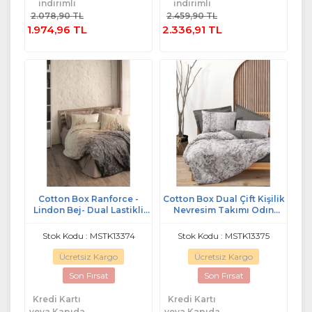
indirimli
indirimli
Sepete
Ekle
2.078,90 TL
2.459,90 TL
Ekle
1.974,96 TL
2.336,91 TL
Cotton Box Ranforce -
Cotton Box Dual Çift Kişilik
Lindon Bej- Dual Lastikli
Nevresim Takımı Odın
Çarşaflı Çift Kişilik Nevresim
Kahve
Takımı
Stok Kodu : MSTK13374
Stok Kodu : MSTK13375
Ücretsiz Kargo
Ücretsiz Kargo
Son Fırsat
Son Fırsat
Kredi Kartı
Kredi Kartı
veya Kapıda
veya Kapıda