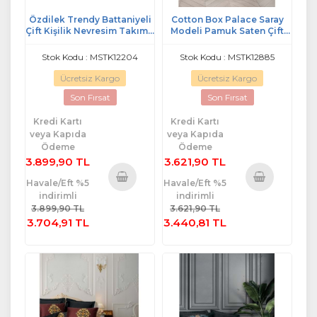
Özdilek Trendy Battaniyeli
Cotton Box Palace Saray
Çift Kişilik Nevresim Takımı-
Modeli Pamuk Saten Çift
Inheret Krem
Kişilik Nevresim Takımı-
Togay Antrasit (4 Yastıklı)
Stok Kodu : MSTK12204
Stok Kodu : MSTK12885
Ücretsiz Kargo
Ücretsiz Kargo
Son Fırsat
Son Fırsat
Kredi Kartı
Kredi Kartı
veya Kapıda
veya Kapıda
Ödeme
Ödeme
3.899,90 TL
3.621,90 TL
Havale/Eft %5
Havale/Eft %5
indirimli
indirimli
Sepete
Sepete
3.899,90 TL
3.621,90 TL
Ekle
Ekle
3.704,91 TL
3.440,81 TL