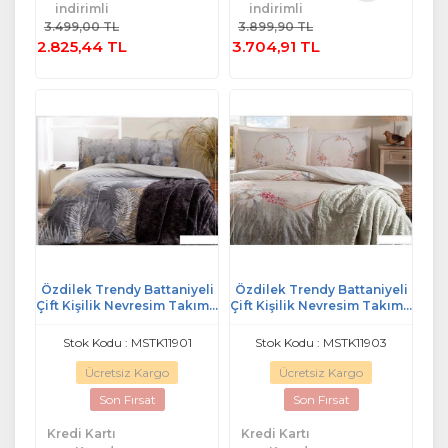
Sepete
indirimli
indirimli
Sepete
Ekle
3.499,00 TL
3.899,90 TL
Ekle
2.825,44 TL
3.704,91 TL
Özdilek Trendy Battaniyeli
Özdilek Trendy Battaniyeli
Çift Kişilik Nevresim Takımı-
Çift Kişilik Nevresim Takımı-
Golden Palm Gri
Candidum Krem
Stok Kodu : MSTK11901
Stok Kodu : MSTK11903
Ücretsiz Kargo
Ücretsiz Kargo
Son Fırsat
Son Fırsat
Kredi Kartı
Kredi Kartı