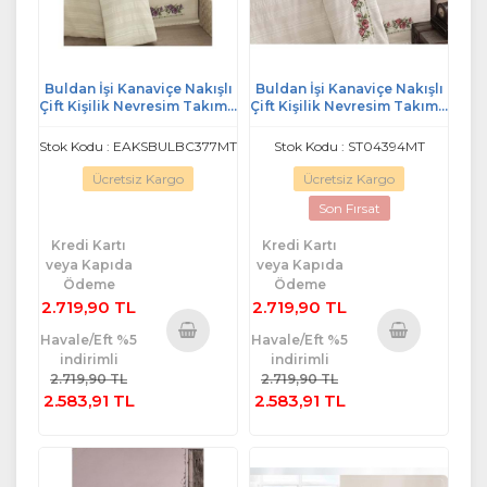
Buldan İşi Kanaviçe Nakışlı
Buldan İşi Kanaviçe Nakışlı
Çift Kişilik Nevresim Takımı-
Çift Kişilik Nevresim Takımı-
Lila
Pembe
Stok Kodu : EAKSBULBC377MT
Stok Kodu : ST04394MT
Ücretsiz Kargo
Ücretsiz Kargo
Son Fırsat
Kredi Kartı
Kredi Kartı
veya Kapıda
veya Kapıda
Ödeme
Ödeme
2.719,90 TL
2.719,90 TL
Havale/Eft %5
Havale/Eft %5
indirimli
indirimli
Sepete
Sepete
2.719,90 TL
2.719,90 TL
Ekle
Ekle
2.583,91 TL
2.583,91 TL