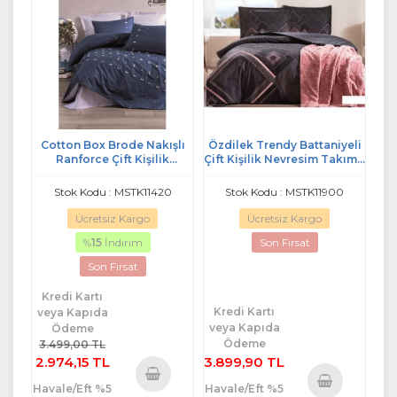
Cotton Box Brode Nakışlı
Özdilek Trendy Battaniyeli
Ranforce Çift Kişilik
Çift Kişilik Nevresim Takımı-
Nevresim Takım Gına
Snazzy Siyah
Lacivert
Stok Kodu : MSTK11420
Stok Kodu : MSTK11900
Ücretsiz Kargo
Ücretsiz Kargo
%
15
İndirim
Son Fırsat
Son Fırsat
Kredi Kartı
Kredi Kartı
veya Kapıda
veya Kapıda
Ödeme
Ödeme
3.499,00 TL
2.974,15 TL
3.899,90 TL
Havale/Eft %5
Havale/Eft %5