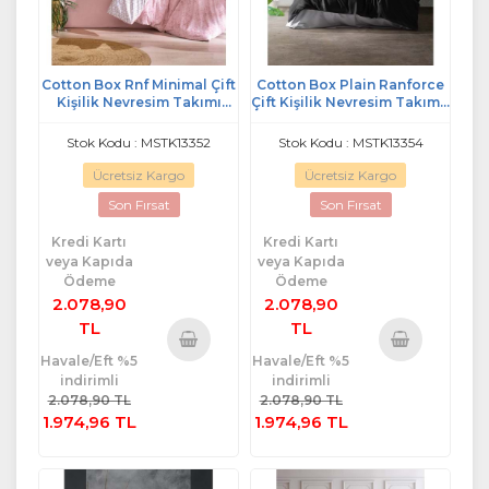
Cotton Box Rnf Minimal Çift
Cotton Box Plain Ranforce
Kişilik Nevresim Takımı
Çift Kişilik Nevresim Takımı-
Lastikli Çarşaf Best Pembe
Siyah Gri
Stok Kodu : MSTK13352
Stok Kodu : MSTK13354
Ücretsiz Kargo
Ücretsiz Kargo
Son Fırsat
Son Fırsat
Kredi Kartı
Kredi Kartı
veya Kapıda
veya Kapıda
Ödeme
Ödeme
2.078,90
2.078,90
TL
TL
Havale/Eft %5
Havale/Eft %5
Sepete
Sepete
indirimli
indirimli
Ekle
Ekle
2.078,90 TL
2.078,90 TL
1.974,96 TL
1.974,96 TL