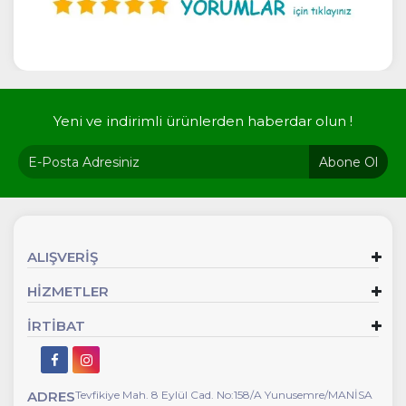
Yeni ve indirimli ürünlerden haberdar olun !
Abone Ol
ALIŞVERİŞ
HİZMETLER
İRTİBAT
ADRES
Tevfikiye Mah. 8 Eylül Cad. No:158/A Yunusemre/MANİSA