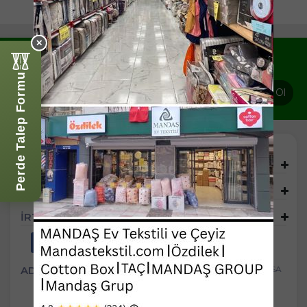
✕
Yeni ve indirimli ürünlerden haberdar olun !
Perde Talep Formu
Abone Ol
ALIŞVERİŞ
HİZMETLER
İRTİBAT
ADRES
Tevfikiye Mah. 8 Eylül Cad. No:158/A Yunusemre/MANİSA