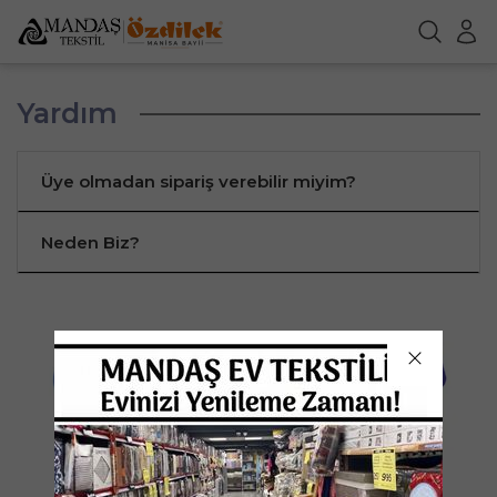
Yardım
Üye olmadan sipariş verebilir miyim?
Neden Biz?