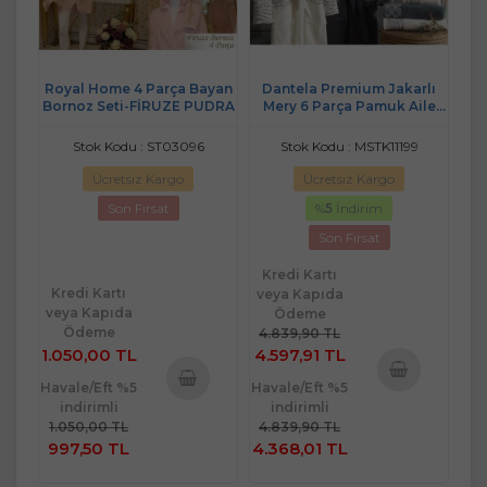
Royal Home 4 Parça Bayan
Dantela Premium Jakarlı
Bornoz Seti-FİRUZE PUDRA
Mery 6 Parça Pamuk Aile
Bornoz Seti-Krem Petrol
Stok Kodu : ST03096
Stok Kodu : MSTK11199
Ücretsiz Kargo
Ücretsiz Kargo
Son Fırsat
%
5
İndirim
Son Fırsat
Kredi Kartı
Kredi Kartı
veya Kapıda
veya Kapıda
Ödeme
Ödeme
4.839,90 TL
1.050,00 TL
4.597,91 TL
Havale/Eft %5
Havale/Eft %5
Sepete
indirimli
indirimli
Sepete
Ekle
1.050,00 TL
4.839,90 TL
Ekle
997,50 TL
4.368,01 TL