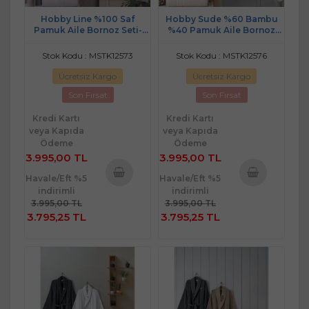
Hobby Line %100 Saf
Hobby Sude %60 Bambu
Pamuk Aile Bornoz Seti-
%40 Pamuk Aile Bornoz
Pembe Gri
Seti-Krem Bej
Stok Kodu : MSTK12573
Stok Kodu : MSTK12576
Ücretsiz Kargo
Ücretsiz Kargo
Son Fırsat
Son Fırsat
Kredi Kartı
Kredi Kartı
veya Kapıda
veya Kapıda
Ödeme
Ödeme
3.995,00 TL
3.995,00 TL
Havale/Eft %5
Havale/Eft %5
indirimli
indirimli
Sepete
Sepete
3.995,00 TL
3.995,00 TL
Ekle
Ekle
3.795,25 TL
3.795,25 TL