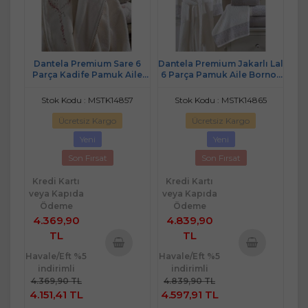
Dantela Premium Sare 6
Dantela Premium Jakarlı Lal
Parça Kadife Pamuk Aile
6 Parça Pamuk Aile Bornoz
Bornoz Seti-Krem Bej
Seti-Krem Kahve
Stok Kodu : MSTK14857
Stok Kodu : MSTK14865
Ücretsiz Kargo
Ücretsiz Kargo
Yeni
Yeni
Son Fırsat
Son Fırsat
Kredi Kartı
Kredi Kartı
veya Kapıda
veya Kapıda
Ödeme
Ödeme
4.369,90
4.839,90
TL
TL
Havale/Eft %5
Havale/Eft %5
Sepete
Sepete
indirimli
indirimli
Ekle
Ekle
4.369,90 TL
4.839,90 TL
4.151,41 TL
4.597,91 TL