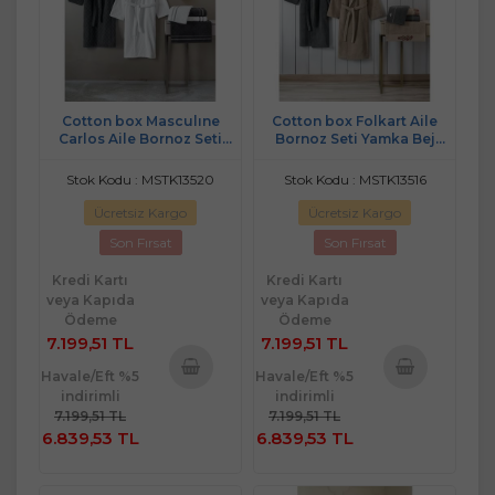
Cotton box Masculıne
Cotton box Folkart Aile
Carlos Aile Bornoz Seti
Bornoz Seti Yamka Bej
Carlos Beyaz - antrasit
Antrasit
Stok Kodu : MSTK13520
Stok Kodu : MSTK13516
Ücretsiz Kargo
Ücretsiz Kargo
Son Fırsat
Son Fırsat
Kredi Kartı
Kredi Kartı
veya Kapıda
veya Kapıda
Ödeme
Ödeme
7.199,51 TL
7.199,51 TL
Havale/Eft %5
Havale/Eft %5
indirimli
indirimli
Sepete
Sepete
7.199,51 TL
7.199,51 TL
Ekle
Ekle
6.839,53 TL
6.839,53 TL