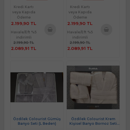
Kredi Kartı
Kredi Kartı
veya Kapıda
veya Kapıda
Ödeme
Ödeme
2.199,90 TL
2.199,90 TL
Havale/Eft %5
Havale/Eft %5
indirimli
indirimli
Sepete
Sepete
2.199,90 TL
2.199,90 TL
Ekle
Ekle
2.089,91 TL
2.089,91 TL
Özdilek Colourist Gümüş
Özdilek Colourist Krem
Banyo Seti (L Beden)
Kişisel Banyo Bornoz Seti
(S-M Beden)