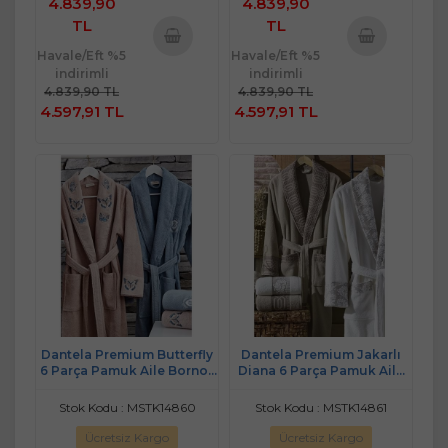
4.839,90
4.839,90
TL
TL
Havale/Eft %5
Havale/Eft %5
Sepete
Sepete
indirimli
indirimli
Ekle
Ekle
4.839,90 TL
4.839,90 TL
4.597,91 TL
4.597,91 TL
Dantela Premium Butterfly
Dantela Premium Jakarlı
6 Parça Pamuk Aile Bornoz
Diana 6 Parça Pamuk Aile
Seti-Somon Mavi
Bornoz Seti-Krem Kahve
Stok Kodu : MSTK14860
Stok Kodu : MSTK14861
Ücretsiz Kargo
Ücretsiz Kargo