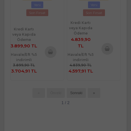
Yeni
Yeni
Son Fırsat
Son Fırsat
Kredi Kartı
veya Kapıda
Kredi Kartı
Ödeme
veya Kapıda
4.839,90
Ödeme
3.899,90 TL
TL
Havale/Eft %5
Havale/Eft %5
Sepete
indirimli
indirimli
Sepete
Ekle
3.899,90 TL
4.839,90 TL
Ekle
3.704,91 TL
4.597,91 TL
«
Önceki
Sonraki
»
1 / 2