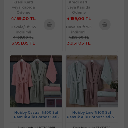
Kredi Kartı
Kredi Kartı
veya Kapıda
veya Kapıda
Ödeme
Ödeme
4.159,00 TL
4.159,00 TL
Havale/Eft %5
Havale/Eft %5
indirimli
indirimli
Sepete
Sepete
4.159,00 TL
4.159,00 TL
Ekle
Ekle
3.951,05 TL
3.951,05 TL
Hobby Casual %100 Saf
Hobby Line %100 Saf
Pamuk Aile Bornoz Seti-
Pamuk Aile Bornoz Seti-Su
Pembe Su Yeşili
Yeşili K.Bej
Stok Kodu : MSTK12568
Stok Kodu : MSTK12572