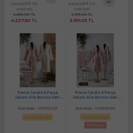
Havale/Eft %5
Havale/Eft %5
Sepete
indirimli
indirimli
Sepete
Ekle
4.450,00 TL
4.159,00 TL
Ekle
4.227,50 TL
3.951,05 TL
Pierre Cardin 6 Parça
Pierre Cardin 6 Parça
Jakarlı Aile Bornoz Seti-
Jakarlı Aile Bornoz Seti-
Wave Soft G.Kurusu Krem
Logo Soft Decorose A.Bej
Stok Kodu : MSTK12427
Stok Kodu : MSTK12430
Ücretsiz Kargo
Ücretsiz Kargo
Son Fırsat