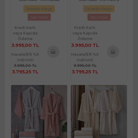
Ücretsiz Kargo
Ücretsiz Kargo
Son Fırsat
Son Fırsat
Kredi Kartı
Kredi Kartı
veya Kapıda
veya Kapıda
Ödeme
Ödeme
3.995,00 TL
3.995,00 TL
Havale/Eft %5
Havale/Eft %5
indirimli
indirimli
Sepete
Sepete
3.995,00 TL
3.995,00 TL
Ekle
Ekle
3.795,25 TL
3.795,25 TL