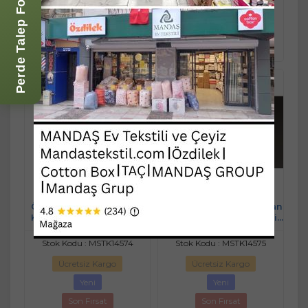
Perde Talep Formu
Havale/Eft %5
Havale/Eft %5
indirimli
indirimli
Sepete
Sepete
1.639,90 TL
4.119,90 TL
Ekle
Ekle
1.557,91 TL
3.913,91 TL
Özdilek Colourist Toprak
Özdilek Colourist K.Mercan
Kişisel Banyo Bornoz Seti
Kişisel Banyo Bornoz Seti
(XL Beden)
(XL Beden)
Stok Kodu : MSTK14574
Stok Kodu : MSTK14575
Ücretsiz Kargo
Ücretsiz Kargo
Yeni
Yeni
Son Fırsat
Son Fırsat