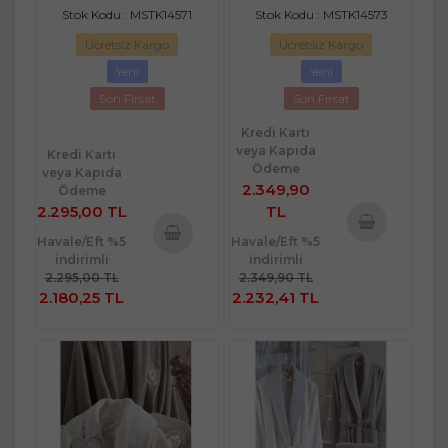
Stok Kodu : MSTK14571
Stok Kodu : MSTK14573
Ücretsiz Kargo
Ücretsiz Kargo
Yeni
Yeni
Son Fırsat
Son Fırsat
Kredi Kartı
veya Kapıda
Kredi Kartı
Ödeme
veya Kapıda
2.349,90
Ödeme
2.295,00 TL
TL
Havale/Eft %5
Havale/Eft %5
Sepete
indirimli
indirimli
Sepete
Ekle
2.295,00 TL
2.349,90 TL
Ekle
2.180,25 TL
2.232,41 TL