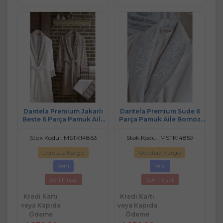
Dantela Premium Jakarlı
Dantela Premium Sude 6
Beste 6 Parça Pamuk Aile
Parça Pamuk Aile Bornoz
Bornoz Seti-Krem Kahve
Seti-Krem Bej
Stok Kodu : MSTK14863
Stok Kodu : MSTK14859
Ücretsiz Kargo
Ücretsiz Kargo
Yeni
Yeni
Son Fırsat
Son Fırsat
Kredi Kartı
Kredi Kartı
veya Kapıda
veya Kapıda
Ödeme
Ödeme