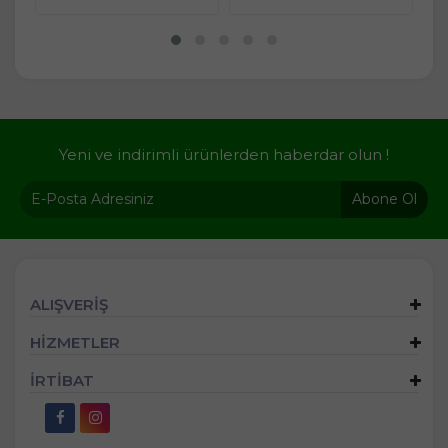
Yeni ve indirimli ürünlerden haberdar olun !
Abone Ol
ALIŞVERİŞ
HİZMETLER
İRTİBAT