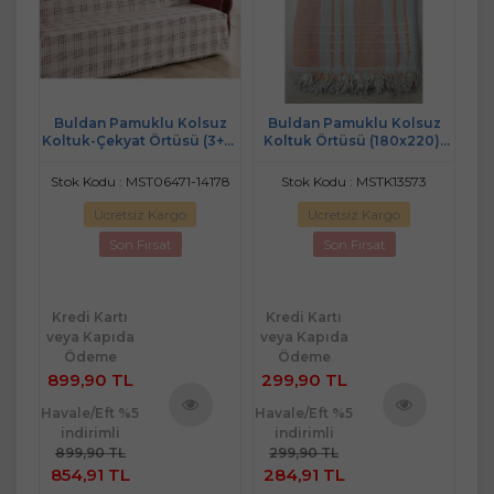
i
Buldan Pamuklu Kolsuz
Buldan Pamuklu Kolsuz
B
3+3)
Koltuk-Çekyat Örtüsü (3+3)
Koltuk Örtüsü (180x220)-
Ört
ÖRTÜ
- Bordo Çizgili - 2 ADET
Turuncu Krem
ÜÇLÜ ÖRTÜ
200
Stok Kodu : MST06471-14178
Stok Kodu : MSTK13573
St
Ücretsiz Kargo
Ücretsiz Kargo
Son Fırsat
Son Fırsat
Kredi Kartı
Kredi Kartı
Kr
veya Kapıda
veya Kapıda
ve
Ödeme
Ödeme
899,90 TL
299,90 TL
1.
Havale/Eft %5
Havale/Eft %5
Hav
indirimli
indirimli
ü
Ürünü
Ürünü
899,90 TL
299,90 TL
1.
e
İncele
İncele
854,91 TL
284,91 TL
1.