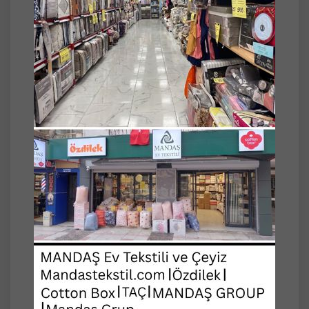
Ürün çekme payı hesaplanarak
hazırlanmaktadır. Piyasanın gramajlı ve en
iyi dokunan ürünlerindendir.
İstediğiniz kadar adette sipariş
verebilirsiniz.
*Dört tarak ve kesme şeker desenlidir.
Stok durumuna göre gönderilecektir.
*Karışık renkli olan örtünün renkleri
farklılık gösterebilir.
Lütfen 30 derecede yıkayınız.
NOT: DEĞERLİ MÜŞTERİMİZ,
LÜTFEN İSTEDİĞİNİZ RENGİ