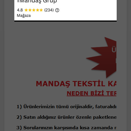
YUKARIDAKİ SEÇENEKLERDEN
BELİRTEREK SİPARİŞ VERİNİZ.