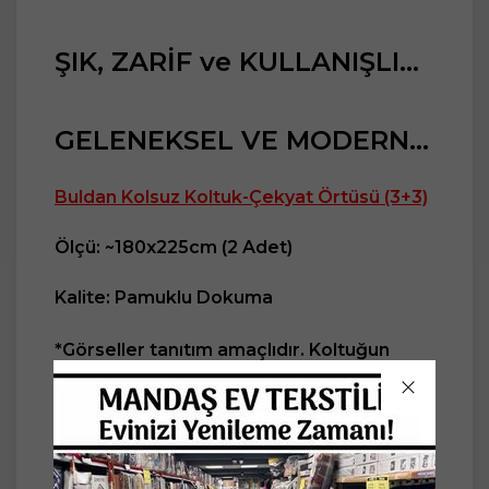
ŞIK, ZARİF ve KULLANIŞLI...
GELENEKSEL VE MODERN...
Buldan Kolsuz Koltuk-Çekyat Örtüsü (3+3)
Ölçü: ~180x225cm (2 Adet)
Kalite: Pamuklu Dokuma
*Görseller tanıtım amaçlıdır. Koltuğun
kollarını örtmeyen modeldir.
Piyasadaki standart 3 lü çekyatlara göre
hazırlanmıştır.