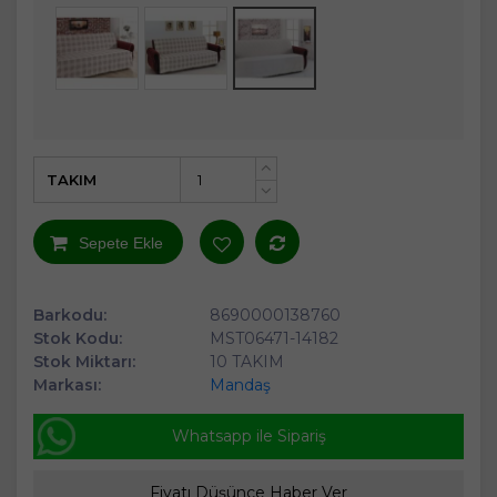
TAKIM
+
-
Sepete Ekle
Barkodu:
8690000138760
Stok Kodu:
MST06471-14182
Stok Miktarı:
10 TAKIM
Markası:
Mandaş
Whatsapp ile Sipariş
Fiyatı Düşünce Haber Ver