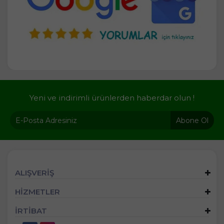
Yeni ve indirimli ürünlerden haberdar olun !
Abone Ol
ALIŞVERİŞ
HİZMETLER
İRTİBAT