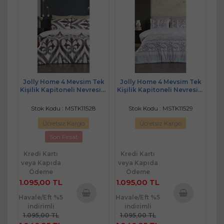
Jolly Home 4 Mevsim Tek
Jolly Home 4 Mevsim Tek
Kişilik Kapitoneli Nevresim
Kişilik Kapitoneli Nevresim
Takımı-Arya Kahve
Takımı-Melina Lila Mint
Stok Kodu : MSTK11528
Stok Kodu : MSTK11529
Ücretsiz Kargo
Ücretsiz Kargo
Son Fırsat
Kredi Kartı
Kredi Kartı
veya Kapıda
veya Kapıda
Ödeme
Ödeme
1.095,00 TL
1.095,00 TL
Havale/Eft %5
Havale/Eft %5
indirimli
indirimli
Sepete
Sepete
1.095,00 TL
1.095,00 TL
Ekle
Ekle