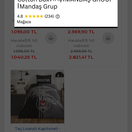
Son Fırsat
Kredi Kartı
Kredi Kartı
veya Kapıda
veya Kapıda
Ödeme
Ödeme
1.095,00 TL
2.969,90 TL
Havale/Eft %5
Havale/Eft %5
indirimli
indirimli
Sepete
Sepete
1.095,00 TL
2.969,90 TL
Ekle
Ekle
1.040,25 TL
2.821,41 TL
Taç Lisanslı Kapitoneli -