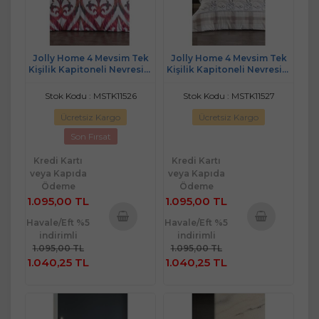
Jolly Home 4 Mevsim Tek
Jolly Home 4 Mevsim Tek
Kişilik Kapitoneli Nevresim
Kişilik Kapitoneli Nevresim
Takımı-Arya Fuşya
Takımı-Melina Taş Kahve
Stok Kodu : MSTK11526
Stok Kodu : MSTK11527
Ücretsiz Kargo
Ücretsiz Kargo
Son Fırsat
Kredi Kartı
Kredi Kartı
veya Kapıda
veya Kapıda
Ödeme
Ödeme
1.095,00 TL
1.095,00 TL
Havale/Eft %5
Havale/Eft %5
indirimli
indirimli
Sepete
Sepete
1.095,00 TL
1.095,00 TL
Ekle
Ekle
1.040,25 TL
1.040,25 TL