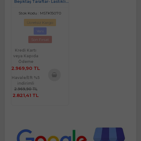
Beşiktaş Taraftar- Lastikli
Çarşaflı Tek Kişilik 4 Mevsim
Nevresim Takımı
Stok Kodu : MSTK15070
Ücretsiz Kargo
Yeni
Son Fırsat
Kredi Kartı
veya Kapıda
Ödeme
2.969,90 TL
Havale/Eft %5
indirimli
Sepete
2.969,90 TL
Ekle
2.821,41 TL