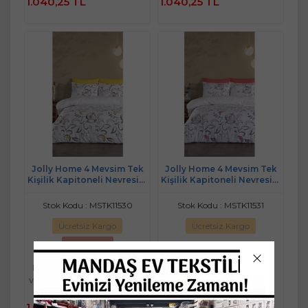
1.040,25 TL
1.040,25 TL
Jolly Home 4 Mevsim Tek
Jolly Home 4 Mevsim Tek
Kişilik Kapitoneli Nevresim
Kişilik Kapitoneli Nevresim
Takımı-Manolya Sarı Gri
Takımı-Manolya Mavi
Stok Kodu : MSTK11530
Stok Kodu : MSTK11531
Ücretsiz Kargo
Ücretsiz Kargo
Son Fırsat
Kredi Kartı
Kredi Kartı
veya Kapıda
veya Kapıda
Ödeme
Ödeme
1.095,00 TL
1.095,00 TL