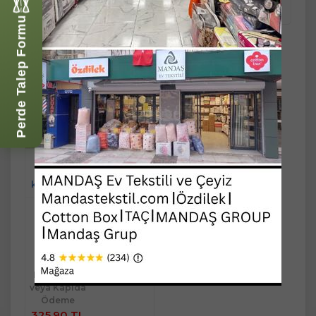
823,56 TL
823,56 TL
Perde Talep Formu
Söz Nişan Tepsisi Ahşap
kadife kaplama yüzüklük
kalp beyaz/ gümüş
Stok Kodu : MSTK12378
Ücretsiz Kargo
Son Fırsat
Kredi Kartı
veya Kapıda
Ödeme
325,90 TL