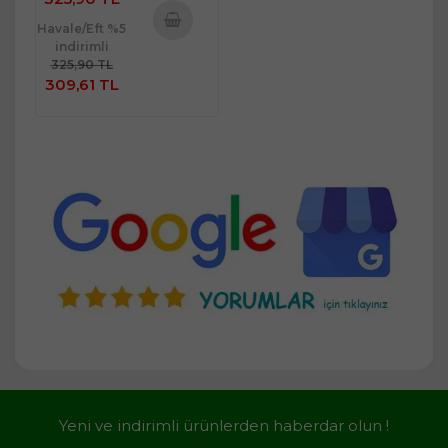
Havale/Eft %5
indirimli
Sepete
325,90 TL
Ekle
309,61 TL
Yeni ve indirimli ürünlerden haberdar olun !