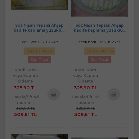
Söz Nişan Tepsisi Ahşap
Söz Nişan Tepsisi Ahşap
kadife kaplama yüzüklük
kadife kaplama yüzüklük
kare beyaz/ gold
oval beyaz/ gold
Stok Kodu : ST00748
Stok Kodu : MSTK12377
Ücretsiz Kargo
Ücretsiz Kargo
Son Fırsat
Son Fırsat
Kredi Kartı
Kredi Kartı
veya Kapıda
veya Kapıda
Ödeme
Ödeme
325,90 TL
325,90 TL
Havale/Eft %5
Havale/Eft %5
indirimli
indirimli
Sepete
Sepete
325,90 TL
325,90 TL
Ekle
Ekle
309,61 TL
309,61 TL