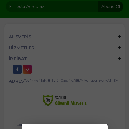
Abone Ol
ALIŞVERİŞ
HİZMETLER
İRTİBAT
ADRES
Tevfikiye Mah. 8 Eylül Cad. No:158/A Yunusemre/MANİSA
Copyright 2026 mandastekstil.com - Tüm hakları saklıdır.