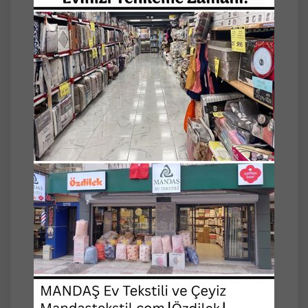
*Görseller tanıtım amaçlıdır. Koltuğun
kollarını da örter.
Piyasadaki standart 3 lü çekyatlara göre
hazırlanmıştır.
Ürün çekme payı hesaplanarak
hazırlanmaktadır. Piyasanın gramajlı ve en
iyi dokunan ürünlerindendir.
İstediğiniz kadar adette sipariş
verebilirsiniz.
*Dört tarak ve kesme şeker desenlidir.
Stok durumuna göre gönderilecektir.
*Karışık renkli olan örtünün renkleri
farklılık gösterebilir.