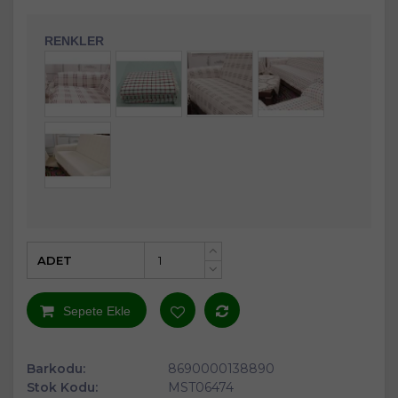
RENKLER
ADET
+
-
Sepete Ekle
Barkodu:
8690000138890
Stok Kodu:
MST06474