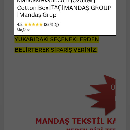
Lütfen 30 derecede yıkayınız.
NOT: DEĞERLİ MÜŞTERİMİZ,
LÜTFEN İSTEDİĞİNİZ RENGİ
YUKARIDAKİ SEÇENEKLERDEN
BELİRTEREK SİPARİŞ VERİNİZ.