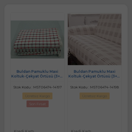
uk
Buldan Pamuklu Maxi
Buldan Pamuklu Maxi
1+1)
Koltuk-Çekyat Örtüsü (3+3)
Koltuk-Çekyat Örtüsü (3+3)
I
- Bordo-Kırmızı - 2 ADET
- Kahve Çizgili - 2 ADET
(18
ÜÇLÜ ÖRTÜ
ÜÇLÜ ÖRTÜ
204
Stok Kodu : MST06474-14197
Stok Kodu : MST06474-14198
St
Ücretsiz Kargo
Ücretsiz Kargo
Son Fırsat
Kredi Kartı
Kredi Kartı
Kr