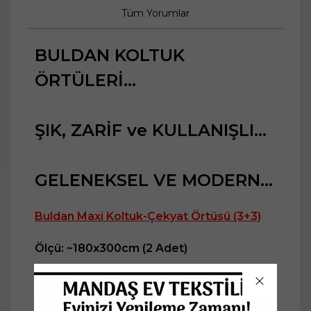
Tüm Yorumlar
BULDAN KOLTUK
ÖRTÜLERİ...
ŞIK, ZARİF ve KULLANIŞLI...
GELENEKSEL VE MODERN...
Buldan Maxi Koltuk-Çekyat Örtüsü (3+3)
Ölçü: ~180x300cm (2 Adet)
Kalite: Pamuklu Dokuma