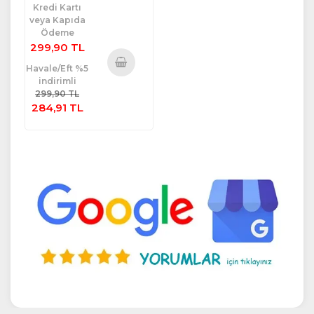
Kredi Kartı
veya Kapıda
Ödeme
299,90 TL
Havale/Eft %5
indirimli
Sepete
299,90 TL
Ekle
284,91 TL