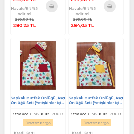
Havale/Eft %5
Havale/Eft %5
indirimli
indirimli
Sepete
Sepete
295,00 TL
299,00 TL
Ekle
Ekle
280,25 TL
284,05 TL
Şapkalı Mutfak Önlüğü, Aşçı
Şapkalı Mutfak Önlüğü, Aşçı
Önlüğü Seti (Yetişkinler İçin)
Önlüğü Seti (Yetişkinler İçin)
- v18 Bordo Ananas
- v17 Sarı Ananas
Stok Kodu : MSTK11181-20019
Stok Kodu : MSTK11181-20018
Ücretsiz Kargo
Ücretsiz Kargo
Kredi Kartı
Kredi Kartı