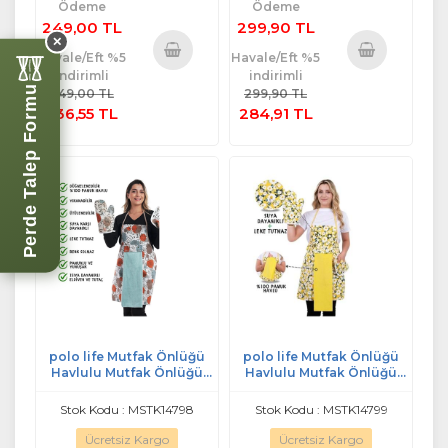
Ödeme
Ödeme
249,00 TL
299,90 TL
✕
Havale/Eft %5
Havale/Eft %5
indirimli
indirimli
Sepete
Sepete
Perde Talep Formu
249,00 TL
299,90 TL
Ekle
Ekle
236,55 TL
284,91 TL
polo life Mutfak Önlüğü
polo life Mutfak Önlüğü
Havlulu Mutfak Önlüğü
Havlulu Mutfak Önlüğü
(ELDİVEN VE TUTACAK) m2
(ELDİVEN VE TUTACAK) m3
Stok Kodu : MSTK14798
Stok Kodu : MSTK14799
Ücretsiz Kargo
Ücretsiz Kargo