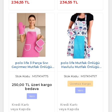
236,55 TL
236,55 TL
polo life 3 Parça Sıvı
polo life Mutfak Önlüğü
Geçirmez Mutfak Önlüğü
Havlulu Mutfak Önlüğü
pembe
(ELDİVEN VE TUTACAK) m1
Stok Kodu : MSTK14775
Stok Kodu : MSTK14797
Ücretsiz Kargo
250,00 TL üzeri kargo
bedava
Yeni
Yeni
Kredi Kartı
Kredi Kartı
veya Kapıda
veya Kapıda