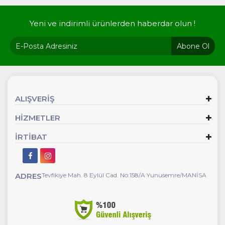
Yeni ve indirimli ürünlerden haberdar olun !
Abone Ol
ALIŞVERİŞ
HİZMETLER
İRTİBAT
ADRES
Tevfikiye Mah. 8 Eylül Cad. No:158/A Yunusemre/MANİSA