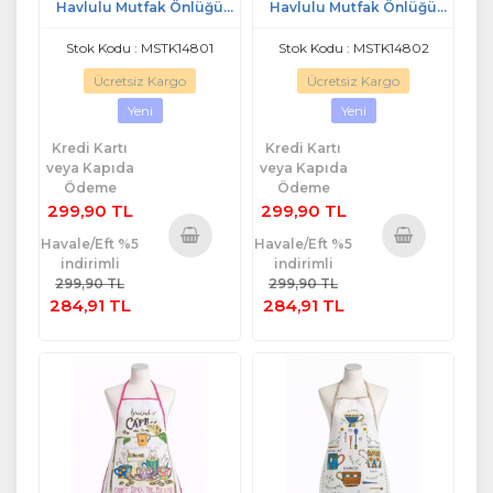
Havlulu Mutfak Önlüğü
Havlulu Mutfak Önlüğü
(ELDİVEN VE TUTACAK) m5
(ELDİVEN VE TUTACAK) m6
Stok Kodu : MSTK14801
Stok Kodu : MSTK14802
Ücretsiz Kargo
Ücretsiz Kargo
Yeni
Yeni
Kredi Kartı
Kredi Kartı
veya Kapıda
veya Kapıda
Ödeme
Ödeme
299,90 TL
299,90 TL
Havale/Eft %5
Havale/Eft %5
indirimli
indirimli
Sepete
Sepete
299,90 TL
299,90 TL
Ekle
Ekle
284,91 TL
284,91 TL