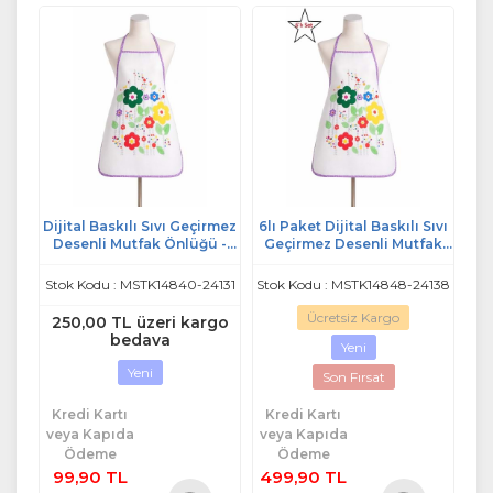
Dijital Baskılı Sıvı Geçirmez
6lı Paket Dijital Baskılı Sıvı
Desenli Mutfak Önlüğü -
Geçirmez Desenli Mutfak
Papatya (Lila Biyeli)
Önlüğü - Papatya (Lila
Biyeli)
Stok Kodu : MSTK14840-24131
Stok Kodu : MSTK14848-24138
Ücretsiz Kargo
250,00 TL üzeri kargo
bedava
Yeni
Yeni
Son Fırsat
Kredi Kartı
Kredi Kartı
veya Kapıda
veya Kapıda
Ödeme
Ödeme
99,90 TL
499,90 TL