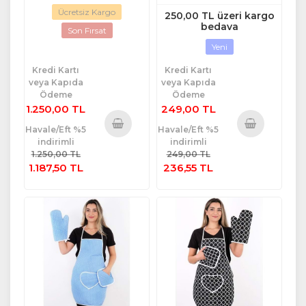
Ücretsiz Kargo
250,00 TL üzeri kargo
bedava
Son Fırsat
Yeni
Kredi Kartı
Kredi Kartı
veya Kapıda
veya Kapıda
Ödeme
Ödeme
1.250,00 TL
249,00 TL
Havale/Eft %5
Havale/Eft %5
indirimli
indirimli
Sepete
Sepete
1.250,00 TL
249,00 TL
Ekle
Ekle
1.187,50 TL
236,55 TL