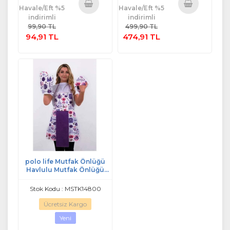
Havale/Eft %5
Havale/Eft %5
indirimli
indirimli
Sepete
Sepete
99,90 TL
499,90 TL
Ekle
Ekle
94,91 TL
474,91 TL
polo life Mutfak Önlüğü
Havlulu Mutfak Önlüğü
(ELDİVEN VE TUTACAK) m4
Stok Kodu : MSTK14800
Ücretsiz Kargo
Yeni