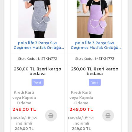
polo life 3 Parça Sıvı
polo life 3 Parça Sıvı
Geçirmez Mutfak Önlüğü
Geçirmez Mutfak Önlüğü
GRİ
LİLA
Stok Kodu : MSTK14772
Stok Kodu : MSTK14773
250,00 TL üzeri kargo
250,00 TL üzeri kargo
bedava
bedava
Yeni
Yeni
Kredi Kartı
Kredi Kartı
veya Kapıda
veya Kapıda
Ödeme
Ödeme
249,00 TL
249,00 TL
Havale/Eft %5
Havale/Eft %5
indirimli
indirimli
Sepete
Sepete
249,00 TL
249,00 TL
Ekle
Ekle