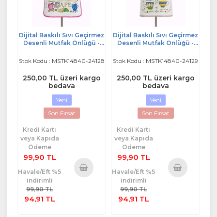
Dijital Baskılı Sıvı Geçirmez
Dijital Baskılı Sıvı Geçirmez
Desenli Mutfak Önlüğü -
Desenli Mutfak Önlüğü -
Cafe (Fuşya Biyeli)
Coffee (Kahve Biyeli)
Stok Kodu : MSTK14840-24128
Stok Kodu : MSTK14840-24129
250,00 TL üzeri kargo
250,00 TL üzeri kargo
bedava
bedava
Yeni
Yeni
Son Fırsat
Son Fırsat
Kredi Kartı
Kredi Kartı
veya Kapıda
veya Kapıda
Ödeme
Ödeme
99,90 TL
99,90 TL
Havale/Eft %5
Havale/Eft %5
indirimli
indirimli
Sepete
Sepete
99,90 TL
99,90 TL
Ekle
Ekle
94,91 TL
94,91 TL