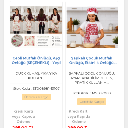
Cepli Mutfak Önlüğü, Aşçı
Şapkalı Çocuk Mutfak
Önlüğü (SEÇENEKLİ) - Yeşil
Önlüğü, Etkinlik Önlüğü,
Aşçı Önlüğü-v3 Gotik
Kırmızı Beyaz
DUCK KUMAŞ, YIKA YIKA
ŞAPKALI ÇOCUK ÖNLÜĞÜ,
KULLAN...
AYARLANABİLİR BEDEN,
PRATİK KULLANIM...
Stok Kodu : ST008981-13107
Stok Kodu : MST07060
Ücretsiz Kargo
Ücretsiz Kargo
Kredi Kartı
Kredi Kartı
veya Kapıda
veya Kapıda
Ödeme
Ödeme
295,00 TL
299,00 TL