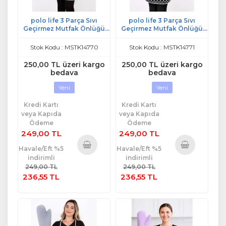
polo life 3 Parça Sıvı
polo life 3 Parça Sıvı
Geçirmez Mutfak Önlüğü
Geçirmez Mutfak Önlüğü
mavi
Siyah
Stok Kodu : MSTK14770
Stok Kodu : MSTK14771
250,00 TL üzeri kargo
250,00 TL üzeri kargo
bedava
bedava
Yeni
Yeni
Kredi Kartı
Kredi Kartı
veya Kapıda
veya Kapıda
Ödeme
Ödeme
249,00 TL
249,00 TL
Havale/Eft %5
Havale/Eft %5
indirimli
indirimli
Sepete
Sepete
249,00 TL
249,00 TL
Ekle
Ekle
236,55 TL
236,55 TL