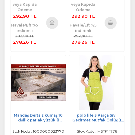
veya Kapıda
veya Kapıda
Ödeme
Ödeme
292,90 TL
292,90 TL
Havale/Eft %5
Havale/Eft %5
indirimli
indirimli
Sepete
Sepete
292,90 TL
292,90 TL
Ekle
Ekle
278,26 TL
278,26 TL
Mandaş Dertsiz kumaş 10
polo life 3 Parça Sıvı
kişilik parlak yüzüklü
Geçirmez Mutfak Önlüğü
yemek seti krem
yeşil
Stok Kodu : 1000000023770
Stok Kodu : MSTK14776