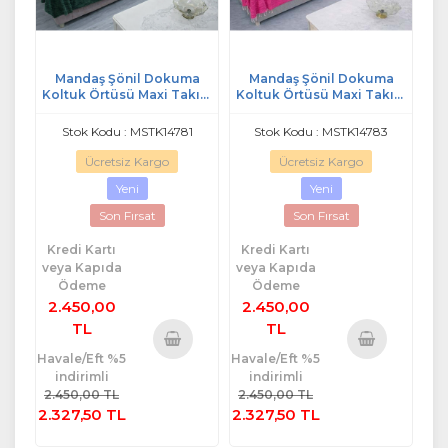
Mandaş Şönil Dokuma
Mandaş Şönil Dokuma
Koltuk Örtüsü Maxi Takım
Koltuk Örtüsü Maxi Takım
3+3+1+1 k yeşil
3+3+1+1 Fuşya
Stok Kodu : MSTK14781
Stok Kodu : MSTK14783
Ücretsiz Kargo
Ücretsiz Kargo
Yeni
Yeni
Son Fırsat
Son Fırsat
Kredi Kartı
Kredi Kartı
veya Kapıda
veya Kapıda
Ödeme
Ödeme
2.450,00
2.450,00
TL
TL
Havale/Eft %5
Havale/Eft %5
Sepete
Sepete
indirimli
indirimli
Ekle
Ekle
2.450,00 TL
2.450,00 TL
2.327,50 TL
2.327,50 TL