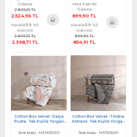
veya Kapıda
Ödeme
Ödeme
2.805,51 TL
2.524,96 TL
899,90 TL
Havale/Eft %5
Havale/Eft %5
Sepete
indirimli
indirimli
Sepete
Ekle
2.805,51 TL
899,90 TL
Ekle
2.398,71 TL
854,91 TL
Cotton Box Velvet -Dalya
Cotton Box Velvet -Timbre
Pudra- Tek Kişilik Yorgan
Antrasit- Tek Kişilik Yorgan
Çift Taraflı (155x215)
Çift Taraflı (155x215)
Stok Kodu : MSTK15090
Stok Kodu : MSTK15091