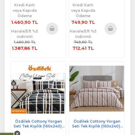
Kredi Kartı
Kredi Kartı
veya Kapıda
veya Kapıda
Ödeme
Ödeme
1.460,90 TL
749,90 TL
Havale/Eft %5
Havale/Eft %5
indirimli
indirimli
Sepete
Sepete
1.460,90 TL
749,90 TL
Ekle
Ekle
1.387,86 TL
712,41 TL
Özdilek Cottony Yorgan
Özdilek Cottony Yorgan
Seti Tek Kişilik (160x240)-
Seti Tek Kişilik (160x240)-
Modernes
Daisy
✕