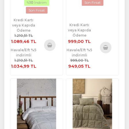
%
10
İndirim
Son Fırsat
Son Fırsat
Kredi Kartı
Kredi Kartı
veya Kapıda
veya Kapıda
Ödeme
Ödeme
1.210,51 TL
1.089,46 TL
999,00 TL
Havale/Eft %5
Havale/Eft %5
Sepete
indirimli
indirimli
Sepete
Ekle
1.210,51 TL
999,00 TL
Ekle
1.034,99 TL
949,05 TL