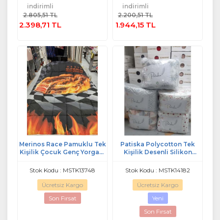
Sepete
indirimli
indirimli
Ekle
Ekle
2.805,51 TL
2.200,51 TL
2.398,71 TL
1.944,15 TL
Merinos Race Pamuklu Tek
Patiska Polycotton Tek
Kişilik Çocuk Genç Yorgan-
Kişilik Desenli Silikon
Siyah Kırmızı
Yorgan (155x215)
Stok Kodu : MSTK13748
Stok Kodu : MSTK14182
Ücretsiz Kargo
Ücretsiz Kargo
Son Fırsat
Yeni
Son Fırsat