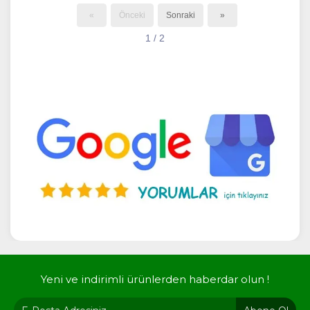
«
Önceki
Sonraki
»
1 / 2
Yeni ve indirimli ürünlerden haberdar olun !