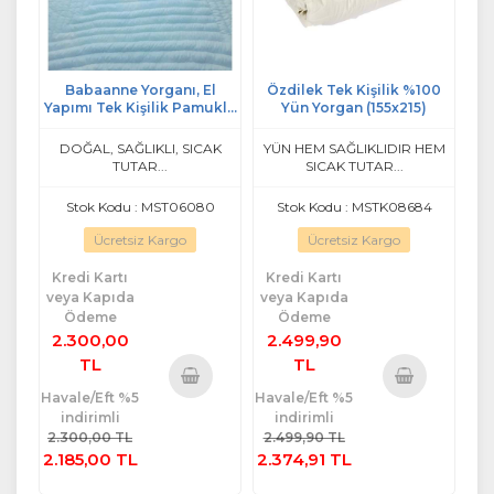
Babaanne Yorganı, El
Özdilek Tek Kişilik %100
Yapımı Tek Kişilik Pamuklu
Yün Yorgan (155x215)
Yorgan (155x215)
DOĞAL, SAĞLIKLI, SICAK
YÜN HEM SAĞLIKLIDIR HEM
TUTAR...
SICAK TUTAR...
Stok Kodu : MST06080
Stok Kodu : MSTK08684
Ücretsiz Kargo
Ücretsiz Kargo
Kredi Kartı
Kredi Kartı
veya Kapıda
veya Kapıda
Ödeme
Ödeme
2.300,00
2.499,90
TL
TL
Havale/Eft %5
Havale/Eft %5
Sepete
Sepete
indirimli
indirimli
Ekle
Ekle
2.300,00 TL
2.499,90 TL
2.185,00 TL
2.374,91 TL