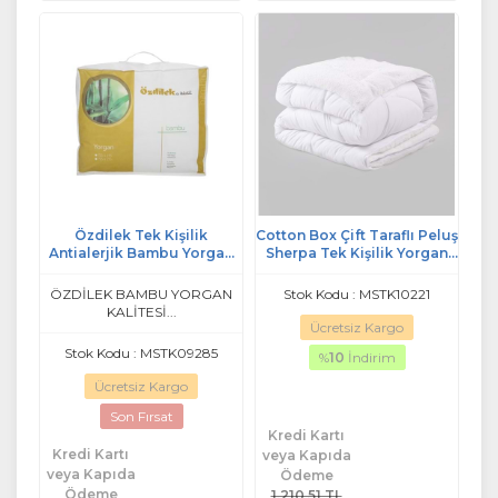
Özdilek Tek Kişilik
Cotton Box Çift Taraflı Peluş
Antialerjik Bambu Yorgan
Sherpa Tek Kişilik Yorgan
(155x215)
(155x215)
ÖZDİLEK BAMBU YORGAN
Stok Kodu : MSTK10221
KALİTESİ...
Ücretsiz Kargo
Stok Kodu : MSTK09285
%
10
İndirim
Ücretsiz Kargo
Son Fırsat
Kredi Kartı
Kredi Kartı
veya Kapıda
veya Kapıda
Ödeme
Ödeme
1.210,51 TL