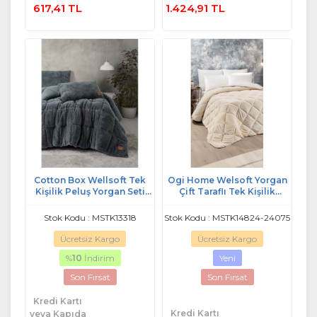
617,41 TL
1.424,91 TL
Cotton Box Wellsoft Tek
Ogi Home Welsoft Yorgan
Kişilik Peluş Yorgan Seti
Çift Taraflı Tek Kişilik
(Dolu Yastıklı)-Gri
(155x215) - Krem
Stok Kodu : MSTK13318
Stok Kodu : MSTK14824-24075
Ücretsiz Kargo
Ücretsiz Kargo
%
10
İndirim
Yeni
Son Fırsat
Son Fırsat
Kredi Kartı
Kredi Kartı
veya Kapıda