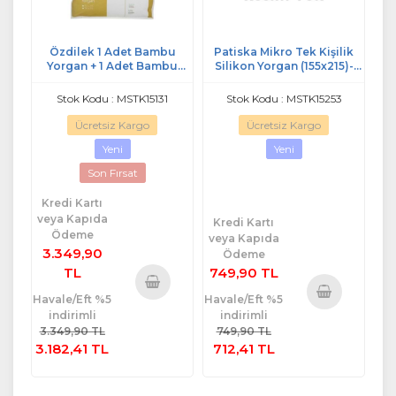
Özdilek 1 Adet Bambu
Patiska Mikro Tek Kişilik
Yorgan + 1 Adet Bambu
Silikon Yorgan (155x215)-
Yastık (Tek Kişilik Set)
Beyaz
Stok Kodu : MSTK15131
Stok Kodu : MSTK15253
Ücretsiz Kargo
Ücretsiz Kargo
Yeni
Yeni
Son Fırsat
Kredi Kartı
veya Kapıda
Kredi Kartı
Ödeme
veya Kapıda
3.349,90
Ödeme
TL
749,90 TL
Havale/Eft %5
Havale/Eft %5
Sepete
indirimli
indirimli
Sepete
Ekle
3.349,90 TL
749,90 TL
Ekle
3.182,41 TL
712,41 TL