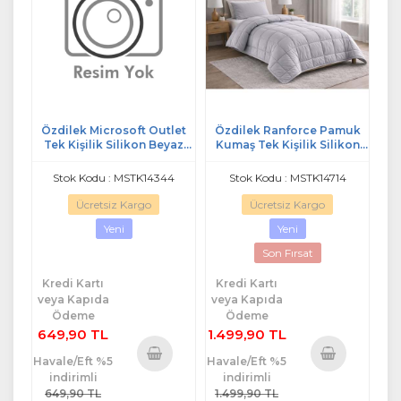
Özdilek Microsoft Outlet
Özdilek Ranforce Pamuk
Tek Kişilik Silikon Beyaz
Kumaş Tek Kişilik Silikon
Yorgan (155x215)
Yorgan-Silver Gri
Stok Kodu : MSTK14344
Stok Kodu : MSTK14714
Ücretsiz Kargo
Ücretsiz Kargo
Yeni
Yeni
Son Fırsat
Kredi Kartı
Kredi Kartı
veya Kapıda
veya Kapıda
Ödeme
Ödeme
649,90 TL
1.499,90 TL
Havale/Eft %5
Havale/Eft %5
indirimli
indirimli
Sepete
Sepete
649,90 TL
1.499,90 TL
Ekle
Ekle