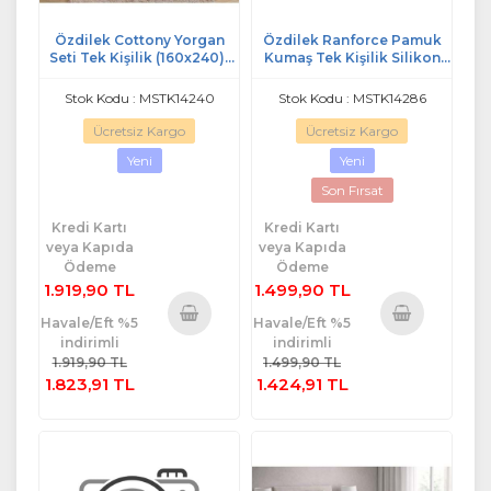
Özdilek Cottony Yorgan
Özdilek Ranforce Pamuk
Seti Tek Kişilik (160x240)-
Kumaş Tek Kişilik Silikon
Damla
Yorgan-Antrasit
Stok Kodu : MSTK14240
Stok Kodu : MSTK14286
Ücretsiz Kargo
Ücretsiz Kargo
Yeni
Yeni
Son Fırsat
Kredi Kartı
Kredi Kartı
veya Kapıda
veya Kapıda
Ödeme
Ödeme
1.919,90 TL
1.499,90 TL
Havale/Eft %5
Havale/Eft %5
indirimli
indirimli
Sepete
Sepete
1.919,90 TL
1.499,90 TL
Ekle
Ekle
1.823,91 TL
1.424,91 TL