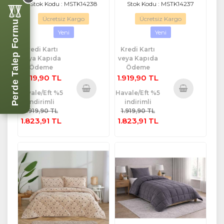
Stok Kodu : MSTK14238
Stok Kodu : MSTK14237
Ücretsiz Kargo
Ücretsiz Kargo
Perde Talep Formu
Yeni
Yeni
Kredi Kartı
Kredi Kartı
veya Kapıda
veya Kapıda
Ödeme
Ödeme
1.919,90 TL
1.919,90 TL
Havale/Eft %5
Havale/Eft %5
indirimli
indirimli
Sepete
Sepete
1.919,90 TL
1.919,90 TL
Ekle
Ekle
1.823,91 TL
1.823,91 TL