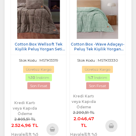
Cotton Box Wellsoft Tek
Cotton Box -Wave Adaçayı-
Kişilik Peluş Yorgan Seti
Peluş Tek Kişilik Yorgan
(Dolu Yastıklı)-Bej
(155x215)
Stok Kodu : MSTK13319
Stok Kodu : MSTK13330
Ücretsiz Kargo
Ücretsiz Kargo
%
10
İndirim
%
7
İndirim
Son Fırsat
Son Fırsat
Kredi Kartı
veya Kapıda
Kredi Kartı
Ödeme
veya Kapıda
2.200,51 TL
Ödeme
2.046,47
2.805,51 TL
2.524,96 TL
TL
Havale/Eft %5
Havale/Eft %5
Sepete