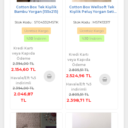
Cotton Box Tek Kişilik
Cotton Box Wellsoft Tek
Bambu Yorgan (155x215)
Kişilik Peluş Yorgan Seti
(Dolu Yastıklı)-Taş
Stok Kodu : ST04332MSTK
Stok Kodu : MSTK13317
Ücretsiz Kargo
Ücretsiz Kargo
%
10
İndirim
%
10
İndirim
Kredi Kartı
veya Kapıda
Kredi Kartı
Ödeme
veya Kapıda
2.394,00 TL
Ödeme
2.154,60 TL
2.805,51 TL
2.524,96 TL
Havale/Eft %5
indirimli
Havale/Eft %5
Sepete
Sepete
2.394,00 TL
indirimli
Ekle
2.046,87
Ekle
2.805,51 TL
TL
2.398,71 TL