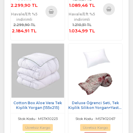
2.299,90 TL
1.089,46 TL
Havale/Eft %5
Havale/Eft %5
Sepete
indirimli
indirimli
Sepete
Ekle
2.299,90 TL
1.210,51 TL
Ekle
2.184,91 TL
1.034,99 TL
Cotton Box Aloe Vera Tek
Deluxe Öğrenci Seti, Tek
Kişilik Yorgan (155x215)
Kişilik Silikon Yorgan+Yastık
Seti
Stok Kodu : MSTK10223
Stok Kodu : MSTK12067
Ücretsiz Kargo
Ücretsiz Kargo