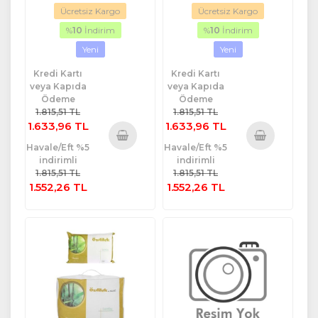
Ücretsiz Kargo
Ücretsiz Kargo
%
10
İndirim
%
10
İndirim
Yeni
Yeni
Kredi Kartı
Kredi Kartı
veya Kapıda
veya Kapıda
Ödeme
Ödeme
1.815,51 TL
1.815,51 TL
1.633,96 TL
1.633,96 TL
Havale/Eft %5
Havale/Eft %5
Sepete
Sepete
indirimli
indirimli
Ekle
Ekle
1.815,51 TL
1.815,51 TL
1.552,26 TL
1.552,26 TL