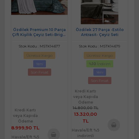
Özdilek Premium 10 Parça
Özdilek 27 Parça -Estilo
Çift Kişilik Çeyiz Seti-Bright
Antrasit- Çeyiz Seti
İndigo
Stok Kodu : MSTK14677
Stok Kodu : MSTK14679
Ücretsiz Kargo
Ücretsiz Kargo
Yeni
%
10
İndirim
Son Fırsat
Yeni
Son Fırsat
Kredi Kartı
veya Kapıda
Ödeme
14.800,00 TL
Kredi Kartı
13.320,00
veya Kapıda
TL
Ödeme
8.999,90 TL
Havale/Eft %5
Sepete
indirimli
Havale/Eft %5