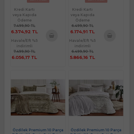
Kredi Kartı
Kredi Kartı
veya Kapıda
veya Kapıda
Ödeme
Ödeme
7.499,90 TL
6.499,90 TL
6.374,92 TL
6.174,91 TL
Havale/Eft %5
Havale/Eft %5
Sepete
Sepete
indirimli
indirimli
Ekle
Ekle
7.499,90 TL
6.499,90 TL
6.056,17 TL
5.866,16 TL
Özdilek Premium 10 Parça
Özdilek Premium 10 Parça