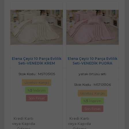
Elena Çeyiz 10 Parça Evlilik
Elena Çeyiz 10 Parça Evlilik
Seti-VENEDİK KREM
Seti-VENEDİK PUDRA
Stok Kodu : MST05105
yatak örtüsü seti
Ücretsiz Kargo
Stok Kodu : MST05106
%
5
İndirim
Ücretsiz Kargo
Son Fırsat
%
5
İndirim
Son Fırsat
Kredi Kartı
Kredi Kartı
veya Kapıda
veya Kapıda
Ödeme
Ödeme