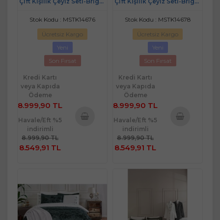
Çift Kişilik Çeyiz Seti-Bright
Çift Kişilik Çeyiz Seti-Bright
Bej
Krem
Stok Kodu : MSTK14676
Stok Kodu : MSTK14678
Ücretsiz Kargo
Ücretsiz Kargo
Yeni
Yeni
Son Fırsat
Son Fırsat
Kredi Kartı
Kredi Kartı
veya Kapıda
veya Kapıda
Ödeme
Ödeme
8.999,90 TL
8.999,90 TL
Havale/Eft %5
Havale/Eft %5
indirimli
indirimli
Sepete
Sepete
8.999,90 TL
8.999,90 TL
Ekle
Ekle
8.549,91 TL
8.549,91 TL