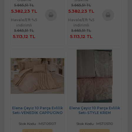
5.665,51 TL
5.665,51 TL
5.382,23 TL
5.382,23 TL
Havale/Eft %5
Havale/Eft %5
Sepete
Sepete
indirimli
indirimli
Ekle
Ekle
5.665,51 TL
5.665,51 TL
5.113,12 TL
5.113,12 TL
Elena Çeyiz 10 Parça Evlilik
Elena Çeyiz 10 Parça Evlilik
Seti-VENEDİK CAPPUCİNO
Seti-STYLE KREM
Stok Kodu : MST05107
Stok Kodu : MST05110