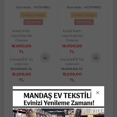
Stok Kodu : MSTK11882
Stok Kodu : MSTK11883
Ücretsiz Kargo
Ücretsiz Kargo
Son Fırsat
Son Fırsat
Kredi Kartı
Kredi Kartı
veya Kapıda
veya Kapıda
Ödeme
Ödeme
16.000,00
16.000,00
TL
TL
Havale/Eft %5
Havale/Eft %5
indirimli
indirimli
Sepete
Sepete
16.000,00 TL
16.000,00 TL
Ekle
Ekle
15.200,00
15.200,00
TL
TL