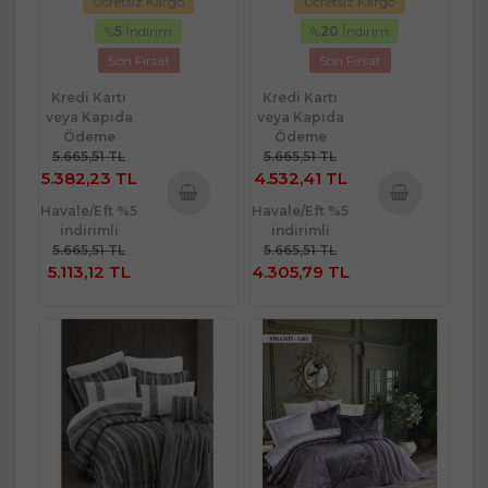
Ücretsiz Kargo
Ücretsiz Kargo
%
5
İndirim
%
20
İndirim
Son Fırsat
Son Fırsat
Kredi Kartı
Kredi Kartı
veya Kapıda
veya Kapıda
Ödeme
Ödeme
5.665,51 TL
5.665,51 TL
5.382,23 TL
4.532,41 TL
Havale/Eft %5
Havale/Eft %5
Sepete
Sepete
indirimli
indirimli
Ekle
Ekle
5.665,51 TL
5.665,51 TL
5.113,12 TL
4.305,79 TL