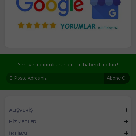
Yeni ve indirimli ürünlerden haberdar olun !
Abone Ol
ALIŞVERİŞ
HİZMETLER
İRTİBAT