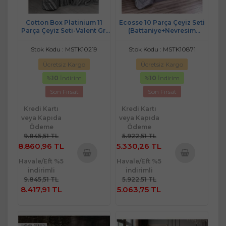
Cotton Box Platinium 11
Ecosse 10 Parça Çeyiz Seti
Parça Çeyiz Seti-Valent Gri
(Battaniye+Nevresim
(Yatak
Takımı+Yatak Örtüsü)-
Ört+Battaniye+Nevresim
Piramit Gri
Stok Kodu : MSTK10219
Stok Kodu : MSTK10871
Tk)
Ücretsiz Kargo
Ücretsiz Kargo
%
10
İndirim
%
10
İndirim
Son Fırsat
Son Fırsat
Kredi Kartı
Kredi Kartı
veya Kapıda
veya Kapıda
Ödeme
Ödeme
9.845,51 TL
5.922,51 TL
8.860,96 TL
5.330,26 TL
Havale/Eft %5
Havale/Eft %5
Sepete
Sepete
indirimli
indirimli
Ekle
Ekle
9.845,51 TL
5.922,51 TL
8.417,91 TL
5.063,75 TL