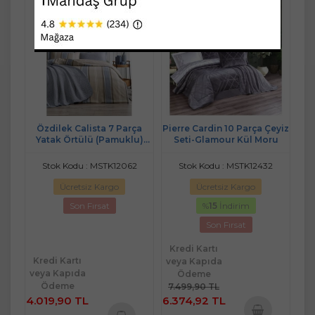
Özdilek Calista 7 Parça
Pierre Cardin 10 Parça Çeyiz
Yatak Örtülü (Pamuklu)
Seti-Glamour Kül Moru
Gelin Seti-Mavi
Stok Kodu : MSTK12062
Stok Kodu : MSTK12432
Ücretsiz Kargo
Ücretsiz Kargo
Son Fırsat
%
15
İndirim
Son Fırsat
Kredi Kartı
Kredi Kartı
veya Kapıda
veya Kapıda
Ödeme
Ödeme
7.499,90 TL
4.019,90 TL
6.374,92 TL