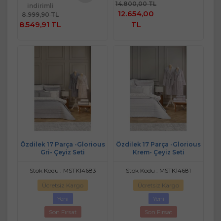
Ekle
14.800,00 TL
indirimli
Sepete
12.654,00
8.999,90 TL
Ekle
8.549,91 TL
TL
Özdilek 17 Parça -Glorious
Özdilek 17 Parça -Glorious
Gri- Çeyiz Seti
Krem- Çeyiz Seti
Stok Kodu : MSTK14683
Stok Kodu : MSTK14681
Ücretsiz Kargo
Ücretsiz Kargo
Yeni
Yeni
Son Fırsat
Son Fırsat