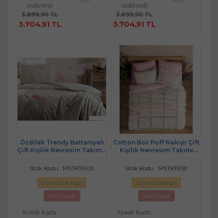
indirimli
indirimli
Sepete
Sepete
3.899,90 TL
3.899,90 TL
Ekle
Ekle
3.704,91 TL
3.704,91 TL
Özdilek Trendy Battaniyeli
Cotton Box Puff Nakışlı Çift
Çift Kişilik Nevresim Takımı-
Kişilik Nevresim Takımı
Candidum Krem
Insule Pudra GÜL KURUSU
Stok Kodu : MSTK11903
Stok Kodu : MSTK11959
Ücretsiz Kargo
Ücretsiz Kargo
Son Fırsat
Son Fırsat
Kredi Kartı
Kredi Kartı