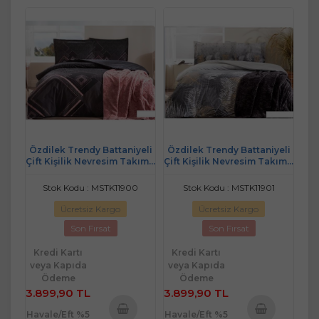
Özdilek Trendy Battaniyeli
Özdilek Trendy Battaniyeli
Çift Kişilik Nevresim Takımı-
Çift Kişilik Nevresim Takımı-
Snazzy Siyah
Golden Palm Gri
Stok Kodu : MSTK11900
Stok Kodu : MSTK11901
Ücretsiz Kargo
Ücretsiz Kargo
Son Fırsat
Son Fırsat
Kredi Kartı
Kredi Kartı
veya Kapıda
veya Kapıda
Ödeme
Ödeme
3.899,90 TL
3.899,90 TL
Havale/Eft %5
Havale/Eft %5