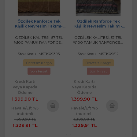
Özdilek Ranforce Tek
Özdilek Ranforce Tek
Kişilik Nevresim Takımı-
Kişilik Nevresim Takımı-
Lane Turuncu
Silmus Gri
ÖZDİLEK KALİTESİ, 57 TEL
ÖZDİLEK KALİTESİ, 57 TEL
%100 PAMUK RANFORCE...
%100 PAMUK RANFORCE...
Stok Kodu : MSTK09393
Stok Kodu : MSTK09512
Ücretsiz Kargo
Ücretsiz Kargo
Son Fırsat
Son Fırsat
Kredi Kartı
Kredi Kartı
veya Kapıda
veya Kapıda
Ödeme
Ödeme
1.399,90 TL
1.399,90 TL
Havale/Eft %5
Havale/Eft %5
indirimli
indirimli
Sepete
Sepete
1.399,90 TL
1.399,90 TL
Ekle
Ekle
1.329,91 TL
1.329,91 TL