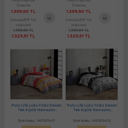
veya Kapıda
veya Kapıda
Ödeme
Ödeme
1.399,90 TL
1.399,90 TL
Havale/Eft %5
Havale/Eft %5
indirimli
indirimli
Sepete
Sepete
1.399,90 TL
1.399,90 TL
Ekle
Ekle
1.329,91 TL
1.329,91 TL
Polo Life Lüks Yıldız Desen
Polo Life Lüks Yıldız Desen
Tek Kişilik Nevresim
Tek Kişilik Nevresim
Takımı-GS Sarı Kırmızı
Takımı-BJK Siyah Beyaz
Stok Kodu : MSTK11401
Stok Kodu : MSTK11402