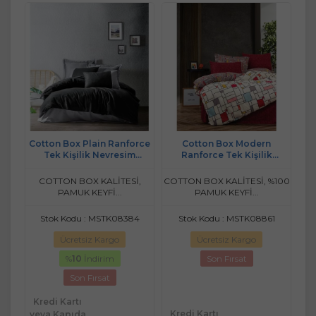
Cotton Box Plain Ranforce
Cotton Box Modern
Tek Kişilik Nevresim
Ranforce Tek Kişilik
Takımı-Siyah Gri
Nevresim Takımı-Joya
Bordo
COTTON BOX KALİTESİ,
COTTON BOX KALİTESİ, %100
PAMUK KEYFİ...
PAMUK KEYFİ...
Stok Kodu : MSTK08384
Stok Kodu : MSTK08861
Ücretsiz Kargo
Ücretsiz Kargo
%
10
İndirim
Son Fırsat
Son Fırsat
Kredi Kartı
Kredi Kartı
veya Kapıda