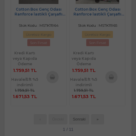
Cotton Box Genç Odası
Cotton Box Genç Odası
Ranforce lastikli Çarşaflı
Ranforce lastikli Çarşaflı
Tek Kişilik Nevresim Takımı
Tek Kişilik Nevresim Takımı
Worldwıde Hardal
Wings Mınt
Stok Kodu : MSTK11964
Stok Kodu : MSTK11965
Ücretsiz Kargo
Ücretsiz Kargo
Son Fırsat
Son Fırsat
Kredi Kartı
Kredi Kartı
veya Kapıda
veya Kapıda
Ödeme
Ödeme
1.759,51 TL
1.759,51 TL
Havale/Eft %5
Havale/Eft %5
indirimli
indirimli
Sepete
Sepete
1.759,51 TL
1.759,51 TL
Ekle
Ekle
1.671,53 TL
1.671,53 TL
«
Önceki
Sonraki
»
1 / 11