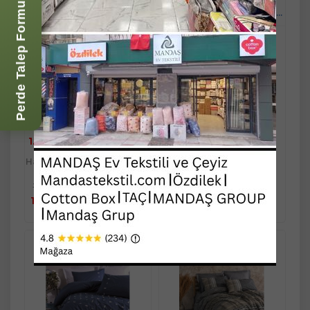
Polo Life Lüks Yıldız Desen
Cotton Box Ranforce
Perde Talep Formu
Tek Kişilik Nevresim
Toprak Tek Kişilik Nevresim
Takımı-FB Sarı Lacivert
Takımı Asel Antrasit
Stok Kodu : MSTK11400
Stok Kodu : MSTK11415
Ücretsiz Kargo
Ücretsiz Kargo
Son Fırsat
Kredi Kartı
Kredi Kartı
veya Kapıda
veya Kapıda
Ödeme
Ödeme
1.175,00 TL
1.721,51 TL
Havale/Eft %5
Havale/Eft %5
indirimli
indirimli
Sepete
Sepete
1.175,00 TL
1.721,51 TL
Ekle
Ekle
1.116,25 TL
1.635,43 TL