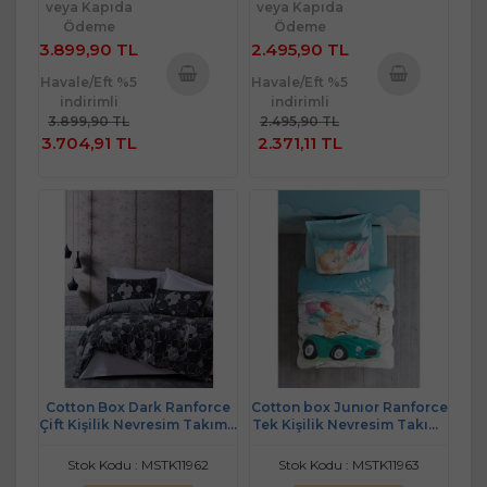
veya Kapıda
veya Kapıda
Ödeme
Ödeme
3.899,90 TL
2.495,90 TL
Havale/Eft %5
Havale/Eft %5
indirimli
indirimli
Sepete
Sepete
3.899,90 TL
2.495,90 TL
Ekle
Ekle
3.704,91 TL
2.371,11 TL
Cotton Box Dark Ranforce
Cotton box Junıor Ranforce
Çift Kişilik Nevresim Takımı-
Tek Kişilik Nevresim Takımı
Round Gri
lastikli çarşaflı Buddy Mavi
Stok Kodu : MSTK11962
Stok Kodu : MSTK11963