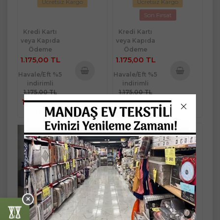
Ücretsiz Kargo
Ücretsiz Kargo
Son Fırsat
Kredi Kartı
Kredi Kartı
veya Kapıda
veya Kapıda
Ödeme
Ödeme
1.175,00 TL
1.175,00 TL
Havale/Eft %5
Havale/Eft %5
indirimli
indirimli
Sepete
Sepete
1.175,00 TL
1.175,00 TL
Ekle
Ekle
1.116,25 TL
1.116,25 TL
✕