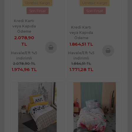
Ücretsiz Kargo
Ücretsiz Kargo
Son Fırsat
Son Fırsat
Kredi Kartı
veya Kapıda
Kredi Kartı
Ödeme
veya Kapıda
2.078,90
Ödeme
TL
1.864,51 TL
Havale/Eft %5
Havale/Eft %5
Sepete
indirimli
indirimli
Sepete
Ekle
2.078,90 TL
1.864,51 TL
Ekle
1.974,96 TL
1.771,28 TL