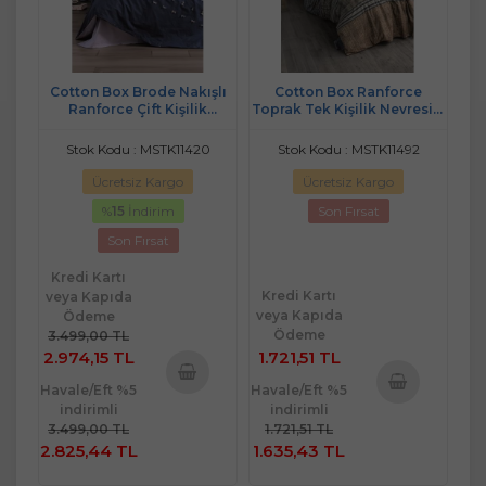
Cotton Box Brode Nakışlı
Cotton Box Ranforce
Ranforce Çift Kişilik
Toprak Tek Kişilik Nevresim
Nevresim Takım Gına
Takımı Tımbre Antrasit
Lacivert
Stok Kodu : MSTK11420
Stok Kodu : MSTK11492
Ücretsiz Kargo
Ücretsiz Kargo
%
15
İndirim
Son Fırsat
Son Fırsat
Kredi Kartı
Kredi Kartı
veya Kapıda
veya Kapıda
Ödeme
Ödeme
3.499,00 TL
2.974,15 TL
1.721,51 TL
Havale/Eft %5
Havale/Eft %5
Sepete
indirimli
indirimli
Sepete
Ekle
3.499,00 TL
1.721,51 TL
Ekle
2.825,44 TL
1.635,43 TL