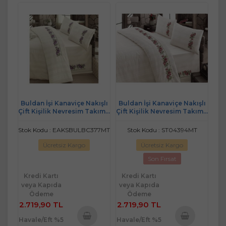
Buldan İşi Kanaviçe Nakışlı
Buldan İşi Kanaviçe Nakışlı
Çift Kişilik Nevresim Takımı-
Çift Kişilik Nevresim Takımı-
Lila
Pembe
Stok Kodu : EAKSBULBC377MT
Stok Kodu : ST04394MT
Ücretsiz Kargo
Ücretsiz Kargo
Son Fırsat
Kredi Kartı
Kredi Kartı
veya Kapıda
veya Kapıda
Ödeme
Ödeme
2.719,90 TL
2.719,90 TL
Havale/Eft %5
Havale/Eft %5