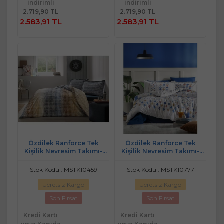
indirimli
indirimli
Sepete
Sepete
2.719,90 TL
2.719,90 TL
Ekle
Ekle
2.583,91 TL
2.583,91 TL
Özdilek Ranforce Tek
Özdilek Ranforce Tek
Kişilik Nevresim Takımı-
Kişilik Nevresim Takımı-
Cuerda Lacivert
Color Silices Mavi
Stok Kodu : MSTK10459
Stok Kodu : MSTK10777
Ücretsiz Kargo
Ücretsiz Kargo
Son Fırsat
Son Fırsat
Kredi Kartı
Kredi Kartı