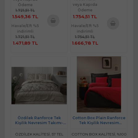
veya Kapıda
Ödeme
Ödeme
1.721,51 TL
1.549,36 TL
1.754,51 TL
Havale/Eft %5
Havale/Eft %5
Sepete
indirimli
indirimli
Sepete
Ekle
1.721,51 TL
1.754,51 TL
Ekle
1.471,89 TL
1.666,78 TL
Özdilek Ranforce Tek
Cotton Box Plain Ranforce
Kişilik Nevresim Takımı-
Tek Kişilik Nevresim
Arenisca Bej
Takımı-Kırmızı Siyah
ÖZDİLEK KALİTESİ, 57 TEL
COTTON BOX KALİTESİ, %100