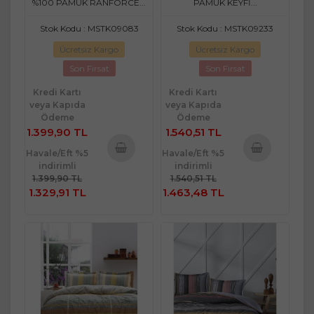
%100 PAMUK RANFORCE...
PAMUK KEYFİ...
Stok Kodu : MSTK09083
Stok Kodu : MSTK09233
Ücretsiz Kargo
Ücretsiz Kargo
Son Fırsat
Son Fırsat
Kredi Kartı
Kredi Kartı
veya Kapıda
veya Kapıda
Ödeme
Ödeme
1.399,90 TL
1.540,51 TL
Havale/Eft %5
Havale/Eft %5
indirimli
indirimli
Sepete
Sepete
1.399,90 TL
1.540,51 TL
Ekle
Ekle
1.329,91 TL
1.463,48 TL