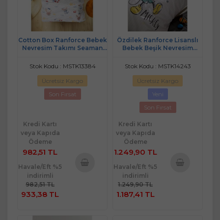
Cotton Box Ranforce Bebek
Özdilek Ranforce Lisanslı
Nevresim Takımı Seaman
Bebek Beşik Nevresim
Mavi
Takımı-Mickey Mouse
Goodnight
Stok Kodu : MSTK13384
Stok Kodu : MSTK14243
Ücretsiz Kargo
Ücretsiz Kargo
Son Fırsat
Yeni
Son Fırsat
Kredi Kartı
Kredi Kartı
veya Kapıda
veya Kapıda
Ödeme
Ödeme
982,51 TL
1.249,90 TL
Havale/Eft %5
Havale/Eft %5
indirimli
indirimli
Sepete
Sepete
982,51 TL
1.249,90 TL
Ekle
Ekle
933,38 TL
1.187,41 TL