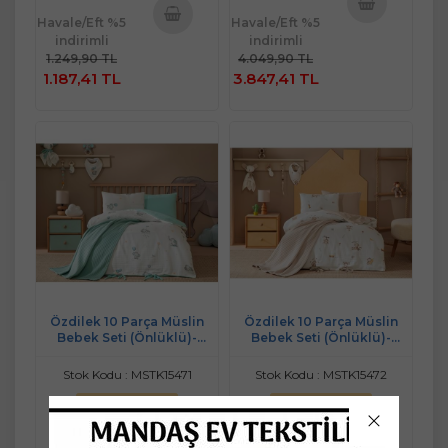
Havale/Eft %5
Havale/Eft %5
Sepete
indirimli
indirimli
Sepete
Ekle
1.249,90 TL
4.049,90 TL
Ekle
1.187,41 TL
3.847,41 TL
Özdilek 10 Parça Müslin
Özdilek 10 Parça Müslin
Bebek Seti (Önlüklü)-
Bebek Seti (Önlüklü)-
Elephant Mint
Monkey Bej
Stok Kodu : MSTK15471
Stok Kodu : MSTK15472
Ücretsiz Kargo
Ücretsiz Kargo
Yeni
Yeni