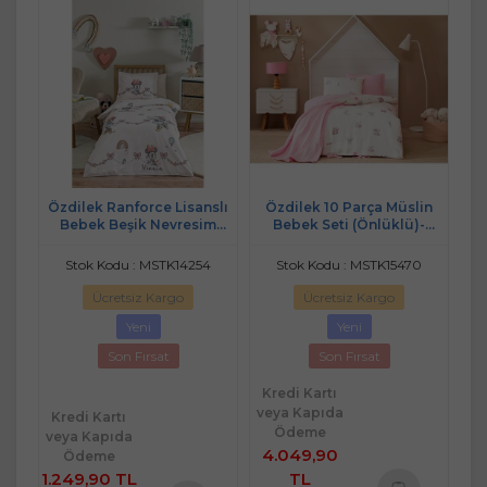
Özdilek Ranforce Lisanslı
Özdilek 10 Parça Müslin
Bebek Beşik Nevresim
Bebek Seti (Önlüklü)-
Takımı-Minnie Mouse
Rabbit Pembe
Bowties
Stok Kodu : MSTK14254
Stok Kodu : MSTK15470
Ücretsiz Kargo
Ücretsiz Kargo
Yeni
Yeni
Son Fırsat
Son Fırsat
Kredi Kartı
veya Kapıda
Kredi Kartı
Ödeme
veya Kapıda
4.049,90
Ödeme
1.249,90 TL
TL