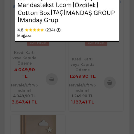
Özdilek 10 Parça Müslin
Özdilek Ranforce Lisanslı
Bebek Seti (Önlüklü)-Deer
Bebek Beşik Nevresim
A.Mavi
Takımı-Dumbo Circus Bej
Stok Kodu : MSTK15473
Stok Kodu : MSTK15500
Ücretsiz Kargo
Ücretsiz Kargo
Yeni
Yeni
Son Fırsat
Son Fırsat
Kredi Kartı
veya Kapıda
Kredi Kartı
Ödeme
veya Kapıda
4.049,90
Ödeme
TL
1.249,90 TL
Havale/Eft %5
Havale/Eft %5
Sepete
indirimli
indirimli
Sepete
Ekle
4.049,90 TL
1.249,90 TL
Ekle
3.847,41 TL
1.187,41 TL