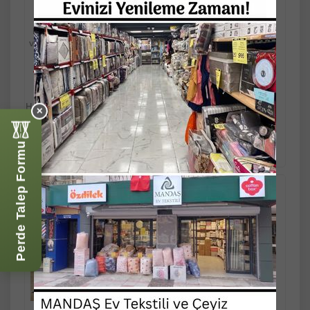
Son Fırsat
Son Fırsat
Kredi Kartı
Kredi Kartı
veya Kapıda
veya Kapıda
Ödeme
Ödeme
4.049,90
4.049,90
TL
TL
Havale/Eft %5
Havale/Eft %5
✕
Sepete
Sepete
indirimli
indirimli
Ekle
Ekle
4.049,90 TL
4.049,90 TL
3.847,41 TL
3.847,41 TL
Perde Talep Formu