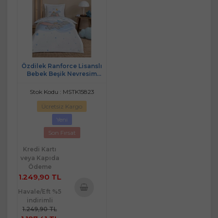
Özdilek Ranforce Lisanslı
Bebek Beşik Nevresim
Takımı-Dumbo Dream Mavi
Stok Kodu : MSTK15823
Ücretsiz Kargo
Yeni
Son Fırsat
Kredi Kartı
veya Kapıda
Ödeme
1.249,90 TL
Havale/Eft %5
indirimli
Sepete
1.249,90 TL
Ekle