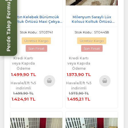
Perde Talep Formu
Altın Kelebek Bürümcük
Milenyum Saraylı Lüx
Koltuk Örtüsü Maxi Çekyat
Kolsuz Koltuk Örtüsü
(3+3)-Gri
Takımı (3+3+1+1)-Gümüş
Stok Kodu : ST03741
Stok Kodu : ST04458
Ücretsiz Kargo
Ücretsiz Kargo
Son Fırsat
Son Fırsat
Kredi Kartı
Kredi Kartı
veya Kapıda
veya Kapıda
Ödeme
Ödeme
1.499,90 TL
1.573,90 TL
Havale/Eft %5
Havale/Eft %5
indirimli
indirimli
Sepete
Sepete
1.499,90 TL
1.573,90 TL
Ekle
Ekle
1.424,91 TL
1.495,21 TL