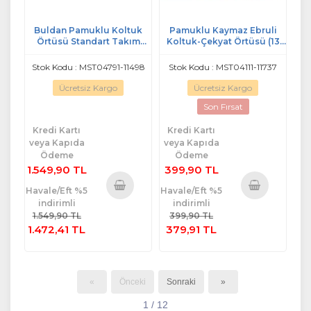
Buldan Pamuklu Koltuk
Pamuklu Kaymaz Ebruli
Örtüsü Standart Takım
Koltuk-Çekyat Örtüsü (13
(3+2+1+1) - Kahve Çizgili
RENK)-Bordo
Stok Kodu : MST04791-11498
Stok Kodu : MST04111-11737
Ücretsiz Kargo
Ücretsiz Kargo
Son Fırsat
Kredi Kartı
Kredi Kartı
veya Kapıda
veya Kapıda
Ödeme
Ödeme
1.549,90 TL
399,90 TL
Havale/Eft %5
Havale/Eft %5
indirimli
indirimli
Sepete
Sepete
1.549,90 TL
399,90 TL
Ekle
Ekle
1.472,41 TL
379,91 TL
«
Önceki
Sonraki
»
1 / 12