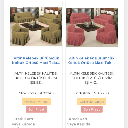
Altın Kelebek Bürümcük
Altın Kelebek Bürümcük
Koltuk Örtüsü Maxi Takım
Koltuk Örtüsü Maxi Takım
(3+3+1+1)-Bej
(3+3+1+1)-G.Kurusu
ALTIN KELEBEK KALİTESİ,
ALTIN KELEBEK KALİTESİ,
KOLTUK ÖRTÜSÜ BİZİM
KOLTUK ÖRTÜSÜ BİZİM
İŞİMİZ...
İŞİMİZ...
Stok Kodu : ST02246
Stok Kodu : ST02250
Ücretsiz Kargo
Ücretsiz Kargo
Son Fırsat
Son Fırsat
Kredi Kartı
Kredi Kartı
veya Kapıda
veya Kapıda