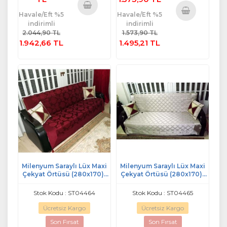
Havale/Eft %5
Havale/Eft %5
Sepete
indirimli
indirimli
Sepete
Ekle
2.044,90 TL
1.573,90 TL
Ekle
1.942,66 TL
1.495,21 TL
Milenyum Saraylı Lüx Maxi
Milenyum Saraylı Lüx Maxi
Çekyat Örtüsü (280x170)-
Çekyat Örtüsü (280x170)-
Bordo
Gümüş
Stok Kodu : ST04464
Stok Kodu : ST04465
Ücretsiz Kargo
Ücretsiz Kargo
Son Fırsat
Son Fırsat