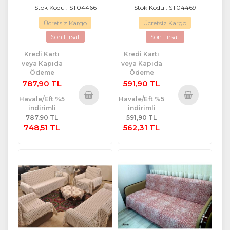
Stok Kodu : ST04466
Stok Kodu : ST04469
Ücretsiz Kargo
Ücretsiz Kargo
Son Fırsat
Son Fırsat
Kredi Kartı
Kredi Kartı
veya Kapıda
veya Kapıda
Ödeme
Ödeme
787,90 TL
591,90 TL
Havale/Eft %5
Havale/Eft %5
indirimli
indirimli
Sepete
Sepete
787,90 TL
591,90 TL
Ekle
Ekle
748,51 TL
562,31 TL