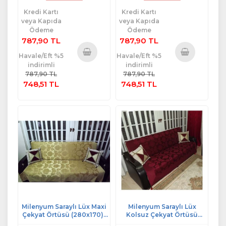
Kredi Kartı
Kredi Kartı
veya Kapıda
veya Kapıda
Ödeme
Ödeme
787,90 TL
787,90 TL
Havale/Eft %5
Havale/Eft %5
indirimli
indirimli
Sepete
Sepete
787,90 TL
787,90 TL
Ekle
Ekle
748,51 TL
748,51 TL
Milenyum Saraylı Lüx Maxi
Milenyum Saraylı Lüx
Çekyat Örtüsü (280x170)-
Kolsuz Çekyat Örtüsü
Altın
(200x170)-Bordo