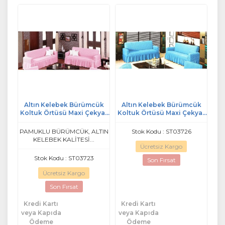
Altın Kelebek Bürümcük
Altın Kelebek Bürümcük
Koltuk Örtüsü Maxi Çekyat
Koltuk Örtüsü Maxi Çekyat
(3+3)-Pembe
(3+3)-Mavi
PAMUKLU BÜRÜMCÜK, ALTIN
Stok Kodu : ST03726
KELEBEK KALİTESİ...
Ücretsiz Kargo
Stok Kodu : ST03723
Son Fırsat
Ücretsiz Kargo
Son Fırsat
Kredi Kartı
Kredi Kartı
veya Kapıda
veya Kapıda
Ödeme
Ödeme