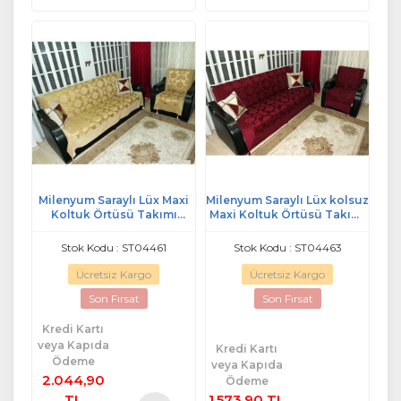
Milenyum Saraylı Lüx Maxi
Milenyum Saraylı Lüx kolsuz
Koltuk Örtüsü Takımı
Maxi Koltuk Örtüsü Takımı
(3+3+1+1)-Altın
(3+3+1+1)-Bordo
Stok Kodu : ST04461
Stok Kodu : ST04463
Ücretsiz Kargo
Ücretsiz Kargo
Son Fırsat
Son Fırsat
Kredi Kartı
veya Kapıda
Kredi Kartı
Ödeme
veya Kapıda
2.044,90
Ödeme
TL
1.573,90 TL