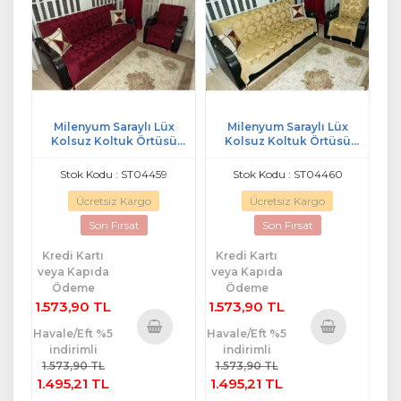
Milenyum Saraylı Lüx
Milenyum Saraylı Lüx
Kolsuz Koltuk Örtüsü
Kolsuz Koltuk Örtüsü
Takımı (3+3+1+1)-Bordo
Takımı (3+3+1+1)-Altın
Stok Kodu : ST04459
Stok Kodu : ST04460
Ücretsiz Kargo
Ücretsiz Kargo
Son Fırsat
Son Fırsat
Kredi Kartı
Kredi Kartı
veya Kapıda
veya Kapıda
Ödeme
Ödeme
1.573,90 TL
1.573,90 TL
Havale/Eft %5
Havale/Eft %5
indirimli
indirimli
Sepete
Sepete
1.573,90 TL
1.573,90 TL
Ekle
Ekle
1.495,21 TL
1.495,21 TL