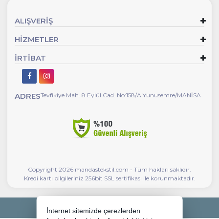
ALIŞVERİŞ
HİZMETLER
İRTİBAT
ADRES
Tevfikiye Mah. 8 Eylül Cad. No:158/A Yunusemre/MANİSA
Copyright 2026 mandastekstil.com - Tüm hakları saklıdır.
Kredi kartı bilgileriniz 256bit SSL sertifikası ile korunmaktadır.
Bu site AKINSOFT E-Ticaret ile hazırlanmıştır.
İnternet sitemizde çerezlerden