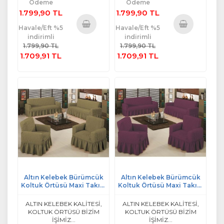
Ödeme
Ödeme
1.799,90 TL
1.799,90 TL
Havale/Eft %5
Havale/Eft %5
indirimli
indirimli
Sepete
Sepete
1.799,90 TL
1.799,90 TL
Ekle
Ekle
1.709,91 TL
1.709,91 TL
Altın Kelebek Bürümcük
Altın Kelebek Bürümcük
Koltuk Örtüsü Maxi Takım
Koltuk Örtüsü Maxi Takım
(3+3+1+1)-Kemik
(3+3+1+1)-Mürdüm
ALTIN KELEBEK KALİTESİ,
ALTIN KELEBEK KALİTESİ,
KOLTUK ÖRTÜSÜ BİZİM
KOLTUK ÖRTÜSÜ BİZİM
İŞİMİZ...
İŞİMİZ...