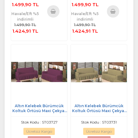
1.499,90 TL
1.499,90 TL
Havale/Eft %5
Havale/Eft %5
indirimli
indirimli
Sepete
Sepete
1.499,90 TL
1.499,90 TL
Ekle
Ekle
1.424,91 TL
1.424,91 TL
Altın Kelebek Bürümcük
Altın Kelebek Bürümcük
Koltuk Örtüsü Maxi Çekyat
Koltuk Örtüsü Maxi Çekyat
(3+3)-Mürdüm
(3+3)-Kemik
Stok Kodu : ST03727
Stok Kodu : ST03731
Ücretsiz Kargo
Ücretsiz Kargo