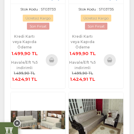
(3+3)-Gül Kurusu
(3+3)-Bordo
Stok Kodu : ST03733
Stok Kodu : ST03735
Ücretsiz Kargo
Ücretsiz Kargo
Son Fırsat
Son Fırsat
Kredi Kartı
Kredi Kartı
veya Kapıda
veya Kapıda
Ödeme
Ödeme
1.499,90 TL
1.499,90 TL
Havale/Eft %5
Havale/Eft %5
indirimli
indirimli
Sepete
Sepete
1.499,90 TL
1.499,90 TL
Ekle
Ekle
1.424,91 TL
1.424,91 TL
✕