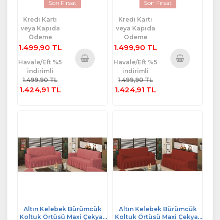
Son Fırsat
Son Fırsat
Kredi Kartı
Kredi Kartı
veya Kapıda
veya Kapıda
Ödeme
Ödeme
1.499,90 TL
1.499,90 TL
Havale/Eft %5
Havale/Eft %5
indirimli
indirimli
Sepete
Sepete
1.499,90 TL
1.499,90 TL
Ekle
Ekle
1.424,91 TL
1.424,91 TL
Altın Kelebek Bürümcük
Altın Kelebek Bürümcük
Koltuk Örtüsü Maxi Çekyat
Koltuk Örtüsü Maxi Çekyat