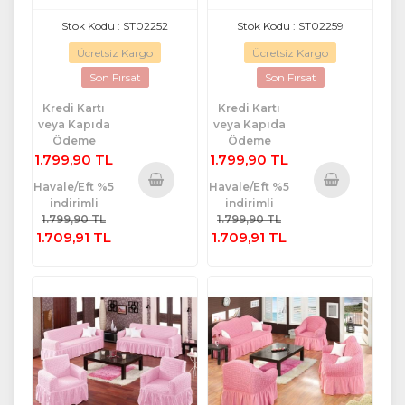
Stok Kodu : ST02252
Stok Kodu : ST02259
Ücretsiz Kargo
Ücretsiz Kargo
Son Fırsat
Son Fırsat
Kredi Kartı
Kredi Kartı
veya Kapıda
veya Kapıda
Ödeme
Ödeme
1.799,90 TL
1.799,90 TL
Havale/Eft %5
Havale/Eft %5
indirimli
indirimli
Sepete
Sepete
1.799,90 TL
1.799,90 TL
Ekle
Ekle
1.709,91 TL
1.709,91 TL