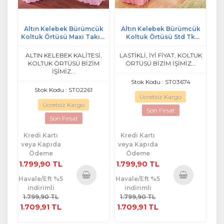
Altın Kelebek Bürümcük
Altın Kelebek Bürümcük
Koltuk Örtüsü Maxi Takım
Koltuk Örtüsü Std Tk
(3+3+1+1)-Pembe
(3+2+1+1)-Pembe
ALTIN KELEBEK KALİTESİ,
LASTİKLİ, İYİ FİYAT, KOLTUK
KOLTUK ÖRTÜSÜ BİZİM
ÖRTÜSÜ BİZİM İŞİMİZ...
İŞİMİZ...
Stok Kodu : ST03674
Stok Kodu : ST02261
Ücretsiz Kargo
Ücretsiz Kargo
Son Fırsat
Son Fırsat
Kredi Kartı
Kredi Kartı
veya Kapıda
veya Kapıda
Ödeme
Ödeme
1.799,90 TL
1.799,90 TL
Havale/Eft %5
Havale/Eft %5
indirimli
indirimli
Sepete
Sepete
1.799,90 TL
1.799,90 TL
Ekle
Ekle
1.709,91 TL
1.709,91 TL