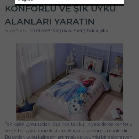
KONFORLU VE ŞIK UYKU
ALANLARI YARATIN
Yayın Tarihi : 08.01.2025 15:12 |
Uyku Seti / Tek Kişilik
Tek kişilik uyku setleri, özellikle tek kişilik yataklarda konforlu
ve şık bir uyku alanı oluşturmak için tasarlanmış ürünlerdir.
Bu setler, uyku kalitesini artırmak ve uyumlu bir dekorasyon