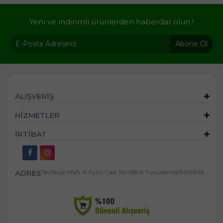
Yeni ve indirimli ürünlerden haberdar olun !
Abone Ol
ALIŞVERİŞ
HİZMETLER
İRTİBAT
ADRES
Tevfikiye Mah. 8 Eylül Cad. No:158/A Yunusemre/MANİSA