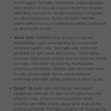
konfor sağlar. Pamuklu nevresimler, doğal yapılarıyla
cilde dosttur ve hava alır, böylece terlemeyi engeller.
Mikrofiber nevresimler ise daha pürüzsüz ve kaygan
bir uyku yüzeyi sunar. Ayrıca, nevresim takımları
odanın dekoruna uyum sağlayacak şekilde çeşitli renk
ve desenlerde sunulur.
Yastık Kılıfı:
Yastık kılıfı, baş ve boyun bölgesini
desteklerken, uyku sırasında rahat bir pozisyonda
olmanıza yardımcı olur. Tek kişilik uyku setlerinde
genellikle bir adet yastık kılıfı bulunur. Yastık kılıfları,
nevresim takımlarıyla uyumlu renk ve desende olabilir.
Pamuklu, mikrofiber veya bambu kumaşlardan
üretilmiş yastık kılıfları, cildinize zarar vermeden rahat
bir uyku yüzeyi sağlar. Ayrıca, yastık kılıflarının
makinede yıkanabilir olması, pratik bir kullanım sunar.
Çarşaf:
Tek kişilik uyku setinde yer alan çarşaf,
yatağınızın üzerinde yer alan ve tüm gece boyunca
rahat bir yüzey sunan temel parçalardan biridir.
Çarşaflar, genellikle elastik yapıya sahip olup yatağa
kolayca yerleştirilir. Pamuklu çarşaflar, cilt dostudur ve