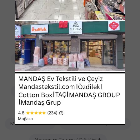
Koltuk Örtüsü / Süngerli
Koltuk Örtüsü / Şönil Dokuma
Koltuk Örtüsü / Tay Tüyü
Market Ürünleri / Yöresel Lezzetler Pekmez
Masa Örtüsü / Runner / Diğer
Masa Örtüsü / Runner / Kesme Masa Örtüsü
Masa Örtüsü / Runner / Kesme Pvc
Mutfak Önlükleri
Nevresim Takımı / Bebek
Nevresim Takımı / Çift Kişilik