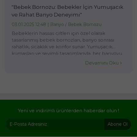
"Bebek Bornozu: Bebekler İçin Yumuşacık
ve Rahat Banyo Deneyimi"
03.01.2025 12:48 |
Banyo / Bebek Bornozu
Bebeklerin hassas ciltleri için özel olarak
tasarlanmış bebek bornozları, banyo sonrası
rahatlık, sıcaklık ve konfor sunar. Yumuşacık
kumaşları ve sevimli tasarımlarıyla, her banyoyu
keyifli bir deneyime dönüştürür. Bebek
Devamını Oku
bornozları, emici özellikleri sayesinde vücutlarını
hızlıca kuruturken, onların ciltlerine de nazikçe
dokunur.
Yeni ve indirimli ürünlerden haberdar olun !
Abone Ol