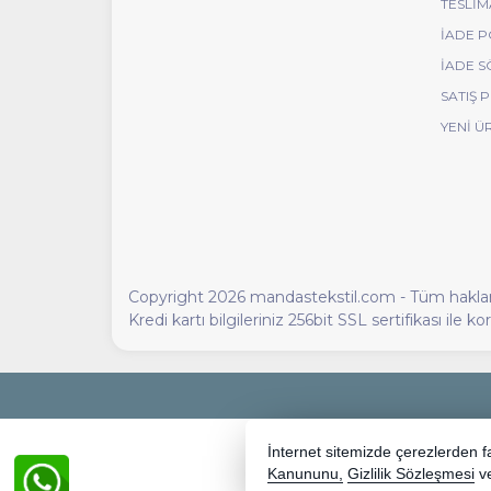
TESLIM
İADE P
İADE S
SATIŞ 
YENI Ü
Copyright 2026 mandastekstil.com - Tüm hakları 
Kredi kartı bilgileriniz 256bit SSL sertifikası ile 
İnternet sitemizde çerezlerden fay
Kanununu,
Gizlilik Sözleşmesi
v