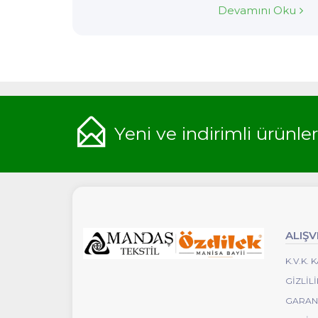
kazandırırken, aynı zamanda rahat bir
Devamını Oku
kullanım imkanı sunar. Her biri, evinize
sıcaklık ve estetik katan detaylarla
tasarlanmıştır.
Yeni ve indirimli ürünle
ALIŞV
K.V.K.
GIZLIL
GARANT