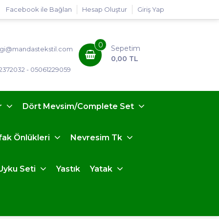
Facebook ile Bağlan
Hesap Oluştur
Giriş Yap
0
Sepetim
lgi@mandastekstil.com
0,00 TL
2372032 - 05061229059
r
Dört Mevsim/Complete Set
fak Önlükleri
Nevresim Tk
Uyku Seti
Yastık
Yatak