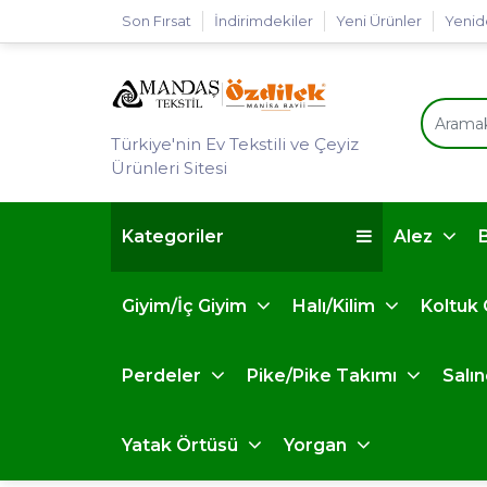
Son Fırsat
İndirimdekiler
Yeni Ürünler
Yenid
Türkiye'nin Ev Tekstili ve Çeyiz
Ürünleri Sitesi
Kategoriler
Alez
Giyim/İç Giyim
Halı/Kilim
Koltuk
Perdeler
Pike/Pike Takımı
Salı
Yatak Örtüsü
Yorgan