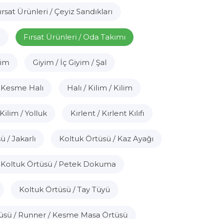
ırsat Ürünleri / Çeyiz Sandıkları
Fırsat Ürünleri / Oda Takımı
yim
Giyim / İç Giyim / Şal
 / Kesme Halı
Halı / Kilim / Kilim
 Kilim / Yolluk
Kırlent / Kırlent Kılıfı
 / Jakarlı
Koltuk Örtüsü / Kaz Ayağı
Koltuk Örtüsü / Petek Dokuma
Koltuk Örtüsü / Tay Tüyü
üsü / Runner / Kesme Masa Örtüsü