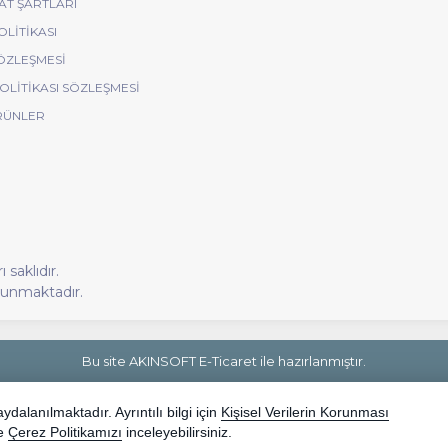
AT ŞARTLARI
OLITIKASI
ÖZLEŞMESI
POLITIKASI SÖZLEŞMESI
RÜNLER
saklıdır.
korunmaktadır.
Bu site AKINSOFT E-Ticaret ile hazırlanmıştır.
dalanılmaktadır. Ayrıntılı bilgi için
Kişisel Verilerin Korunması
e
Çerez Politikamızı
inceleyebilirsiniz.