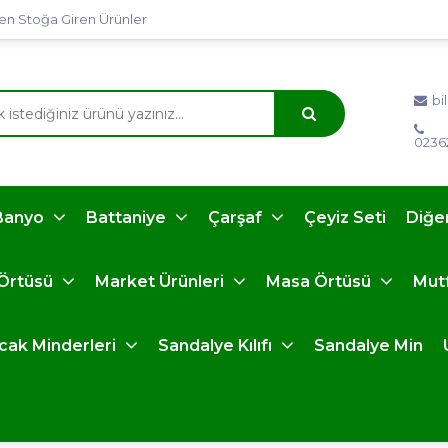
en Stoğa Giren Ürünler
bi
0236
Banyo
Battaniye
Çarşaf
Çeyiz Seti
Diğe
 Örtüsü
Market Ürünleri
Masa Örtüsü
Mut
ncak Minderleri
Sandalye Kılıfı
Sandalye Min