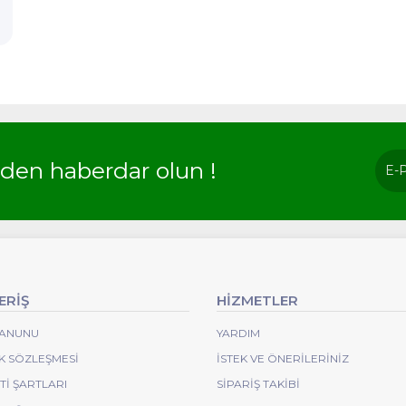
rden haberdar olun !
ERİŞ
HİZMETLER
 KANUNU
YARDIM
IK SÖZLEŞMESI
İSTEK VE ÖNERILERINIZ
I ŞARTLARI
SIPARIŞ TAKIBI