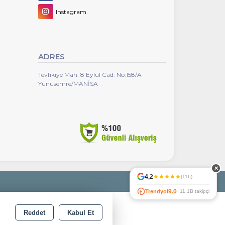
Instagram
ADRES
Tevfikiye Mah. 8 Eylül Cad. No:158/A
Yunusemre/MANİSA
✕
4,2
(116)
9.0
Trendyol
· 11,1B takipçi
Reddet
Kabul Et