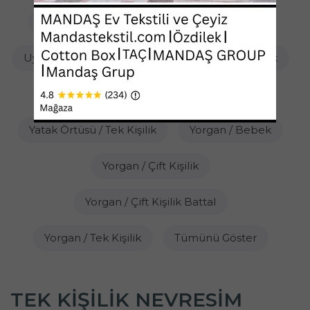
Sandalye Minderi
Uyku Seti / Bebek
Uyku Seti / Çift Kişilik
Uyku Seti / Tek Kişilik
Yastık
Yatak Örtüsü / Çift Kişilik
Yatak Örtüsü / Tek Kişilik
Yorgan / Bebek
Yorgan / Çift Kişilik
Yorgan / Çift Kişilik Battal
Yorgan / Tek Kişilik
Tümünü Göster
TEK KIŞILIK NEVRESIM