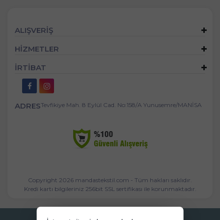
ALIŞVERİŞ
HİZMETLER
İRTİBAT
ADRES
Tevfikiye Mah. 8 Eylül Cad. No:158/A Yunusemre/MANİSA
Copyright 2026 mandastekstil.com - Tüm hakları saklıdır.
Kredi kartı bilgileriniz 256bit SSL sertifikası ile korunmaktadır.
Bu site AKINSOFT E-Ticaret ile hazırlanmıştır.