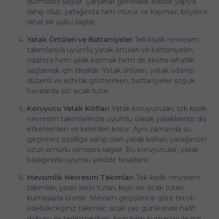
durmasını sağlar. Çarşaflar genellikle elastik yapıya
sahip olup, yatağınıza tam oturur ve kaymaz, böylece
rahat bir uyku sağlar.
Yatak Örtüleri ve Battaniyeler
Tek kişilik nevresim
takımlarıyla uyumlu yatak örtüleri ve battaniyeler,
odanıza hem şıklık katmak hem de ekstra rahatlık
sağlamak için idealdir. Yatak örtüleri, yatak odanızı
düzenli ve estetik gösterirken, battaniyeler soğuk
havalarda sizi sıcak tutar.
Koruyucu Yatak Kılıfları
Yatak koruyucuları, tek kişilik
nevresim takımlarınızla uyumlu olarak yataklarınızı dış
etkenlerden ve kirlerden korur. Aynı zamanda su
geçirmez özelliğe sahip olan yatak kılıfları, yatağınızın
uzun ömürlü olmasını sağlar. Bu koruyucular, yatak
başlığınızla uyumlu şekilde tasarlanır.
Mevsimlik Nevresim Takımları
Tek kişilik nevresim
takımları, yazın serin tutan, kışın ise sıcak tutan
kumaşlarla üretilir. Mevsim geçişlerine göre tercih
edebileceğiniz takımlar, sıcak yaz günlerinde hafif
dokusu ile terletmezken, kışın kalın kumaşları ile sizi