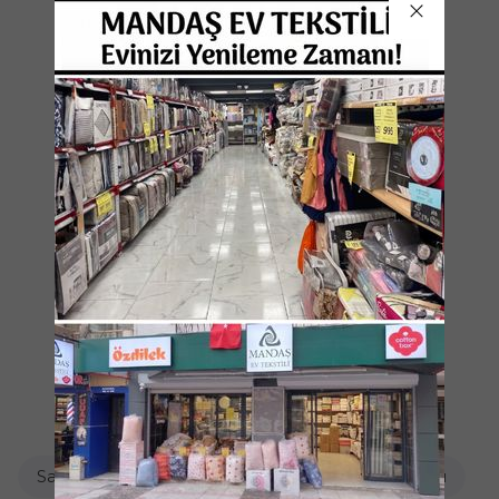
Nevresim Takımı / Çift Kişilik Battal
Nevresim Takımı / Tek Kişilik
Perdeler / Balkon Perdeleri
Perdeler / Buldan Perdeler
Perdeler / Güneşlik Perdeler
Pike / Pike Takımı / Çift Kişilik
Pike / Pike Takımı / Tek Kişilik
Salıncak Minderleri / 2 Kişilik
Salıncak Minderleri / 3 Kişilik
Sandalye Kılıfı