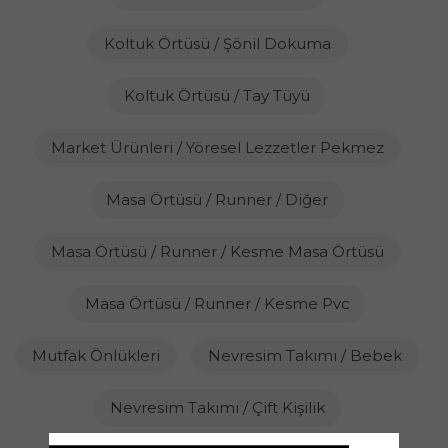
Koltuk Örtüsü / Şönil Dokuma
Koltuk Örtüsü / Tay Tüyü
Market Ürünleri / Yöresel Lezzetler Pekmez
Masa Örtüsü / Runner / Diğer
Masa Örtüsü / Runner / Kesme Masa Örtüsü
Masa Örtüsü / Runner / Kesme Pvc
Mutfak Önlükleri
Nevresim Takımı / Bebek
Nevresim Takımı / Çift Kişilik