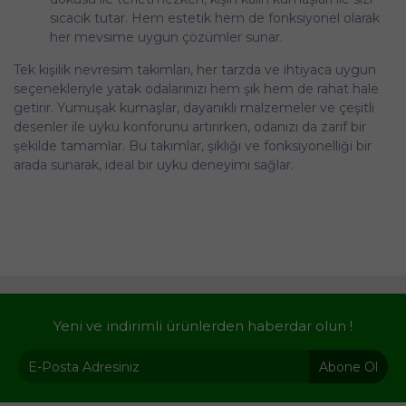
sıcacık tutar. Hem estetik hem de fonksiyonel olarak
her mevsime uygun çözümler sunar.
Tek kişilik nevresim takımları, her tarzda ve ihtiyaca uygun
seçenekleriyle yatak odalarınızı hem şık hem de rahat hale
getirir. Yumuşak kumaşlar, dayanıklı malzemeler ve çeşitli
desenler ile uyku konforunu artırırken, odanızı da zarif bir
şekilde tamamlar. Bu takımlar, şıklığı ve fonksiyonelliği bir
arada sunarak, ideal bir uyku deneyimi sağlar.
Yeni ve indirimli ürünlerden haberdar olun !
Abone Ol