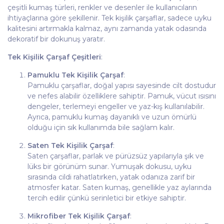
çeşitli kumaş türleri, renkler ve desenler ile kullanıcıların
ihtiyaçlarına göre şekillenir. Tek kişilik çarşaflar, sadece uyku
kalitesini artırmakla kalmaz, aynı zamanda yatak odasında
dekoratif bir dokunuş yaratır.
Tek Kişilik Çarşaf Çeşitleri
:
Pamuklu Tek Kişilik Çarşaf
:
Pamuklu çarşaflar, doğal yapısı sayesinde cilt dostudur
ve nefes alabilir özelliklere sahiptir. Pamuk, vücut ısısını
dengeler, terlemeyi engeller ve yaz-kış kullanılabilir.
Ayrıca, pamuklu kumaş dayanıklı ve uzun ömürlü
olduğu için sık kullanımda bile sağlam kalır.
Saten Tek Kişilik Çarşaf
:
Saten çarşaflar, parlak ve pürüzsüz yapılarıyla şık ve
lüks bir görünüm sunar. Yumuşak dokusu, uyku
sırasında cildi rahatlatırken, yatak odanıza zarif bir
atmosfer katar. Saten kumaş, genellikle yaz aylarında
tercih edilir çünkü serinletici bir etkiye sahiptir.
Mikrofiber Tek Kişilik Çarşaf
: