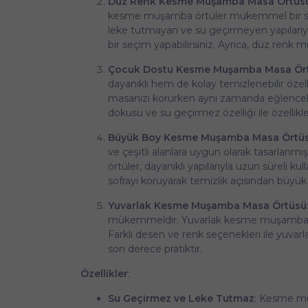
Düz Renk Kesme Muşamba Masa Örtüs
kesme muşamba örtüler mükemmel bir seçi
leke tutmayan ve su geçirmeyen yapılarıyla 
bir seçim yapabilirsiniz. Ayrıca, düz renk 
Çocuk Dostu Kesme Muşamba Masa Ör
dayanıklı hem de kolay temizlenebilir özelli
masanızı korurken aynı zamanda eğlenceli
dokusu ve su geçirmez özelliği ile özellikl
Büyük Boy Kesme Muşamba Masa Örtü
ve çeşitli alanlara uygun olarak tasarlanmış
örtüler, dayanıklı yapılarıyla uzun süreli 
sofrayı koruyarak temizlik açısından büyük 
Yuvarlak Kesme Muşamba Masa Örtüsü
mükemmeldir. Yuvarlak kesme muşamba ört
Farklı desen ve renk seçenekleri ile yuva
son derece pratiktir.
Özellikler
:
Su Geçirmez ve Leke Tutmaz
: Kesme mu