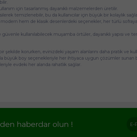
lir.
ullanım için tasarlanmış dayanıklı malzemelerden üretilir.
silerek temizlenebilir, bu da kullanıcılar için büyük bir kolaylık sağla
modern hem de klasik desenlerdeki seçenekler, her türlü sofray
 güvenle kullanılabilecek muşamba örtüler, dayanıklı yapısı ve te
r şekilde korurken, evinizdeki yaşam alanlarını daha pratik ve kull
ya da büyük boy seçenekleriyle her ihtiyaca uygun çözümler sunan
eriyle evdeki her alanda rahatlık sağlar.
rden haberdar olun !