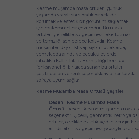
Kesme muşamba masa örtüleri, günlük
yaşamda sofralarınızı pratik bir şekilde
korumak ve estetik bir görünüm sağlamak
için mükemmel bir çözümdür. Bu masa
örtüleri, genellikle su geçirmez, leke tutmaz
ve temizliği son derece kolaydır. Kesme
muşamba, dayanıklı yapısıyla mutfaklarda,
yemek odalarında ve çocuklu evlerde
rahatlıkla kullanılabilir. Hem şıklığı hem de
fonksiyonelliği bir arada sunan bu örtüler,
çeşitli desen ve renk seçenekleriyle her tarzda
sofraya uyum sağlar.
Kesme Muşamba Masa Örtüsü Çeşitleri
:
Desenli Kesme Muşamba Masa
Örtüsü
: Desenli kesme muşamba masa örtül
seçenektir. Çiçekli, geometrik, retro ya 
örtüler, özellikle estetik açıdan zengin bi
arındırılabilir, su geçirmez yapısıyla uzun s