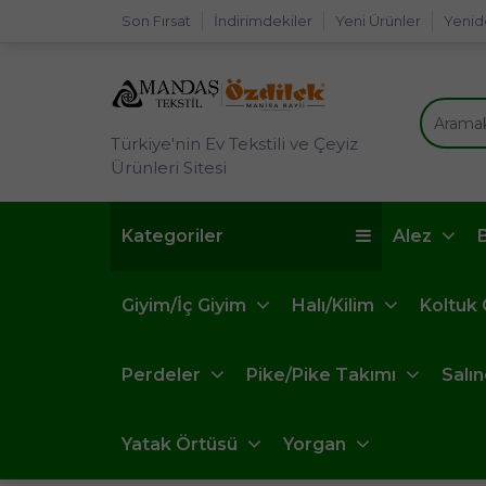
Son Fırsat
İndirimdekiler
Yeni Ürünler
Yenid
Türkiye'nin Ev Tekstili ve Çeyiz
Ürünleri Sitesi
Kategoriler
Alez
Giyim/İç Giyim
Halı/Kilim
Koltuk
Perdeler
Pike/Pike Takımı
Salı
Yatak Örtüsü
Yorgan