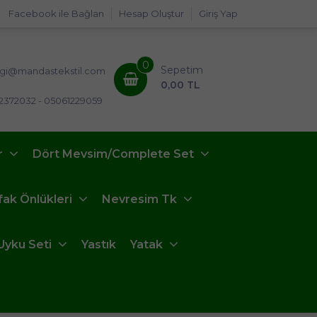
Facebook ile Bağlan
Hesap Oluştur
Giriş Yap
0
Sepetim
lgi@mandastekstil.com
0,00 TL
2372032 - 05061229059
r
Dört Mevsim/Complete Set
fak Önlükleri
Nevresim Tk
Uyku Seti
Yastık
Yatak