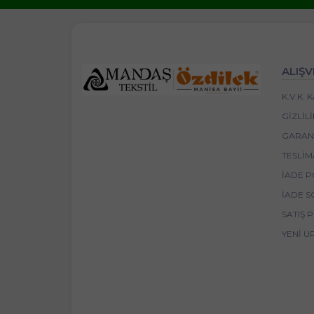
ALIŞV
K.V.K.
GIZLIL
GARANT
TESLIM
İADE P
İADE S
SATIŞ 
YENI Ü