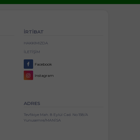
İRTİBAT
HAKKIMIZDA
İLETIŞIM
Facebook
Instagram
ADRES
Tevfikiye Mah. 8 Eylül Cad. No:158/A
Yunusemre/MANİSA