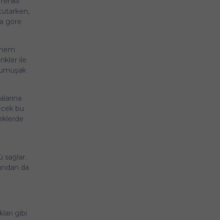
renkli
tutarken,
za göre
, hem
nkler ile
 yumuşak
larına
lecek bu
meklerde
 sağlar.
sından da
arı gibi