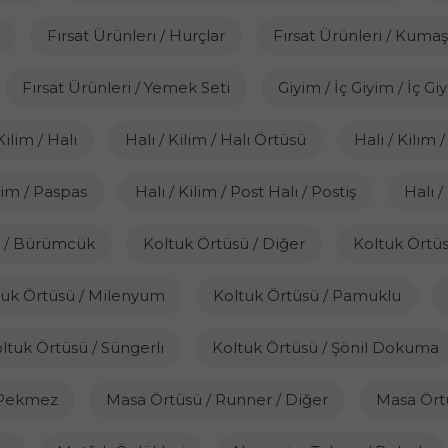
Fırsat Ürünleri / Hurçlar
Fırsat Ürünleri / Kumaş
Fırsat Ürünleri / Yemek Seti
Giyim / İç Giyim / İç Gi
Kilim / Halı
Halı / Kilim / Halı Örtüsü
Halı / Kilim
ilim / Paspas
Halı / Kilim / Post Halı / Postiş
Halı /
ü / Bürümcük
Koltuk Örtüsü / Diğer
Koltuk Örtüsü
tuk Örtüsü / Milenyum
Koltuk Örtüsü / Pamuklu
ltuk Örtüsü / Süngerli
Koltuk Örtüsü / Şönil Dokuma
r Pekmez
Masa Örtüsü / Runner / Diğer
Masa Ört