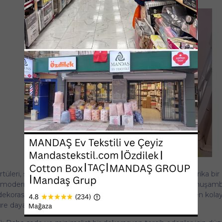
eri, sofranıza renk katmak ve şıklık kazandırmak için harika bir
da modern desenler arasından seçim yapabilirsiniz. Desenli muşam
r dekorasyon isteyenler için idealdir. Aynı zamanda lekelerden kola
üre dayanır.