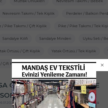
vc
Mutfak Önlükleri
Nevresim Takımı / Bebek
Nevresim Takımı / Tek Kişilik
Perdeler / Balkon Perd
 / Pike Takımı / Çift Kişilik
Pike / Pike Takımı / Tek Kişi
Sandalye Kılıfı
Sandalye Minderi
Uyku Seti / 
tak Örtüsü / Çift Kişilik
Yatak Örtüsü / Tek Kişilik
 Çift Kişilik Battal
Yorgan / Tek Kişilik
Tümünü G
 ÖRTÜLERI: DAYANIKLI VE
SOFRALARINIZI KORUYUN
06.01.2025 13:39 |
Masa Örtüsü / Runner / Kesme Masa Örtüsü