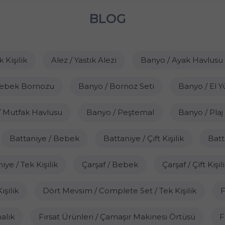
BLOG
k Kişilik
Alez / Yastık Alezi
Banyo / Ayak Havlusu
Bebek Bornozu
Banyo / Bornoz Seti
Banyo / El Y
/ Mutfak Havlusu
Banyo / Peştemal
Banyo / Plaj
Battaniye / Bebek
Battaniye / Çift Kişilik
Batt
iye / Tek Kişilik
Çarşaf / Bebek
Çarşaf / Çift Kişil
şilik
Dört Mevsim / Complete Set / Tek Kişilik
F
alık
Fırsat Ürünleri / Çamaşır Makinesi Örtüsü
F