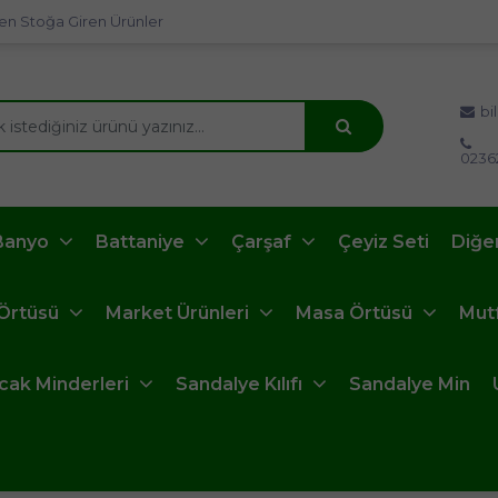
en Stoğa Giren Ürünler
bi
0236
Banyo
Battaniye
Çarşaf
Çeyiz Seti
Diğe
 Örtüsü
Market Ürünleri
Masa Örtüsü
Mut
ncak Minderleri
Sandalye Kılıfı
Sandalye Min