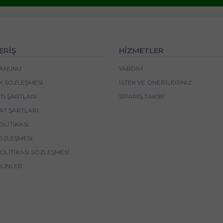
ERİŞ
HİZMETLER
 KANUNU
YARDIM
IK SÖZLEŞMESI
İSTEK VE ÖNERILERINIZ
I ŞARTLARI
SIPARIŞ TAKIBI
AT ŞARTLARI
OLITIKASI
ÖZLEŞMESI
POLITIKASI SÖZLEŞMESI
RÜNLER