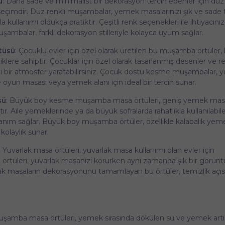
ü
: Daha sade ve minimalist bir dekorasyon tercih edenler için düz 
mdir. Düz renkli muşambalar, yemek masalarınızı şık ve sade 
kullanımı oldukça pratiktir. Çeşitli renk seçenekleri ile ihtiyacını
muşambalar, farklı dekorasyon stilleriyle kolayca uyum sağlar.
tüsü
: Çocuklu evler için özel olarak üretilen bu muşamba örtüler
klere sahiptir. Çocuklar için özel olarak tasarlanmış desenler ve re
 bir atmosfer yaratabilirsiniz. Çocuk dostu kesme muşambalar,
e oyun masası veya yemek alanı için ideal bir tercih sunar.
sü
: Büyük boy kesme muşamba masa örtüleri, geniş yemek masa
tır. Aile yemeklerinde ya da büyük sofralarda rahatlıkla kullanılabi
kullanım sağlar. Büyük boy muşamba örtüler, özellikle kalabalık ye
kolaylık sunar.
: Yuvarlak masa örtüleri, yuvarlak masa kullanımı olan evler için
üleri, yuvarlak masanızı korurken aynı zamanda şık bir görüntü
rlak masaların dekorasyonunu tamamlayan bu örtüler, temizlik açı
şamba masa örtüleri, yemek sırasında dökülen su ve yemek artıkl