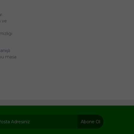
r.
a ve
mizliği
anışlı
 bu masa
Abone Ol