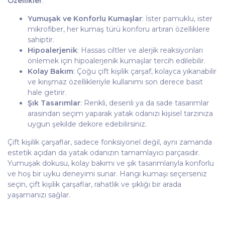
Özellikler
:
Yumuşak ve Konforlu Kumaşlar
: İster pamuklu, ister
mikrofiber, her kumaş türü konforu artıran özelliklere
sahiptir.
Hipoalerjenik
: Hassas ciltler ve alerjik reaksiyonları
önlemek için hipoalerjenik kumaşlar tercih edilebilir.
Kolay Bakım
: Çoğu çift kişilik çarşaf, kolayca yıkanabilir
ve kırışmaz özellikleriyle kullanımı son derece basit
hale getirir.
Şık Tasarımlar
: Renkli, desenli ya da sade tasarımlar
arasından seçim yaparak yatak odanızı kişisel tarzınıza
uygun şekilde dekore edebilirsiniz.
Çift kişilik çarşaflar, sadece fonksiyonel değil, aynı zamanda
estetik açıdan da yatak odanızın tamamlayıcı parçasıdır.
Yumuşak dokusu, kolay bakımı ve şık tasarımlarıyla konforlu
ve hoş bir uyku deneyimi sunar. Hangi kumaşı seçerseniz
seçin, çift kişilik çarşaflar, rahatlık ve şıklığı bir arada
yaşamanızı sağlar.