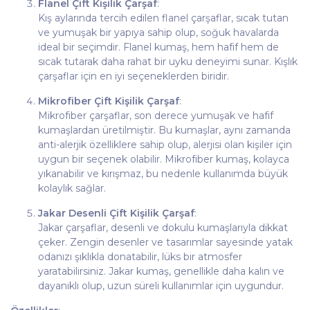
Flanel Çift Kişilik Çarşaf
:
Kış aylarında tercih edilen flanel çarşaflar, sıcak tutan
ve yumuşak bir yapıya sahip olup, soğuk havalarda
ideal bir seçimdir. Flanel kumaş, hem hafif hem de
sıcak tutarak daha rahat bir uyku deneyimi sunar. Kışlık
çarşaflar için en iyi seçeneklerden biridir.
Mikrofiber Çift Kişilik Çarşaf
:
Mikrofiber çarşaflar, son derece yumuşak ve hafif
kumaşlardan üretilmiştir. Bu kumaşlar, aynı zamanda
anti-alerjik özelliklere sahip olup, alerjisi olan kişiler için
uygun bir seçenek olabilir. Mikrofiber kumaş, kolayca
yıkanabilir ve kırışmaz, bu nedenle kullanımda büyük
kolaylık sağlar.
Jakar Desenli Çift Kişilik Çarşaf
:
Jakar çarşaflar, desenli ve dokulu kumaşlarıyla dikkat
çeker. Zengin desenler ve tasarımlar sayesinde yatak
odanızı şıklıkla donatabilir, lüks bir atmosfer
yaratabilirsiniz. Jakar kumaş, genellikle daha kalın ve
dayanıklı olup, uzun süreli kullanımlar için uygundur.