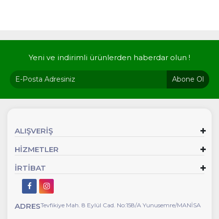
Yeni ve indirimli ürünlerden haberdar olun !
Abone Ol
ALIŞVERİŞ
HİZMETLER
İRTİBAT
ADRES
Tevfikiye Mah. 8 Eylül Cad. No:158/A Yunusemre/MANİSA