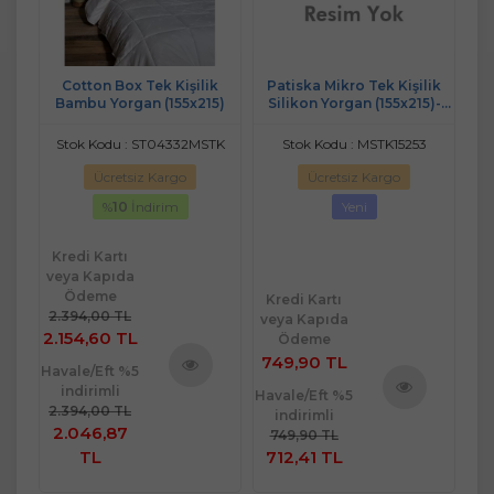
ek
Cotton Box Tek Kişilik
Patiska Mikro Tek Kişilik
Öz
ti
Bambu Yorgan (155x215)
Silikon Yorgan (155x215)-
Beyaz
Stok Kodu : ST04332MSTK
Stok Kodu : MSTK15253
Ücretsiz Kargo
Ücretsiz Kargo
%
10
İndirim
Yeni
Kredi Kartı
veya Kapıda
Ödeme
Kredi Kartı
Kr
2.394,00 TL
veya Kapıda
ve
2.154,60 TL
Ödeme
749,90 TL
2.
Havale/Eft %5
indirimli
Havale/Eft %5
Hav
Ürünü
ü
2.394,00 TL
indirimli
Ürünü
İncele
2.046,87
e
749,90 TL
2.
İncele
TL
712,41 TL
2.