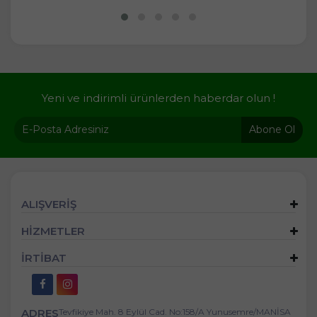
Yeni ve indirimli ürünlerden haberdar olun !
Abone Ol
ALIŞVERİŞ
HİZMETLER
İRTİBAT
ADRES
Tevfikiye Mah. 8 Eylül Cad. No:158/A Yunusemre/MANİSA