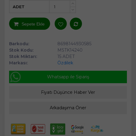
ADET
+
-
Sepete Ekle
Barkodu:
8698144930585
Stok Kodu:
MSTK14240
Stok Miktarı:
15 ADET
Markası:
Özdilek
Whatsapp ile Sipariş
Fiyatı Düşünce Haber Ver
Arkadaşıma Öner