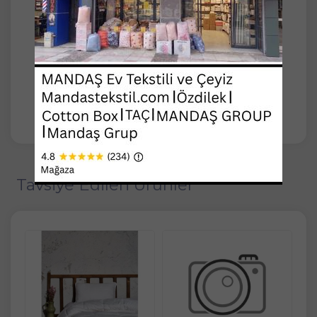
-Dolgu: Polyester Silikon Elyaf
-30 derecede makinede yıkanabilir.
-Orijinal çantasındadır.
-Santrifüjlü makinede kurutulabilir.
Tavsiye Edilen Ürünler