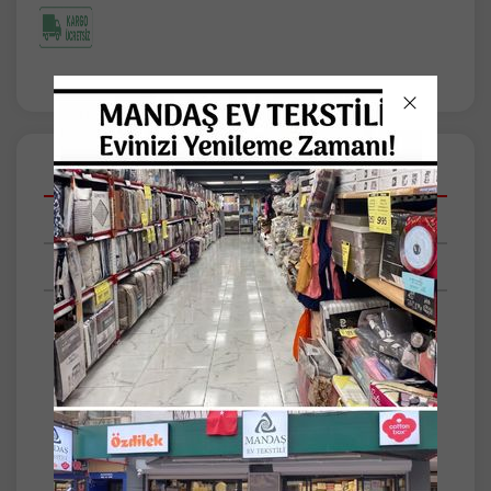
Açıklamalar
Taksit Seçenekleri
Tüm Yorumlar
-Özdilek Cottony Yorgan Seti
-Cottony Yorgan: 160x240cm
-Yastık Kılıfı: 50x70cm (1 Adet)
-Kumaş: Polyester