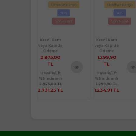
retsiz Kargo
Ücretsiz Kargo
Ücretsiz Kargo
Yeni
Yeni
Yeni
Son Fırsat
Son Fırsat
Son Fırsat
rtı
ıda
Kredi Kartı
Kredi Kartı
e
veya Kapıda
veya Kapıda
90
Ödeme
Ödeme
2.875,00
1.299,90
TL
TL
Eft
imli
Ürünü
Havale/Eft
Havale/Eft
Ürünü
Ürü
 TL
%5 indirimli
%5 indirimli
İncele
İncele
İnce
41
2.875,00 TL
1.299,90 TL
2.731,25 TL
1.234,91 TL