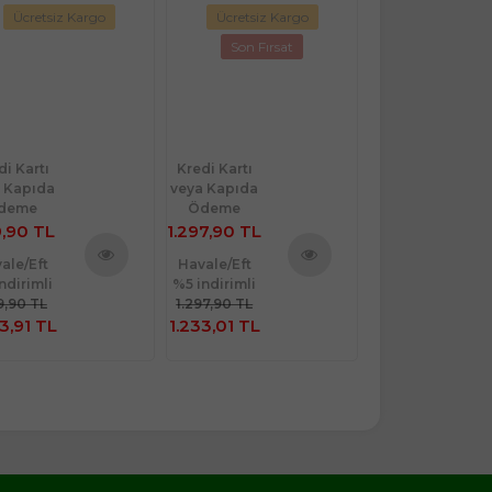
Ücretsiz Kargo
Ücretsiz Kargo
Ücretsiz Ka
Son Fırsat
Son Fırsa
di Kartı
Kredi Kartı
Kredi Kartı
 Kapıda
veya Kapıda
veya Kapıda
deme
Ödeme
Ödeme
9,90 TL
1.297,90 TL
1.149,00 TL
ale/Eft
Havale/Eft
Havale/Eft
ndirimli
%5 indirimli
%5 indirimli
Ürünü
Ürünü
19,90 TL
1.297,90 TL
1.149,00 TL
İncele
İncele
3,91 TL
1.233,01 TL
1.091,55 TL