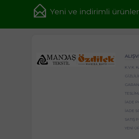
Yeni ve indirimli ürünle
ALIŞV
K.V.K.
GIZLIL
GARANT
TESLIM
İADE P
İADE S
SATIŞ 
YENI Ü