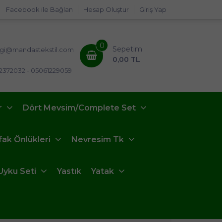
Facebook ile Bağlan
Hesap Oluştur
Giriş Yap
0
Sepetim
lgi@mandastekstil.com
0,00 TL
2372032 - 05061229059
r
Dört Mevsim/Complete Set
fak Önlükleri
Nevresim Tk
Uyku Seti
Yastık
Yatak