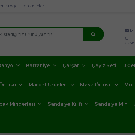
en Stoğa Giren Ürünler
bi
0236
Banyo
Battaniye
Çarşaf
Çeyiz Seti
Diğe
 Örtüsü
Market Ürünleri
Masa Örtüsü
Mut
ncak Minderleri
Sandalye Kılıfı
Sandalye Min