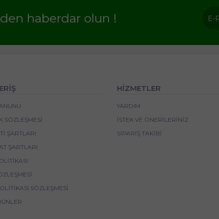
rden haberdar olun !
ERİŞ
HİZMETLER
 KANUNU
YARDIM
IK SÖZLEŞMESI
İSTEK VE ÖNERILERINIZ
I ŞARTLARI
SIPARIŞ TAKIBI
AT ŞARTLARI
OLITIKASI
ÖZLEŞMESI
POLITIKASI SÖZLEŞMESI
RÜNLER