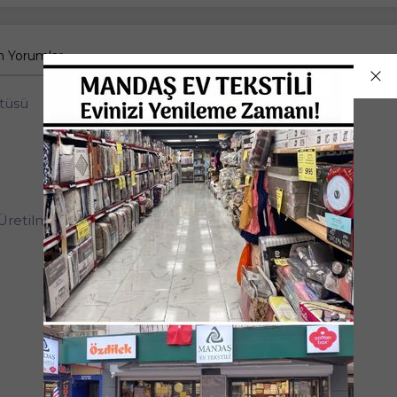
 Yorumlar
rtüsü
etilmiştir.