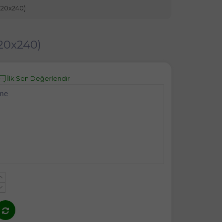
(220x240)
220x240)
İlk Sen Değerlendir
eme
+
-