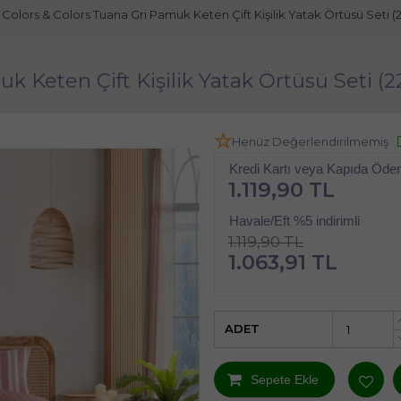
Colors & Colors Tuana Gri Pamuk Keten Çift Kişilik Yatak Örtüsü Seti 
k Keten Çift Kişilik Yatak Örtüsü Seti (
Henüz Değerlendirilmemiş
Kredi Kartı veya Kapıda Öd
1.119,90 TL
Havale/Eft %5 indirimli
1.119,90 TL
1.063,91 TL
ADET
Sepete Ekle