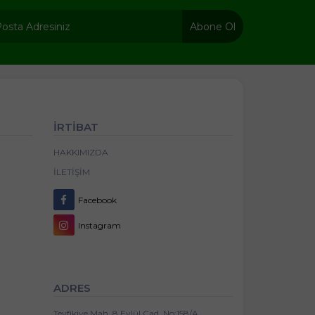
Abone Ol
İRTİBAT
HAKKIMIZDA
İLETIŞIM
Facebook
Instagram
ADRES
Tevfikiye Mah. 8 Eylül Cad. No:158/A