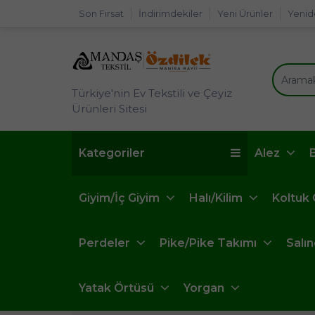
Son Fırsat
İndirimdekiler
Yeni Ürünler
Yenid
Türkiye'nin Ev Tekstili ve Çeyiz
Ürünleri Sitesi
Kategoriler
Alez
Giyim/İç Giyim
Halı/Kilim
Koltuk
Perdeler
Pike/Pike Takımı
Salı
Yatak Örtüsü
Yorgan