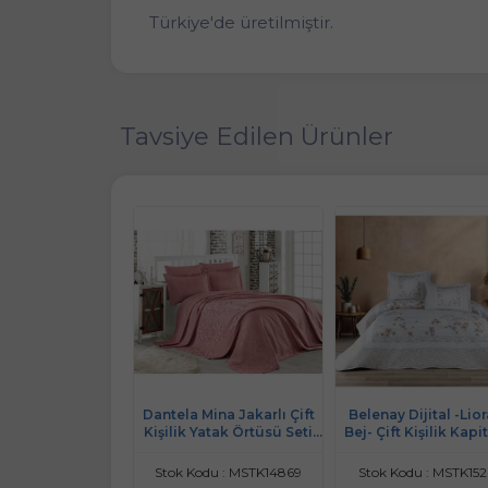
Türkiye'de üretilmiştir.
Tavsiye Edilen Ürünler
 Nakışlı -Square
Dantela Mina Jakarlı Çift
Belenay Dijital -Lior
 Çift Kişilik Yatak
Kişilik Yatak Örtüsü Seti
Bej- Çift Kişilik Kap
sü (240x250)
(250x260)-Gül Kurusu
Yatak Örtüsü (240x
odu : MSTK14655
Stok Kodu : MSTK14869
Stok Kodu : MSTK152