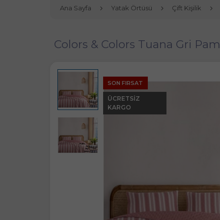
Ana Sayfa
Yatak Örtüsü
Çift Kişilik
Colors & Colors Tuana Gri Pamu
SON FIRSAT
ÜCRETSIZ
KARGO