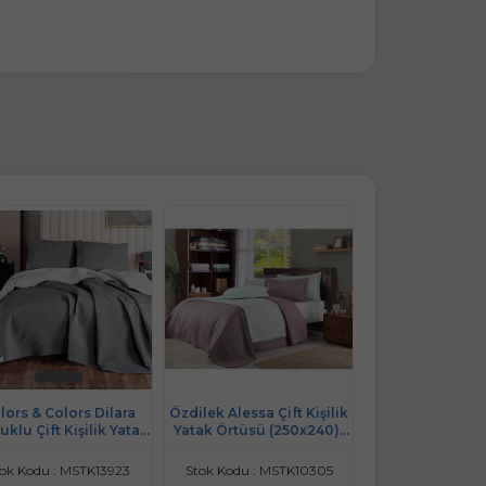
lors & Colors Dilara
Özdilek Alessa Çift Kişilik
Colors & Colors 
klu Çift Kişilik Yatak
Yatak Örtüsü (250x240)-
Pamuk Keten Çif
üsü Seti (220x240)-
Gri
Yatak Örtüsü
A.Gri K.Gri
(220x24
ok Kodu : MSTK13923
Stok Kodu : MSTK10305
Stok Kodu : MS