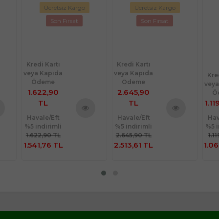
Ücretsiz Kargo
Ücretsiz Kargo
Son Fırsat
Son Fırsat
Kredi Kartı
Kredi Kartı
veya Kapıda
veya Kapıda
Kre
Ödeme
Ödeme
veya
1.622,90
2.645,90
Ö
TL
TL
1.11
Havale/Eft
Havale/Eft
Hav
nü
Ürünü
Ürünü
%5 indirimli
%5 indirimli
%5 i
le
İncele
İncele
1.622,90 TL
2.645,90 TL
1.1
1.541,76 TL
2.513,61 TL
1.06