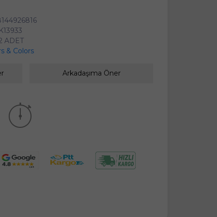
144926816
K13933
2 ADET
rs & Colors
er
Arkadaşıma Öner