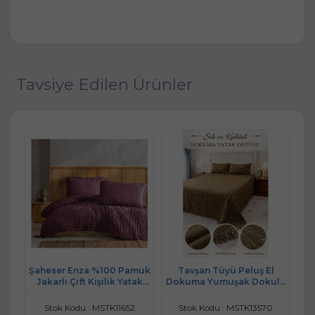
Tavsiye Edilen Ürünler
şlı
Şaheser Enza %100 Pamuk
Tavşan Tüyü Peluş El
Bel
ıne
Jakarlı Çift Kişilik Yatak
Dokuma Yumuşak Dokulu
Çi
Örtüsü Seti-Mürdüm
Çift Kişilik Yatak Örtüsü
(280x260)-yeşil
Stok Kodu : MSTK11652
Stok Kodu : MSTK13570