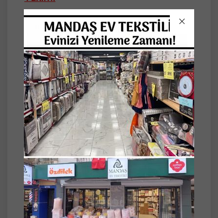
Pike: 240x260cm
Çarşaf: 240x260cm
Yastık Kılıfı: 50x70cm (2 Adet)
Güpürlü Yastık Kılıfı: 50x70cm (2 Adet)
Kalite: Pamuklu
Makinede 30 derecede yıkanabilir.
Türkiye'de üretilmiştir.