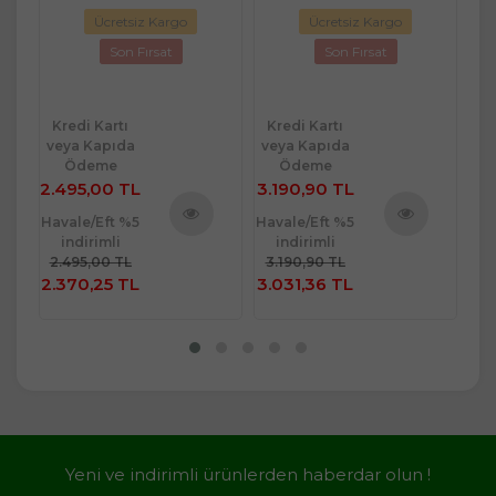
Ücretsiz Kargo
Ücretsiz Kargo
Son Fırsat
Son Fırsat
Kredi Kartı
Kredi Kartı
Kr
veya Kapıda
veya Kapıda
ve
Ödeme
Ödeme
2.495,00 TL
3.190,90 TL
1.
Havale/Eft %5
Havale/Eft %5
Hav
indirimli
indirimli
ü
Ürünü
Ürünü
2.495,00 TL
3.190,90 TL
1.
e
İncele
İncele
2.370,25 TL
3.031,36 TL
1.
Yeni ve indirimli ürünlerden haberdar olun !