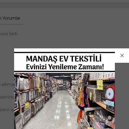
 Yorumlar
tüsü Seti
a akma problemi yaşanmaz.
islerinden birinde boyanmıştır.
ürevi iplik bulunmamaktadır.