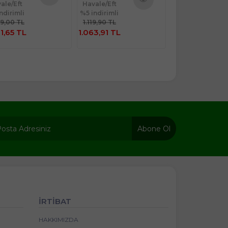
ale/Eft
Havale/Eft
Havale/Eft
Ürünü
ndirimli
%5 indirimli
%5 indirimli
Ürünü
İncele
99,00 TL
1.119,90 TL
1.199,90 TL
İncele
1,65 TL
1.063,91 TL
1.139,91 TL
Abone Ol
İRTİBAT
HAKKIMIZDA