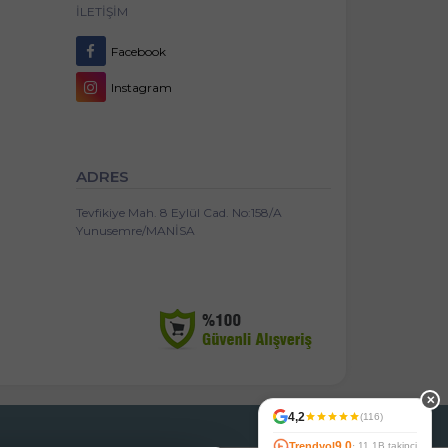
İLETIŞIM
Facebook
Instagram
ADRES
Tevfikiye Mah. 8 Eylül Cad. No:158/A
Yunusemre/MANİSA
✕
4,2
(116)
9.0
Trendyol
· 11,1B takipçi