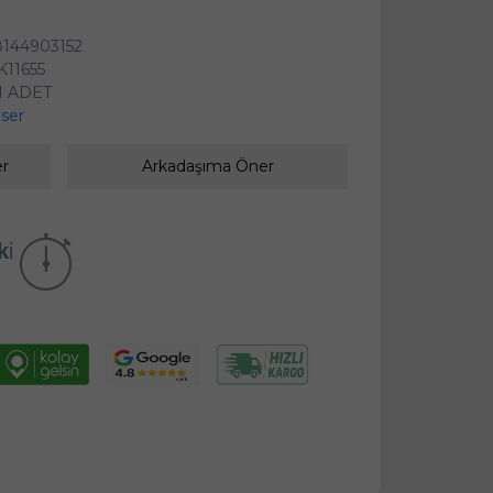
144903152
11655
1 ADET
ser
er
Arkadaşıma Öner
kika