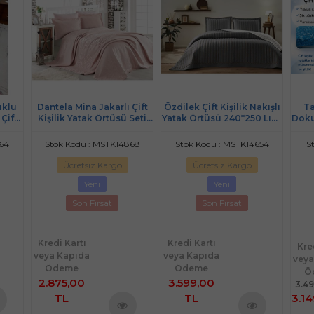
uklu
Dantela Mina Jakarlı Çift
Özdilek Çift Kişilik Nakışlı
Ta
 Çift
Kişilik Yatak Örtüsü Seti
Yatak Örtüsü 240*250 Lıne
Dok
sü
(260x260)-Pudra
Antrasit
Çif
564
Stok Kodu : MSTK14868
Stok Kodu : MSTK14654
S
Ücretsiz Kargo
Ücretsiz Kargo
Yeni
Yeni
Son Fırsat
Son Fırsat
Kredi Kartı
Kredi Kartı
Kre
veya Kapıda
veya Kapıda
veya
Ödeme
Ödeme
Ö
2.875,00
3.599,00
3.4
TL
TL
3.14