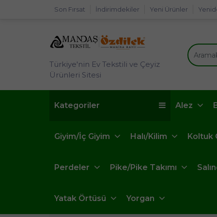
Son Fırsat
İndirimdekiler
Yeni Ürünler
Yenid
Türkiye'nin Ev Tekstili ve Çeyiz
Ürünleri Sitesi
Kategoriler
Alez
Giyim/İç Giyim
Halı/Kilim
Koltuk
Perdeler
Pike/Pike Takımı
Salı
Yatak Örtüsü
Yorgan