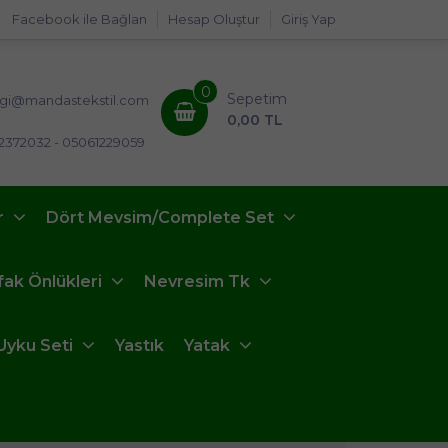
Facebook ile Bağlan
Hesap Oluştur
Giriş Yap
0
Sepetim
lgi@mandastekstil.com
0,00 TL
2372032 - 05061229059
r
Dört Mevsim/Complete Set
fak Önlükleri
Nevresim Tk
Uyku Seti
Yastık
Yatak