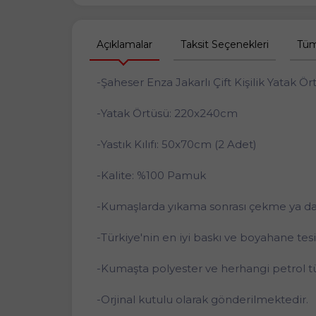
Açıklamalar
Taksit Seçenekleri
Tüm
-Şaheser Enza Jakarlı Çift Kişilik Yatak Ör
-Yatak Örtüsü: 220x240cm
-Yastık Kılıfı: 50x70cm (2 Adet)
-Kalite: %100 Pamuk
-Kumaşlarda yıkama sonrası çekme ya d
-Türkiye'nin en iyi baskı ve boyahane tes
-Kumaşta polyester ve herhangi petrol t
-Orjinal kutulu olarak gönderilmektedir.