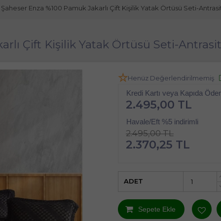
Şaheser Enza %100 Pamuk Jakarlı Çift Kişilik Yatak Örtüsü Seti-Antrasi
ı Çift Kişilik Yatak Örtüsü Seti-Antrasi
Henüz Değerlendirilmemiş
Kredi Kartı veya Kapıda Öd
2.495,00 TL
Havale/Eft %5 indirimli
2.495,00 TL
2.370,25 TL
ADET
Sepete Ekle