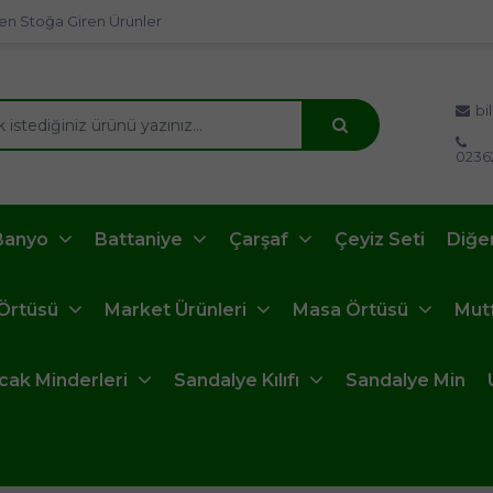
en Stoğa Giren Ürünler
bi
0236
Banyo
Battaniye
Çarşaf
Çeyiz Seti
Diğe
 Örtüsü
Market Ürünleri
Masa Örtüsü
Mut
ncak Minderleri
Sandalye Kılıfı
Sandalye Min