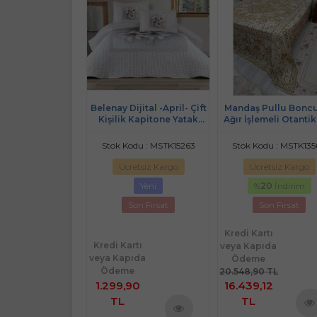
 Armada Jakarlı
Belenay Dijital -April- Çift
Mandaş Pullu Bonc
ilik Yatak Örtüsü
Kişilik Kapitone Yatak
Ağır İşlemeli Otantik
(250x260)-Bej
Örtüsü (240x260)
Kişilik Yatak Örtü
(240x270)-Gold
odu : MSTK13867
Stok Kodu : MSTK15263
Stok Kodu : MSTK13
retsiz Kargo
Ücretsiz Kargo
Ücretsiz Kargo
Son Fırsat
Yeni
%
20
İndirim
Son Fırsat
Son Fırsat
rtı
Kredi Kartı
ıda
Kredi Kartı
veya Kapıda
e
veya Kapıda
Ödeme
00
Ödeme
20.548,90 TL
1.299,90
16.439,12
TL
TL
Eft