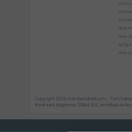
GIZLIL
GARANT
TESLIM
İADE P
İADE S
SATIŞ 
YENI Ü
Copyright 2026 mandastekstil.com - Tüm hakları 
Kredi kartı bilgileriniz 256bit SSL sertifikası ile 