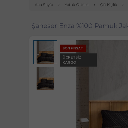
Ana Sayfa
Yatak Örtüsü
Çift Kişilik
Şaheser Enza %100 Pamuk Jakarl
SON FIRSAT
ÜCRETSIZ
KARGO