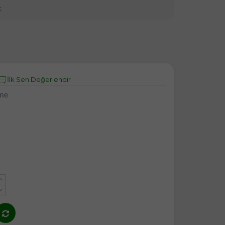
t
t
İlk Sen Değerlendir
eme
+
-