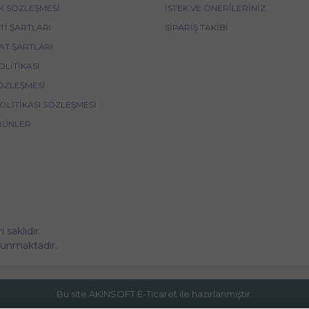
IK SÖZLEŞMESI
İSTEK VE ÖNERILERINIZ
I ŞARTLARI
SIPARIŞ TAKIBI
AT ŞARTLARI
OLITIKASI
ÖZLEŞMESI
POLITIKASI SÖZLEŞMESI
RÜNLER
saklıdır.
korunmaktadır.
Bu site AKINSOFT E-Ticaret ile hazırlanmıştır.