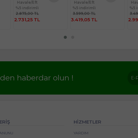
Havale/Eft
Havale/Eft
Hav
nü
Ürünü
Ürünü
%5 indirimli
%5 indirimli
%5 i
le
İncele
İncele
2.875,00 TL
3.599,00 TL
3.4
2.731,25 TL
3.419,05 TL
2.99
rden haberdar olun !
ERİŞ
HİZMETLER
 KANUNU
YARDIM