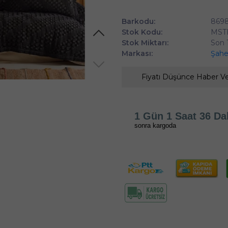
Barkodu:
8698
Stok Kodu:
MSTK
Stok Miktarı:
Son 
Markası:
Şahe
Fiyatı Düşünce Haber V
1 Gün 1 Saat 36 Da
sonra kargoda