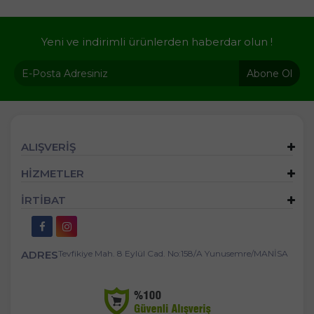
Yeni ve indirimli ürünlerden haberdar olun !
Abone Ol
ALIŞVERİŞ
HİZMETLER
İRTİBAT
ADRES
Tevfikiye Mah. 8 Eylül Cad. No:158/A Yunusemre/MANİSA