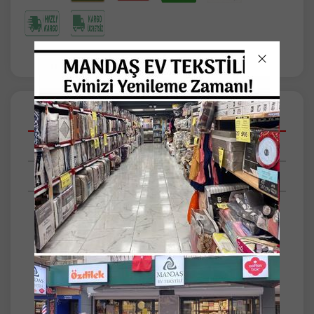
Açıklamalar
Taksit Seçenekleri
Tüm Yorumlar
Yastık : 50x70 cm
Ağırlık 900gr
Dış Kumaş %30 Bambu %70 Pamuk
İç Dolgu %30 Bambu %70 Polyester