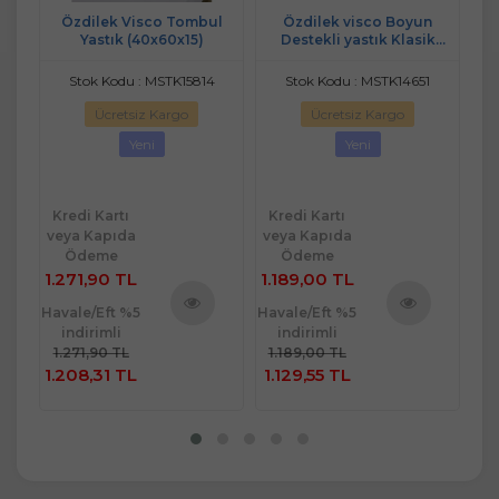
00
Özdilek Visco Tombul
Özdilek visco Boyun
12 
n
Yastık (40x60x15)
Destekli yastık Klasik
Yas
)
40*60*11
Stok Kodu : MSTK15814
Stok Kodu : MSTK14651
Ücretsiz Kargo
Ücretsiz Kargo
go
Yeni
Yeni
Kredi Kartı
Kredi Kartı
Kr
veya Kapıda
veya Kapıda
ve
Ödeme
Ödeme
1.271,90 TL
1.189,00 TL
72
Havale/Eft %5
Havale/Eft %5
Hav
indirimli
indirimli
ü
Ürünü
Ürünü
1.271,90 TL
1.189,00 TL
7
e
İncele
İncele
1.208,31 TL
1.129,55 TL
68