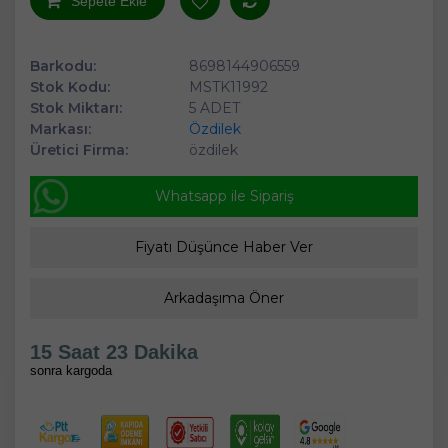
Sepete Ekle
Barkodu:
8698144906559
Stok Kodu:
MSTK11992
Stok Miktarı:
5 ADET
Markası:
Özdilek
Üretici Firma:
özdilek
Whatsapp ile Sipariş
Fiyatı Düşünce Haber Ver
Arkadaşıma Öner
15 Saat 23 Dakika
sonra kargoda