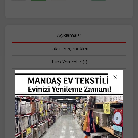
Açıklamalar
Taksit Seçenekleri
Tüm Yorumlar (1)
PAMUKLU, EŞ YASTIĞI...
DAHA SAĞLIKLI UYUMAYA YARDIMCI OLUR...
BİR YASTIKTA KOCAMAK İSTEYENLERE...
Ölçü: 50x130cm -+5
Dış Kumaş: Pamuklu Astar