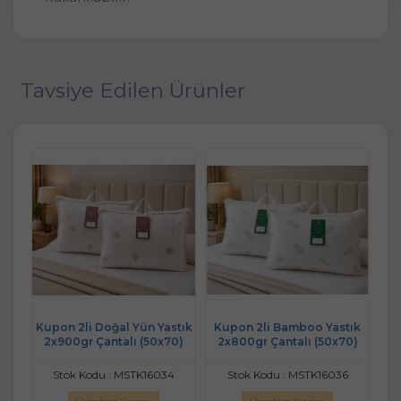
Tavsiye Edilen Ürünler
olgu
Kupon 2li Doğal Yün Yastık
Kupon 2li Bamboo Yastık
2
lu
2x900gr Çantalı (50x70)
2x800gr Çantalı (50x70)
MUK
Stok Kodu : MSTK16034
Stok Kodu : MSTK16036