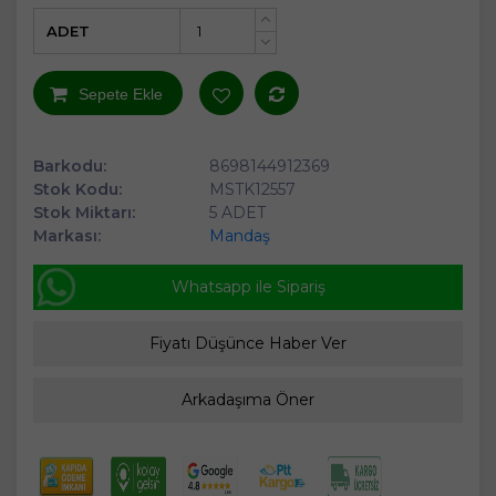
ADET
+
-
Sepete Ekle
Barkodu:
8698144912369
Stok Kodu:
MSTK12557
Stok Miktarı:
5 ADET
Markası:
Mandaş
Whatsapp ile Sipariş
Fiyatı Düşünce Haber Ver
Arkadaşıma Öner