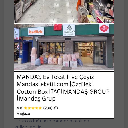
Ağırlık: 3000gr -+
Ürünü rahat kullanabilmeniz için 1 adet yastık
kılıfı da gönderilecektir. Yastık kılıfları stok
durumuna göre karışık renklerde
gönderilecektir.
Yastık Kılıfı: %100 Pamuk Ranforce
Silikon yastıklar gibi terletme yapmaz.
Daha sağlıklı uyumanıza yardımcı olur.
Uyku konforu yüksektir.
*Görseller tanıtım amaçlıdır. Size ilanda
belirtilen ölçüdeki yastık gönderilecektir.
Uzun olduğu için minder olarak da
kullanılabilir.