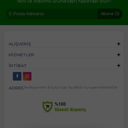
Yeni ve indirimli ürünlerden haberdar olun !
Abone Ol
ALIŞVERİŞ
HİZMETLER
İRTİBAT
ADRES
Tevfikiye Mah. 8 Eylül Cad. No:158/A Yunusemre/MANİSA