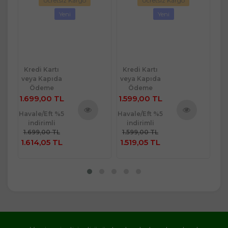
Ücretsiz Kargo
Ücretsiz Kargo
2
Yeni
Yeni
Kredi Kartı
Kredi Kartı
Kr
veya Kapıda
veya Kapıda
ve
Ödeme
Ödeme
1.699,00 TL
1.599,00 TL
29
Havale/Eft %5
Havale/Eft %5
Hav
indirimli
indirimli
ü
Ürünü
Ürünü
1.699,00 TL
1.599,00 TL
2
e
İncele
İncele
1.614,05 TL
1.519,05 TL
2