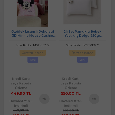
ün
Özdilek Lisanslı Dekoratif
2li Set Pamuklu Bebek
Man
-3D Minnie Mouse Cushio-
Yastık İç Dolgu 250gr
Kırlent Yastığı (38x30)
Pamuk Dolgulu (35x45)
0
Stok Kodu : MSTK15772
Stok Kodu : MSTK15717
Ücretsiz Kargo
Ücretsiz Kargo
Yeni
Yeni
2
Kredi Kartı
Kredi Kartı
Kr
veya Kapıda
veya Kapıda
ve
Ödeme
Ödeme
449,90 TL
550,00 TL
7
Havale/Eft %5
Havale/Eft %5
Hav
indirimli
indirimli
ü
Ürünü
Ürünü
449,90 TL
550,00 TL
e
İncele
İncele