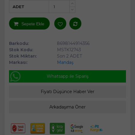
ADET
+
-
Sepete Ekle
Barkodu:
8698144914356
Stok Kodu:
MSTK12743
Stok Miktarı:
Son 2 ADET
Markası:
Mandaş
Whatsapp ile Sipariş
Fiyatı Düşünce Haber Ver
Arkadaşıma Öner