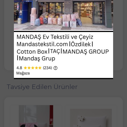
• Ürün %80 Pamuk %20 Polyester oranına
sahiptir.
• Ürünlerin tamamı fermuarlıdır.
• Kendi yastığınızı kendiniz yapın.
• Yününüzü, pamuğunuzu, boncuk silikon ve
elyaflarınızı doldurabileceğiniz yastık kılıfları.
Tavsiye Edilen Ürünler