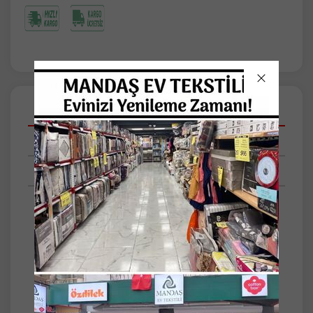
Açıklamalar
Taksit Seçenekleri
Tüm Yorumlar
• 100 Adet Pamuklu Yastık Astarı, Yastık Şiltesi
(Fermuarlı)
• Ebat: Standart 50x70cm
• Ürün 21 atkı 57 tel Ranforce kumaş
kullanılarak imal edilmiştir.