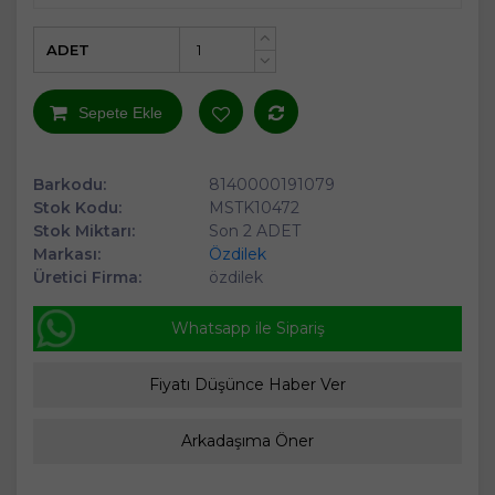
ADET
+
-
Sepete Ekle
Barkodu:
8140000191079
Stok Kodu:
MSTK10472
Stok Miktarı:
Son 2 ADET
Markası:
Özdilek
Üretici Firma:
özdilek
Whatsapp ile Sipariş
Fiyatı Düşünce Haber Ver
Arkadaşıma Öner