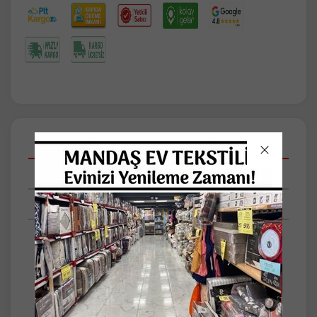
Açıklamalar
Taksit Seçenekleri
Tüm Yorumlar
ÖZDİLEK KALİTESİ, %100 PAMUK
RANFORCE...
Özdilek Ranforce Tek Kişilik Uyku Seti