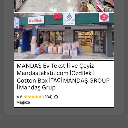
Yorgan: 155x215cm (1 Adet)
Yorgan Koruması: 160x260cm (1 Adet)
Çarşaf: 180x260cm (1 Adet)
Yastık Kılıfı: 50x70cm (2 Adet)
Ebat: Tek Kişilik
Kumaş: %100 Pamuk
Dolgu: Silikon Elyaf
Makinede yıkanabilir.
Ürünlerimiz garantilidir.