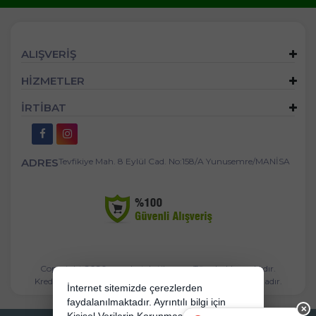
ALIŞVERİŞ
HİZMETLER
İRTİBAT
ADRES
Tevfikiye Mah. 8 Eylül Cad. No:158/A Yunusemre/MANİSA
Copyright 2026 mandastekstil.com - Tüm hakları saklıdır.
Kredi kartı bilgileriniz 256bit SSL sertifikası ile korunmaktadır.
İnternet sitemizde çerezlerden
faydalanılmaktadır. Ayrıntılı bilgi için
✕