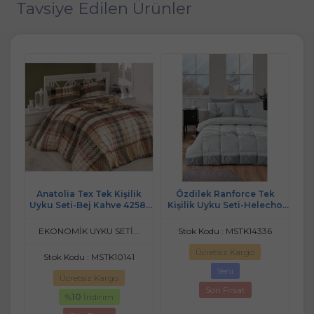
Tavsiye Edilen Ürünler
lı
Anatolia Tex Tek Kişilik
Özdilek Ranforce Tek
cuk
Uyku Seti-Bej Kahve 4258-
Kişilik Uyku Seti-Helecho
(Ça
er
01
Gri Yeni
Ya
EKONOMİK UYKU SETİ...
Stok Kodu : MSTK14336
Ücretsiz Kargo
Stok Kodu : MSTK10141
Yeni
Ücretsiz Kargo
Son Fırsat
%
10
İndirim