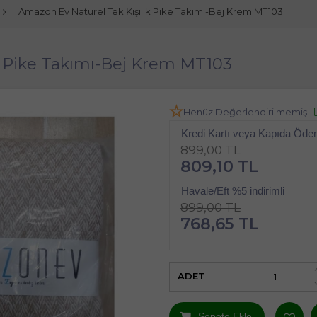
Amazon Ev Naturel Tek Kişilik Pike Takımı-Bej Krem MT103
k Pike Takımı-Bej Krem MT103
Henüz Değerlendirilmemiş
Kredi Kartı veya Kapıda Öd
899,00 TL
809,10 TL
Havale/Eft %5 indirimli
899,00 TL
768,65 TL
ADET
Sepete Ekle