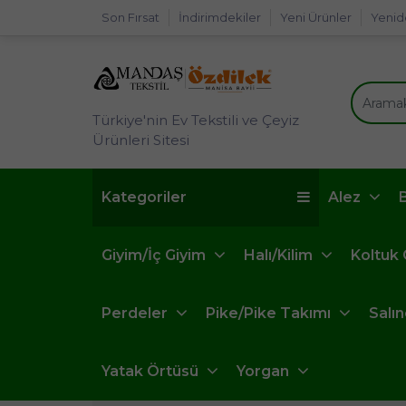
Son Fırsat
İndirimdekiler
Yeni Ürünler
Yenid
Türkiye'nin Ev Tekstili ve Çeyiz
Ürünleri Sitesi
Kategoriler
Alez
Giyim/İç Giyim
Halı/Kilim
Koltuk
Perdeler
Pike/Pike Takımı
Salı
Yatak Örtüsü
Yorgan