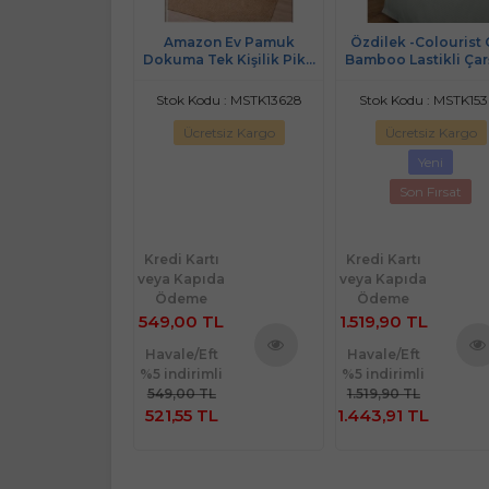
k Rf -Colourist
Amazon Ev Pamuk
Özdilek -Colourist 
- Lastikli Çarşaflı
Dokuma Tek Kişilik Pike
Bamboo Lastikli Çarş
ilik Pike Takımı
160*240 Cm Mor A8
Tek Kişilik Pike Ta
odu : MSTK15439
Stok Kodu : MSTK13628
Stok Kodu : MSTK153
retsiz Kargo
Ücretsiz Kargo
Ücretsiz Kargo
Yeni
Yeni
Son Fırsat
rtı
ıda
Kredi Kartı
Kredi Kartı
e
veya Kapıda
veya Kapıda
90
Ödeme
Ödeme
549,00 TL
1.519,90 TL
Eft
Havale/Eft
Havale/Eft
Ürünü
imli
%5 indirimli
%5 indirimli
Ürünü
Ürü
İncele
 TL
549,00 TL
1.519,90 TL
İncele
İnce
 TL
521,55 TL
1.443,91 TL