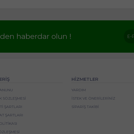
rden haberdar olun !
ERİŞ
HİZMETLER
 KANUNU
YARDIM
IK SÖZLEŞMESI
İSTEK VE ÖNERILERINIZ
I ŞARTLARI
SIPARIŞ TAKIBI
AT ŞARTLARI
OLITIKASI
ÖZLEŞMESI