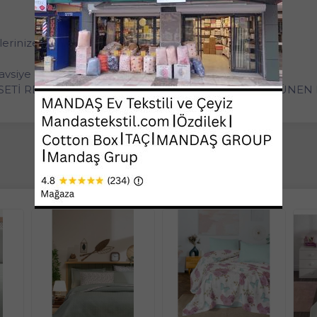
lerinize de hediye edebilirsiniz.
siye edilir.
 SETİ RENK OLARAK FARKLILIK GÖSTEREBİLİR GÖRÜNEN