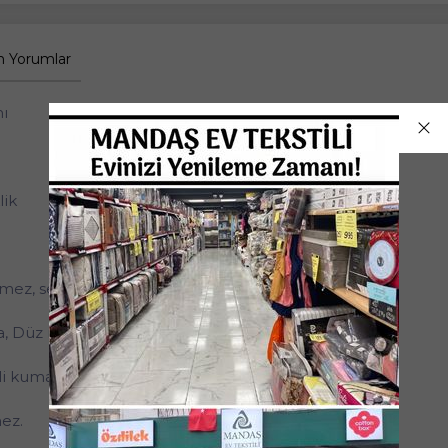
 Yorumlar
mı
lik
tmez, serin tutar. (Rejenere iplikten dokunmuştur.)
a, Düz renk, ~%80 Pamuk %20 Polyester
i kumaşlar gibi terletmez.
mez.