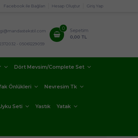
Facebook ile Bağlan
Hesap Oluştur
Giriş Yap
0
Sepetim
lgi@mandastekstil.com
0,00 TL
2372032 - 05061229059
r
Dört Mevsim/Complete Set
fak Önlükleri
Nevresim Tk
Uyku Seti
Yastık
Yatak