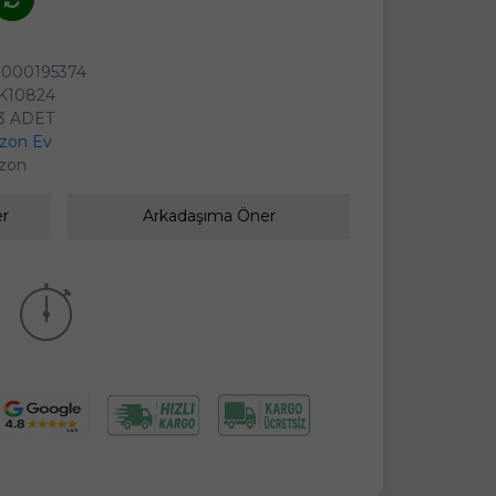
0000195374
K10824
3 ADET
zon Ev
zon
er
Arkadaşıma Öner