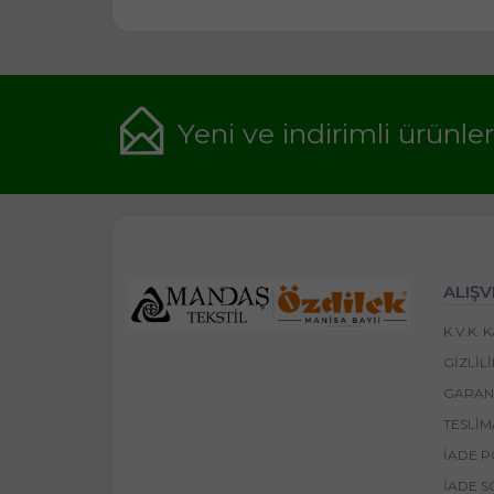
Yeni ve indirimli ürünle
ALIŞV
K.V.K.
GIZLIL
GARANT
TESLIM
İADE P
İADE S