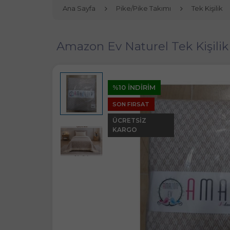
Ana Sayfa
Pike/Pike Takımı
Tek Kişilik
Amazon Ev Naturel Tek Kişili
%10 İNDİRİM
SON FIRSAT
ÜCRETSIZ
KARGO