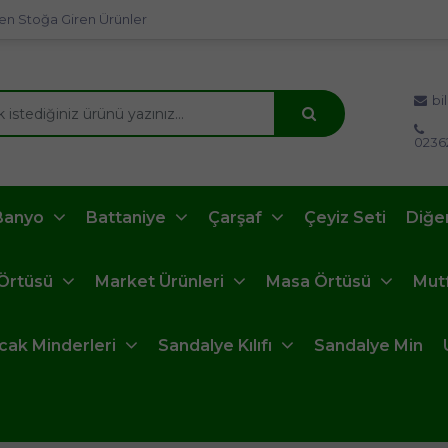
en Stoğa Giren Ürünler
bi
0236
Banyo
Battaniye
Çarşaf
Çeyiz Seti
Diğe
 Örtüsü
Market Ürünleri
Masa Örtüsü
Mut
ncak Minderleri
Sandalye Kılıfı
Sandalye Min