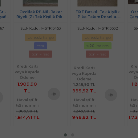
Gri-
Özdilek Rf -Nil- Jakar
FİXE Baskılı Tek Kişilik
Özd
aflı
Biyeli (Z) Tek Kişilik Pike
Pike Takım Rosella-
Çarş
kımı
Takımı (2 Yastık Kılıflı)
Pembe
Pik
67
Stok Kodu : MSTK15453
Stok Kodu : MSTK13532
St
Ücretsiz Kargo
Ücretsiz Kargo
Yeni
%
20
İndirim
Son Fırsat
Son Fırsat
Kredi Kartı
Kre
Kredi Kartı
veya Kapıda
veya
veya Kapıda
Ödeme
Ö
Ödeme
1.909,90
1.
1.249,90 TL
TL
999,92 TL
Havale/Eft
Havale/Eft
Hav
Ürünü
Ürünü
%5 indirimli
%5 indirimli
%5 i
nü
İncele
İncele
1.909,90 TL
1.249,90 TL
1.8
le
1.814,41 TL
949,92 TL
1.73