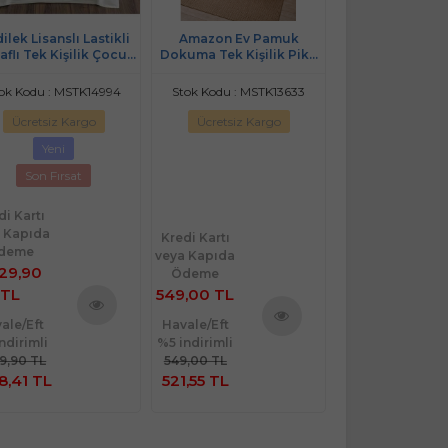
ilek Lisanslı Lastikli
Amazon Ev Pamuk
Amazon Ev 
aflı Tek Kişilik Çocuk
Dokuma Tek Kişilik Pike
Dokuma Tek Kişi
e Takımı-Frozen Love
160*240 Cm Damaks
160*240 Cm topta
Krem
Kahve A13
renk 10 ade
ok Kodu : MSTK14994
Stok Kodu : MSTK13633
Stok Kodu : MS
Ücretsiz Kargo
Ücretsiz Kargo
Ücretsiz Ka
Yeni
Son Fırsat
Kredi Kartı
veya Kapıda
di Kartı
Ödeme
 Kapıda
Kredi Kartı
4.200,00
deme
veya Kapıda
829,90
TL
Ödeme
TL
549,00 TL
Havale/Eft
%5 indirimli
ale/Eft
Havale/Eft
Ürünü
4.200,00 TL
ndirimli
%5 indirimli
Ürünü
İncele
3.990,00
29,90 TL
549,00 TL
İncele
8,41 TL
521,55 TL
TL