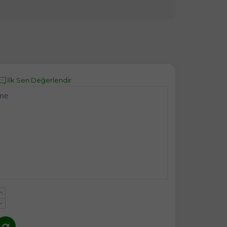
İlk Sen Değerlendir
eme
+
-