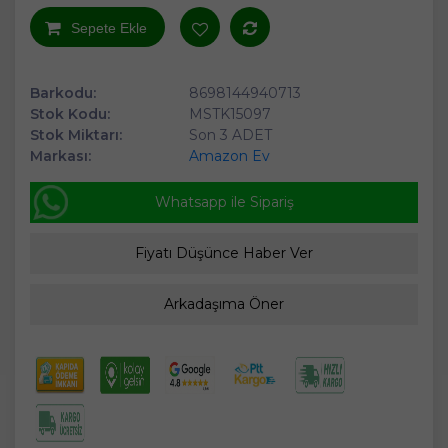
Sepete Ekle
Barkodu:
8698144940713
Stok Kodu:
MSTK15097
Stok Miktarı:
Son 3 ADET
Markası:
Amazon Ev
Whatsapp ile Sipariş
Fiyatı Düşünce Haber Ver
Arkadaşıma Öner