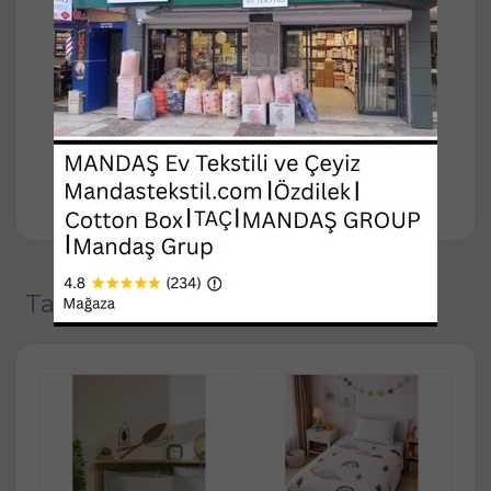
Hava geçirgen yapısı sayesinde terlemeyi
önler ve tüm mevsimlerde konforlu bir uyku
ortamı yaratır
Kolay bakım avantajı sunan yıkama talimatları
ile pratik kullanım imkanı sağlar
böylece pike bakımını kolayca yapabilirsiniz
Çeşitli renk seçenekleriyle kişisel zevkinize
uygun bir seçim yapma özgürlüğü sunar
Tavsiye Edilen Ürünler