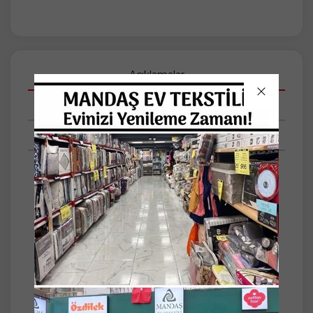
Açıklamalar
Taksit Seçenekleri
Tüm Yorumlar
TEK KİŞİLİK PAMUK DOKUMA BASKI DESEN
AMAZON PİKE
ÖLÇÜ 160*220 CM 1 ADET
%100 pamuklu kumaşı ile cildinize nazik
dokunuşlar sunar ve doğal bir uyku deneyimi
sağlar
baskı deseniyle modern ve şık bir görünüm
kazandırırken, yatak odanızın dekorasyonuna
estetik bir katkıda bulunur