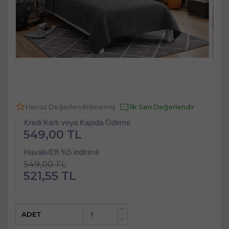
Henüz Değerlendirilmemiş
İlk Sen Değerlendir
Kredi Kartı veya Kapıda Ödeme
549,00 TL
Havale/Eft %5 indirimli
549,00 TL
521,55 TL
ADET
+
-