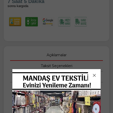
7 Saat 5 Dakika
sonra kargoda
Açıklamalar
Taksit Seçenekleri
Tüm Yorumlar
Amazon Ev Naturel Çift Kişilik Pike Takımı
Pike: 200x230cm
Lastikli Çarşaf: 160x200cm +25cm Yükseklik