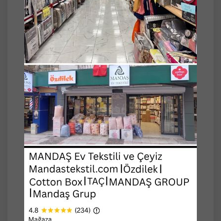
Yastık Kılıfı: 50x70cm (2 Adet)
Pike Kalite: Pamuklu iplik, yakmaz, terletmez,
serin tutar. (Rejenere iplikten dokunmuştur.)
Çarşaf Seti Kalite: Normal kumaş dokuma,
Düz renk, ~%80 Pamuk %20 Polyester
Yüksek pamuk oranı sayesinde polyesterli
kumaşlar gibi terletmez.
Özel yumuşak tuşeli pike. Cildi tahriş etmez.
Odanızın havasını değiştirecek.
Naturel pike takımlarını dilerseniz
sevdiklerinize de hediye edebilirsiniz.
Max. 30 derecede makinede yıkanması