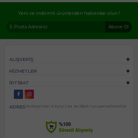
Yeni ve indirimli ürünlerden haberdar olun !
Abone Ol
ALIŞVERİŞ
HİZMETLER
İRTİBAT
ADRES
Tevfikiye Mah. 8 Eylül Cad. No:158/A Yunusemre/MANİSA