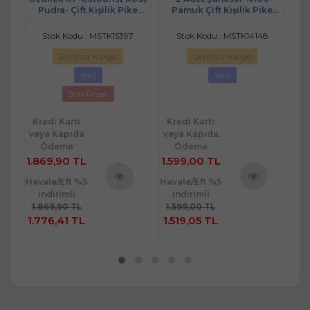
ik
Pudra- Çift Kişilik Pike
Pamuk Çift Kişilik Pike
Ki
e)-
Takımı
240x220 (Tek Pike)-Pudra
Stok Kodu : MSTK15397
Stok Kodu : MSTK14148
Ücretsiz Kargo
Ücretsiz Kargo
Yeni
Yeni
Son Fırsat
Kredi Kartı
Kredi Kartı
Kr
veya Kapıda
veya Kapıda
ve
Ödeme
Ödeme
1.869,90 TL
1.599,00 TL
79
Havale/Eft %5
Havale/Eft %5
Hav
indirimli
indirimli
ü
Ürünü
Ürünü
1.869,90 TL
1.599,00 TL
7
e
İncele
İncele
1.776,41 TL
1.519,05 TL
7