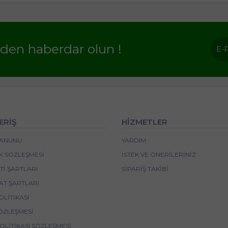
rden haberdar olun !
ERİŞ
HİZMETLER
 KANUNU
YARDIM
IK SÖZLEŞMESI
İSTEK VE ÖNERILERINIZ
I ŞARTLARI
SIPARIŞ TAKIBI
AT ŞARTLARI
OLITIKASI
ÖZLEŞMESI
POLITIKASI SÖZLEŞMESI