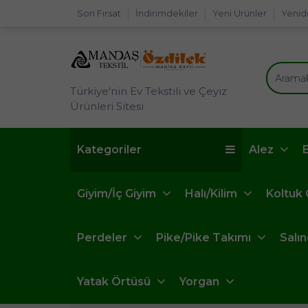
Son Fırsat
İndirimdekiler
Yeni Ürünler
Yenid
Türkiye'nin Ev Tekstili ve Çeyiz
Ürünleri Sitesi
Kategoriler
Alez
Giyim/İç Giyim
Halı/Kilim
Koltuk
Perdeler
Pike/Pike Takımı
Salı
Yatak Örtüsü
Yorgan