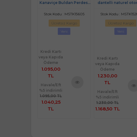
 Naturel Otontik
Kanaviçe Buldan Perdesi
dantelli naturel oto
(125*190)2 Prç
Tek kanat (200*190)
perde 125*170 2 p
odu : MSTK15306
Stok Kodu : MSTK15605
Stok Kodu : MSTK15
retsiz Kargo
Ücretsiz Kargo
Ücretsiz Kargo
Yeni
Yeni
Yeni
Kredi Kartı
veya Kapıda
rtı
Kredi Kartı
Ödeme
ıda
veya Kapıda
1.095,00
e
Ödeme
00
TL
1.230,00
TL
Havale/Eft
%5 indirimli
Ürünü
Eft
Havale/Eft
Ürünü
Ürü
1.095,00 TL
imli
%5 indirimli
İncele
İncele
İnce
1.040,25
 TL
1.230,00 TL
5 TL
TL
1.168,50 TL