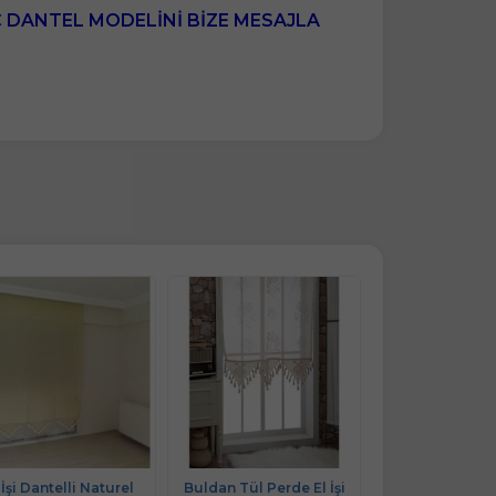
Ç DANTEL MODELİNİ BİZE MESAJLA
 İşi Dantelli Naturel
Buldan Tül Perde El İşi
Mandaş El İşi 