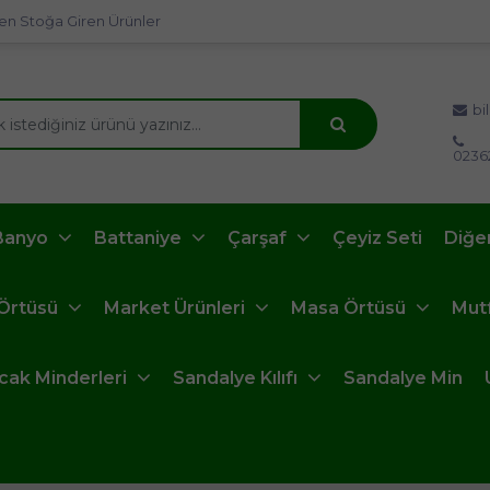
en Stoğa Giren Ürünler
bi
0236
Banyo
Battaniye
Çarşaf
Çeyiz Seti
Diğe
 Örtüsü
Market Ürünleri
Masa Örtüsü
Mut
ncak Minderleri
Sandalye Kılıfı
Sandalye Min