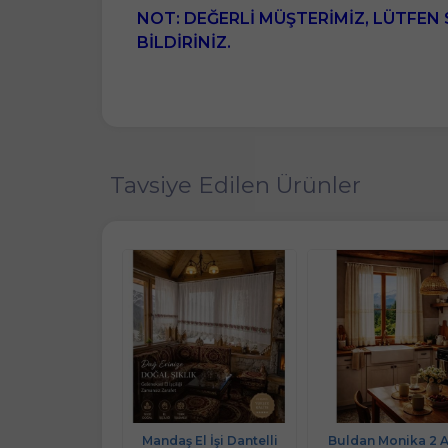
NOT: DEĞERLİ MÜŞTERİMİZ, LÜTFEN 
BİLDİRİNİZ.
Tavsiye Edilen Ürünler
Monika El Örme
Mandaş El İşi Dantelli
Buldan Monika 2 A