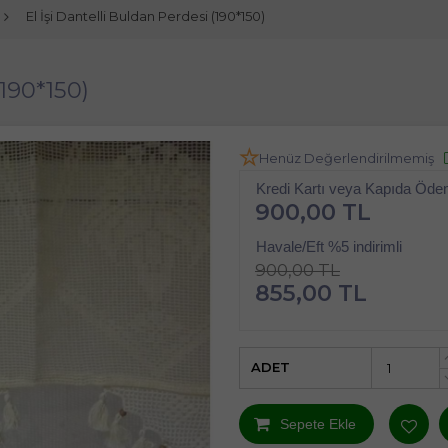
El İşi Dantelli Buldan Perdesi (190*150)
(190*150)
Henüz Değerlendirilmemiş
Kredi Kartı veya Kapıda Öd
900,00 TL
Havale/Eft %5 indirimli
900,00 TL
855,00 TL
ADET
Sepete Ekle