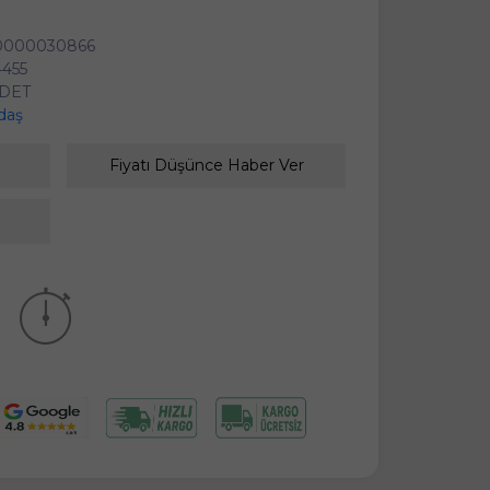
0000030866
455
ADET
daş
Fiyatı Düşünce Haber Ver