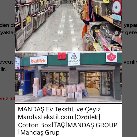
den dalgalı bir büzgü ile %15-20 arasında toplama yapa
n yaklaşık %25 daha geniş bir ölçüde alım yapmanız ger
ut ise siparişiniz 1-2 iş günü içerisinde kargoya verili
ir.
iz lütfen bize mesaj yoluyla ulaşınız.