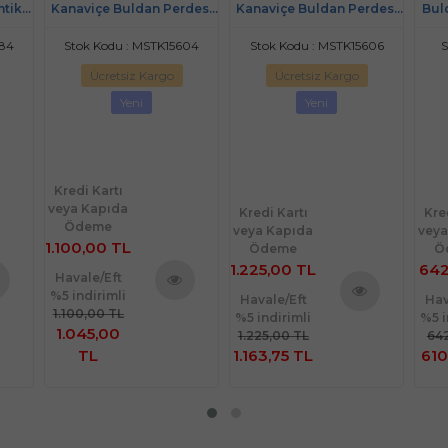
ntik
Kanaviçe Buldan Perdesi
Kanaviçe Buldan Perdesi
Bul
rç
Tek kanat (175*190)
Tek kanat (225*190)
284
Stok Kodu : MSTK15604
Stok Kodu : MSTK15606
S
Ücretsiz Kargo
Ücretsiz Kargo
Yeni
Yeni
Kredi Kartı
veya Kapıda
Kredi Kartı
Kre
Ödeme
veya Kapıda
veya
1.100,00 TL
Ödeme
Ö
1.225,00 TL
642
Havale/Eft
%5 indirimli
Havale/Eft
Hav
nü
Ürünü
1.100,00 TL
%5 indirimli
%5 i
Ürünü
le
İncele
1.045,00
1.225,00 TL
642
İncele
TL
1.163,75 TL
610