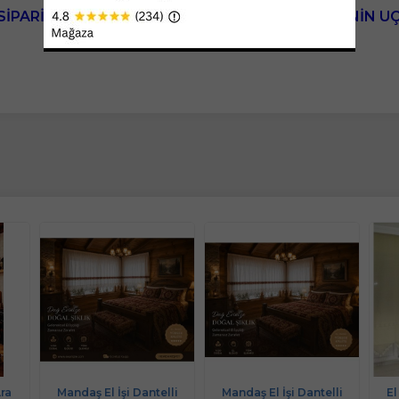
SİPARİŞ VERDİKTEN SONRA İSTEDİĞİNİZ PERDENİN U
ra
Mandaş El İşi Dantelli
Mandaş El İşi Dantelli
El