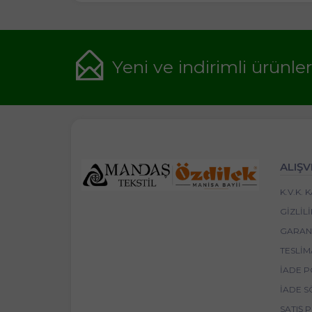
Yeni ve indirimli ürünle
ALIŞV
K.V.K.
GIZLIL
GARANT
TESLIM
İADE P
İADE S
SATIŞ 