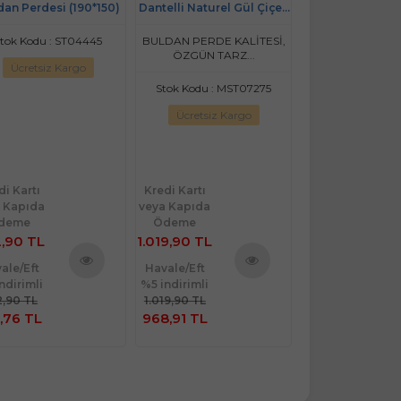
dan Perdesi (190*150)
Dantelli Naturel Gül Çiçek
Kanaviçe Bulda
Desen(150x200)
Tek kanat (30
tok Kodu : ST04445
BULDAN PERDE KALİTESİ,
Stok Kodu : MS
ÖZGÜN TARZ...
Ücretsiz Kargo
Ücretsiz Ka
Stok Kodu : MST07275
Yeni
Ücretsiz Kargo
di Kartı
Kredi Kartı
Kredi Kartı
 Kapıda
veya Kapıda
veya Kapıda
deme
Ödeme
Ödeme
,90 TL
1.019,90 TL
1.595,00 TL
ale/Eft
Havale/Eft
Havale/Eft
ndirimli
%5 indirimli
%5 indirimli
Ürünü
Ürünü
,90 TL
1.019,90 TL
1.595,00 TL
İncele
İncele
,76 TL
968,91 TL
1.515,25 TL