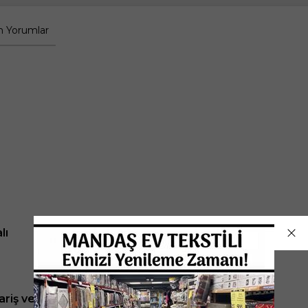
 Yorumlar
lı
ariş verdiğiniz ölçüdeki perde gönderilecektir.