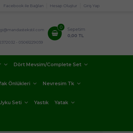
Facebook ile Bağlan
Hesap Oluştur
Giriş Yap
0
Sepetim
lgi@mandastekstil.com
0,00 TL
2372032 - 05061229059
r
Dört Mevsim/Complete Set
fak Önlükleri
Nevresim Tk
Uyku Seti
Yastık
Yatak