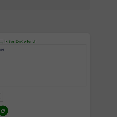
İlk Sen Değerlendir
eme
+
-