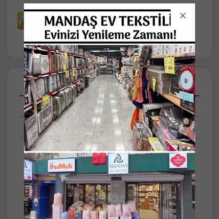
Açıklamalar
Taksit Seçenekleri
Tüm Yorumlar
Buldan İşi 12 Adet Perde Danteli
Genişlik: 33-35cm civarı
Yükseklik: 15-16cm civarı
El işidir.
Pamuklu ipten üretilmiştir.