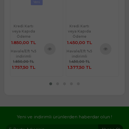
Yeni
Kredi Kartı
Kredi Kartı
Kr
veya Kapıda
veya Kapıda
ve
Ödeme
Ödeme
1.850,00 TL
1.450,00 TL
1.
Havale/Eft %5
Havale/Eft %5
Hav
indirimli
indirimli
ü
Ürünü
Ürünü
1.850,00 TL
1.450,00 TL
1.
e
İncele
İncele
1.757,50 TL
1.377,50 TL
1.
Yeni ve indirimli ürünlerden haberdar olun !