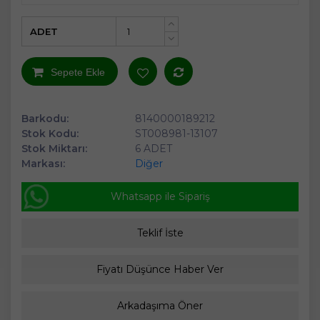
ADET
+
-
Sepete Ekle
Barkodu:
8140000189212
Stok Kodu:
ST008981-13107
Stok Miktarı:
6 ADET
Markası:
Diğer
Whatsapp ile Sipariş
Teklif İste
Fiyatı Düşünce Haber Ver
Arkadaşıma Öner