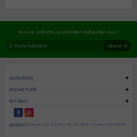
Yeni ve indirimli ürünlerden haberdar olun !
Abone Ol
ALIŞVERİŞ
HİZMETLER
İRTİBAT
ADRES
Tevfikiye Mah. 8 Eylül Cad. No:158/A Yunusemre/MANİSA