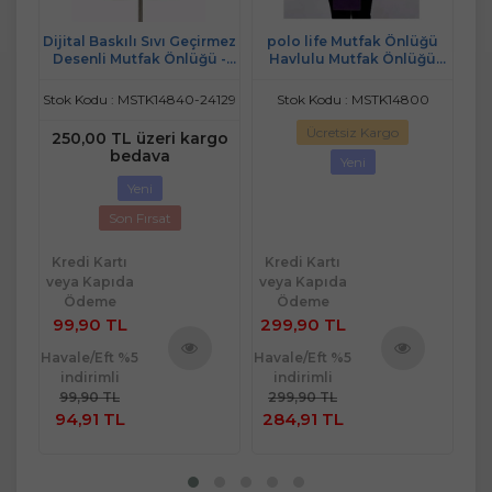
ak
Dijital Baskılı Sıvı Geçirmez
polo life Mutfak Önlüğü
Dij
ğü
Desenli Mutfak Önlüğü -
Havlulu Mutfak Önlüğü
D
Coffee (Kahve Biyeli)
(ELDİVEN VE TUTACAK) m4
Stok Kodu : MSTK14840-24129
Stok Kodu : MSTK14800
Ücretsiz Kargo
go
250,00 TL üzeri kargo
2
bedava
Yeni
Yeni
Son Fırsat
Kredi Kartı
Kredi Kartı
Kr
veya Kapıda
veya Kapıda
ve
Ödeme
Ödeme
99,90 TL
299,90 TL
9
Havale/Eft %5
Havale/Eft %5
Hav
indirimli
indirimli
ü
Ürünü
Ürünü
99,90 TL
299,90 TL
e
İncele
İncele
94,91 TL
284,91 TL
9