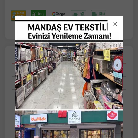
Açıklamalar
Taksit Seçenekleri
Tüm Yorumlar
Cepli Mutfak Önlüğü
Su itici özelliği olan duck kumaştan
üretilmiştir.
İpli olduğu için bedeni ayarlanabilir.