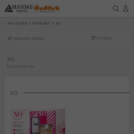
Ana Sayfa
Markalar
xo
FILTRELE
xo
1
Ürün Bulundu
xo