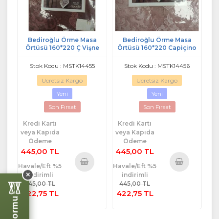
Bediroğlu Örme Masa
Bediroğlu Örme Masa
Örtüsü 160*220 Ç Vişne
Örtüsü 160*220 Capiçino
Stok Kodu : MSTK14455
Stok Kodu : MSTK14456
Ücretsiz Kargo
Ücretsiz Kargo
Yeni
Yeni
Son Fırsat
Son Fırsat
Kredi Kartı
Kredi Kartı
veya Kapıda
veya Kapıda
Ödeme
Ödeme
445,00 TL
445,00 TL
Havale/Eft %5
Havale/Eft %5
indirimli
indirimli
✕
Sepete
Sepete
445,00 TL
445,00 TL
Ekle
Ekle
422,75 TL
422,75 TL