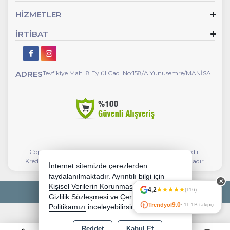
HİZMETLER
İRTİBAT
ADRES
Tevfikiye Mah. 8 Eylül Cad. No:158/A Yunusemre/MANİSA
Copyright 2026 mandastekstil.com - Tüm hakları saklıdır.
Kredi kartı bilgileriniz 256bit SSL sertifikası ile korunmaktadır.
İnternet sitemizde çerezlerden
faydalanılmaktadır. Ayrıntılı bilgi için
✕
Kişisel Verilerin Korunması Kanununu,
4,2
(116)
Bu site AKINSOFT E-Ticaret ile hazırlanmıştır.
Gizlilik Sözleşmesi
ve
Çerez
9.0
Trendyol
· 11,1B takipçi
Politikamızı
inceleyebilirsiniz.
Reddet
Kabul Et