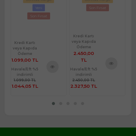
494
St
Yeni
Son Fırsat
Son Fırsat
Kredi Kartı
Kr
veya Kapıda
ve
Kredi Kartı
Ödeme
veya Kapıda
2.450,00
2
Ödeme
1.099,00 TL
TL
Havale/Eft %5
Havale/Eft %5
Hav
ü
Ürünü
indirimli
indirimli
Ürünü
e
İncele
1.099,00 TL
2.450,00 TL
2.
İncele
1.044,05 TL
2.327,50 TL
2.