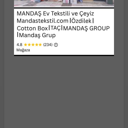
modern bir görünüm kazandırır
Koltuk üzerinde düzgün durur,
kayma yapmaz
Kolay serilir ve kaldırılır, pratik kullanım sağlar
Dekorasyon r
Modern, klasik ve bohem dekorasyon
tarzlarına uygundur
Salon ve oturma odalarında sıcak ve davetkâr
bir atmosfer oluşturur