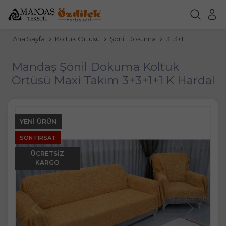
Ana Sayfa
Koltuk Örtüsü
Şönil Dokuma
3+3+1+1
Mandaş Şönil Dokuma Koltuk
Örtüsü Maxi Takım 3+3+1+1 K Hardal
YENI ÜRÜN
SON FIRSAT
ÜCRETSIZ
KARGO