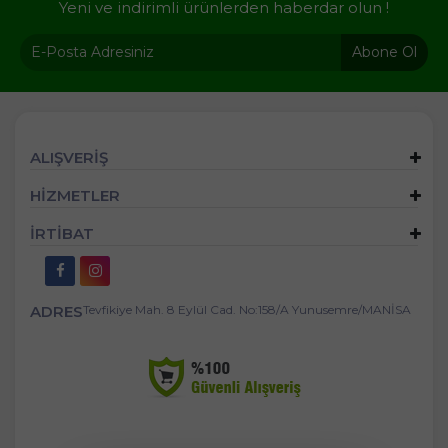
Yeni ve indirimli ürünlerden haberdar olun !
Abone Ol
ALIŞVERİŞ
HİZMETLER
İRTİBAT
ADRES
Tevfikiye Mah. 8 Eylül Cad. No:158/A Yunusemre/MANİSA