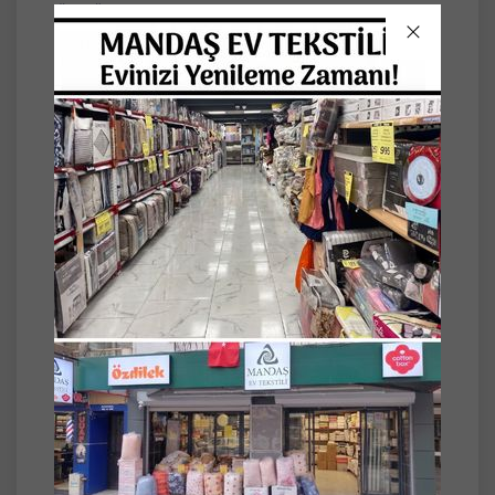
ÖLÇÜ
2 ADET 3 LÜ ÇEKYAT ÖRTÜSÜ 170*300 CM
2 ADET TEKLİ KOLTUK ÖRTÜSÜ 170*170 CM
Koltuk Örtüsü
Koltuklarınıza hem koruma hem de estetik
bir görünüm kazandıran koyu kiremit renkli
koltuk örtüsü, sıcak tonları ve dokulu yapısıyla
yaşam alanlarınıza şıklık katar.
Ürün Özellikleri
Kumaş Yapısı: Yumuşak dokulu, tok ve
dayanıklı kumaş
Doku: Hafif dalgalı, doğal görünümlü yüzey
Kullanım Alanı: 3’lü koltuk, tekli koltuk ve
benzeri oturma grupları
Detay: Kenarları saçaklı dekoratif tasarım
Mevsim: 4 mevsim kullanıma uygundur
Ürün Avantajları
Koltukları leke, toz ve günlük yıpranmaya
karşı korurEski koltuklara yenilenmiş ve