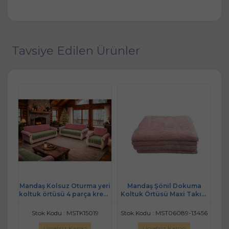
Tavsiye Edilen Ürünler
a
Mandaş Kolsuz Oturma yeri
Mandaş Şönil Dokuma
kım
koltuk örtüsü 4 parça krem/
Koltuk Örtüsü Maxi Takım
Ko
Gri
yeşil
3+3+1+1 (SEÇENEKLİ) - Pudra
3+
I,
Stok Kodu : MSTK15019
Stok Kodu : MST06089-13456
K
.
Ücretsiz Kargo
Ücretsiz Kargo