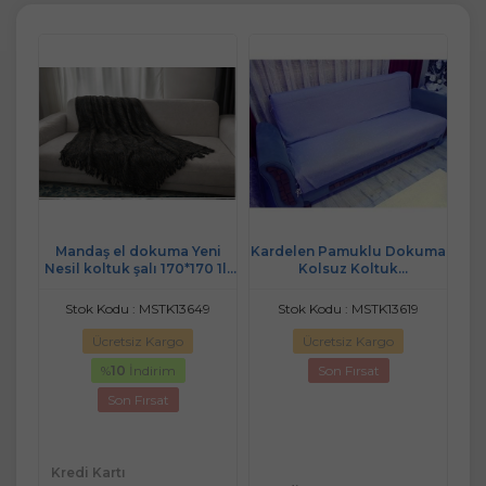
k
Mandaş el dokuma Yeni
Kardelen Pamuklu Dokuma
Nesil koltuk şalı 170*170 1li
Kolsuz Koltuk
pk siyah
Örtüsü(3+3+1+1) A Mor
2
Stok Kodu : MSTK13649
Stok Kodu : MSTK13619
Ücretsiz Kargo
Ücretsiz Kargo
%
10
İndirim
Son Fırsat
Son Fırsat
Kredi Kartı