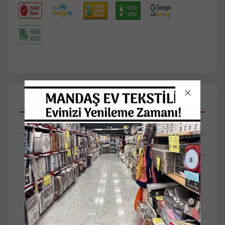
Açıklamalar
Taksit Seçenekleri
Tüm Yorumlar
akrilik Koltuk Şalı, 100x100 cm EL ÖRME
boyutlarıyla ideal bir koltuk örtüsü olarak
tasarlanmıştır.
%50 pamuk ve %50 polyester karışımı