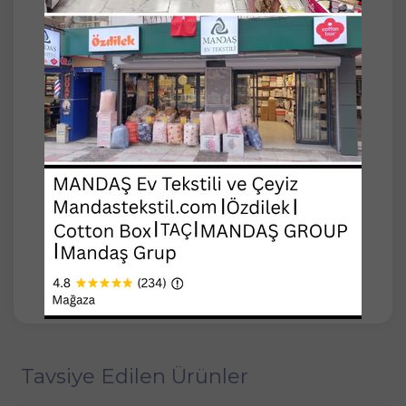
iplikten üretilen bu şal, akrilik kumaşı ile
yumuşak ve konforlu bir kullanım sunar.
değişik rengi, doğanın tazeliğini ve canlılığını
evinize taşır. Bu şal, hem dekoratif bir parça
hem de fonksiyonel bir aksesuar olarak
kullanılabilir. Soğuk kış akşamlarında sizi sarıp
sarmalayacak ve sıcak tutacaktır. Kolay
temizlenebilir yapısı sayesinde uzun süreli
kullanım sağlar.
akrilik ip dayanıklılığı ve yüksek kalitesi, bu
ürünü evinizde vazgeçilmez kılacaktır.
Modern ve şık tasarımı ile her türlü
dekorasyona uyum sağlar. akıllı ip ile kendi
oluşan desen ile Koltuk Şalı, evinize doğallık
ve şıklık katmak için mükemmel bir seçimdir.
Tavsiye Edilen Ürünler