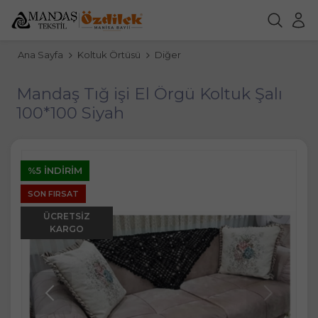
Ana Sayfa
Koltuk Örtüsü
Diğer
Mandaş Tığ işi El Örgü Koltuk Şalı
100*100 Siyah
%5 İNDIRIM
SON FIRSAT
ÜCRETSIZ
KARGO