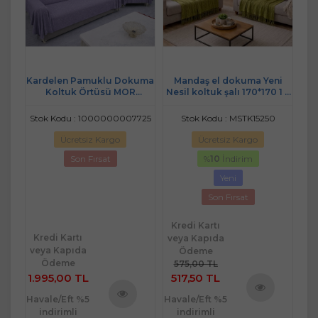
suz
Kardelen Pamuklu Dokuma
Mandaş el dokuma Yeni
FA
üsü
Koltuk Örtüsü MOR
Nesil koltuk şalı 170*170 1 li
(3+3+1+1) k mor
pk a yeşil
Stok Kodu : 1000000007725
Stok Kodu : MSTK15250
St
Ücretsiz Kargo
Ücretsiz Kargo
Son Fırsat
%
10
İndirim
Yeni
Son Fırsat
Kredi Kartı
Kredi Kartı
Kr
veya Kapıda
veya Kapıda
ve
Ödeme
Ödeme
575,00 TL
1.995,00 TL
517,50 TL
1.
Havale/Eft %5
Havale/Eft %5
Hav
Ürünü
indirimli
indirimli
ü
Ürünü