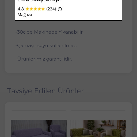
engellenmiş olur.
-Kolayca sökülüp takılır.
-30c'de Makinede Yıkanabilir.
-Çamaşır suyu kullanılmaz.
-Ürünlerimiz garantilidir.
Tavsiye Edilen Ürünler