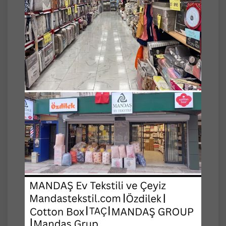
-PİYASANIN EN DÜZGÜN VE KALİTELİ
ÜRÜNLERİNDENDİR.
-EVİNİZİN YENİ YÜZÜ, İyi Günlerde
Kullanmanız DİLEKLERİMİZLE.
-LÜKS KADİFE KOLTUK ÖRTÜLERİYLE
ODANIZIN HAVASI DEĞİŞECEK.
-GENEL BİLGİ: AÇIK RENKLİ KOLTUKLAR
İÇİN KOYU RENKLER (BORDO, ANTRASİT
VB.) ÖNERİLMEMEKTEDİR.
-Hoş bir tasarımla koltuğu sararak koltuğun
orijinal şeklini korur.
-En ve boydan esnek olmasıyla birçok
modele rahatlıkla uyar.
-Yan ve arka kenarlardan koltuğu sardığı için
ve aparatlar sayesinde çıkma ve kayma