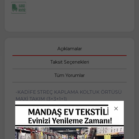
Açıklamalar
Taksit Seçenekleri
Tüm Yorumlar
-KADİFE STREÇ KAPLAMA KOLTUK ÖRTÜSÜ
MAXİ TAKIM (3+3+1+1)
-2 ADET ÜÇLÜ KOLTUK İÇİN ÖRTÜ
-2 ADET TEKLİ KOLTUK İÇİN ÖRTÜ