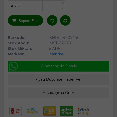
ADET
+
-
Sepete Ekle
Barkodu:
8698144907440
Stok Kodu:
MSTK12079
Stok Miktarı:
5 ADET
Markası:
Mandaş
Whatsapp ile Sipariş
Fiyatı Düşünce Haber Ver
Arkadaşıma Öner