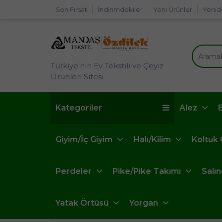
Son Fırsat
İndirimdekiler
Yeni Ürünler
Yenid
Türkiye'nin Ev Tekstili ve Çeyiz
Ürünleri Sitesi
Kategoriler
Alez
Giyim/İç Giyim
Halı/Kilim
Koltuk
Perdeler
Pike/Pike Takımı
Salı
Yatak Örtüsü
Yorgan