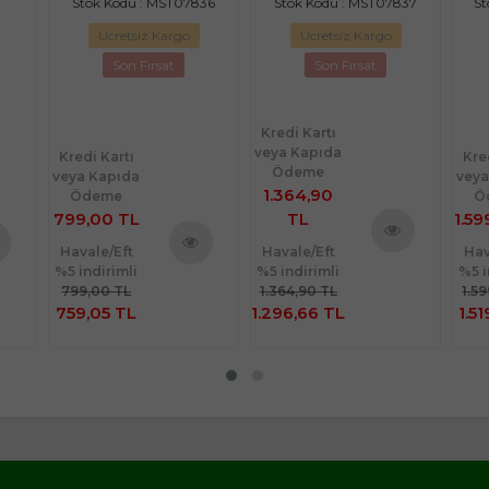
Stok Kodu : MST07836
Stok Kodu : MST07837
St
Ücretsiz Kargo
Ücretsiz Kargo
Son Fırsat
Son Fırsat
Kredi Kartı
veya Kapıda
Kredi Kartı
Kre
Ödeme
veya Kapıda
veya
1.364,90
Ödeme
Ö
799,00 TL
TL
1.59
Havale/Eft
Havale/Eft
Hav
Ürünü
%5 indirimli
%5 indirimli
%5 i
nü
Ürünü
İncele
799,00 TL
1.364,90 TL
1.5
le
İncele
759,05 TL
1.296,66 TL
1.51