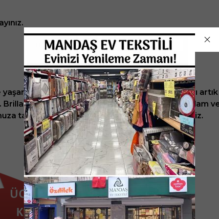
yınız.
le yaşanılır tüm mekanları süsleyen Brillant markası art
. Brillant halı, tüm yeniliğini evinize taşıyacak. Sağlam 
tunuza tavsiyede bulunacaksınız diye düşünmekteyiz.