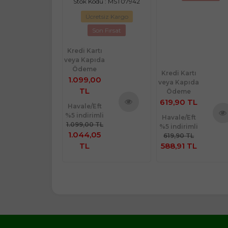
Stok Kodu : MST07942
Ücretsiz Kargo
Son Fırsat
Kredi Kartı
veya Kapıda
Ödeme
rtı
Kredi Kartı
1.099,00
ıda
veya Kapıda
TL
e
Ödeme
 TL
619,90 TL
Havale/Eft
%5 indirimli
Ürünü
Eft
Havale/Eft
1.099,00 TL
imli
%5 indirimli
Ürünü
İncele
Ürü
1.044,05
TL
619,90 TL
İncele
İnce
 TL
TL
588,91 TL