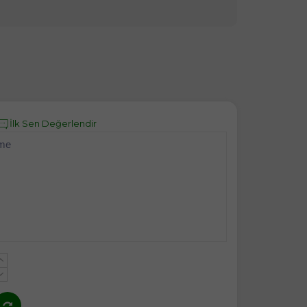
İlk Sen Değerlendir
eme
+
-