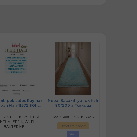
lant İpek Latex Kaymaz
Nepal Sacakılı yolluk halı
Brillant Latex H
ban Halı-11572.801-
80*200 a Turkuaz
HL11552.8
(130x190)
LLANT İPEK KALİTESİ,
Stok Kodu : MSTK15036
Stok Kodu : S
NTİ-ALERJİK, ANTİ-
Ücretsiz Kargo
Ücretsiz Ka
BAKTERİYEL...
Yeni
Son Fırsa