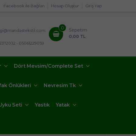
Facebook ile Bağlan
Hesap Oluştur
Giriş Yap
0
Sepetim
lgi@mandastekstil.com
0,00 TL
2372032 - 05061229059
r
Dört Mevsim/Complete Set
fak Önlükleri
Nevresim Tk
Uyku Seti
Yastık
Yatak