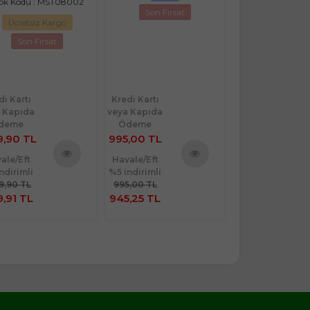
ok Kodu : MST08002
Son Fırsat
Ücretsiz Kargo
Son Fırsat
di Kartı
Kredi Kartı
Kredi Kartı
 Kapıda
veya Kapıda
veya Kapıda
deme
Ödeme
Ödeme
9,90 TL
995,00 TL
311,90 TL
ale/Eft
Havale/Eft
Havale/Eft
ndirimli
%5 indirimli
%5 indirimli
Ürünü
Ürünü
99,90 TL
995,00 TL
311,90 TL
İncele
İncele
9,91 TL
945,25 TL
296,31 TL