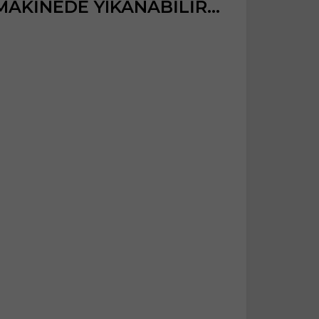
AKİNEDE YIKANABİLİR...