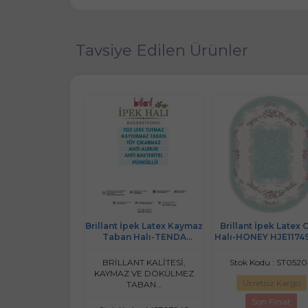
Tavsiye Edilen Ürünler
 İpek Latex Halı-
Brillant İpek Latex Kaymaz
Brillant İpek Latex 
Y HJ11776.804
Taban Halı-TENDA
Halı-HONEY HJE1174
HJ11724.805-(90x300)
Kodu : ST05075
BRİLLANT KALİTESİ,
Stok Kodu : ST052
KAYMAZ VE DÖKÜLMEZ
retsiz Kargo
Ücretsiz Kargo
TABAN...
Son Fırsat
Son Fırsat