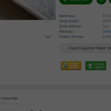
Barkodu:
814
Stok Kodu:
MST
Stok Miktarı:
Son 
Markası:
Brill
Üretici Firma:
brill
Fiyatı Düşünce Haber V
 Yorumlar