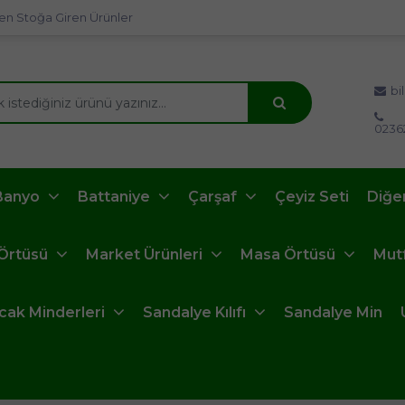
en Stoğa Giren Ürünler
bi
0236
Banyo
Battaniye
Çarşaf
Çeyiz Seti
Diğe
 Örtüsü
Market Ürünleri
Masa Örtüsü
Mut
ncak Minderleri
Sandalye Kılıfı
Sandalye Min