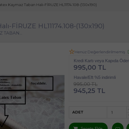
Latex Kaymaz Taban Halı-FİRUZE HL11174.108-(130x190)
alı-FİRUZE HL11174.108-(130x190)
 TABAN...
Henüz Değerlendirilmemiş
Kredi Kartı veya Kapıda Öd
995,00 TL
Havale/Eft %5 indirimli
995,00 TL
945,25 TL
ADET
Sepete Ekle