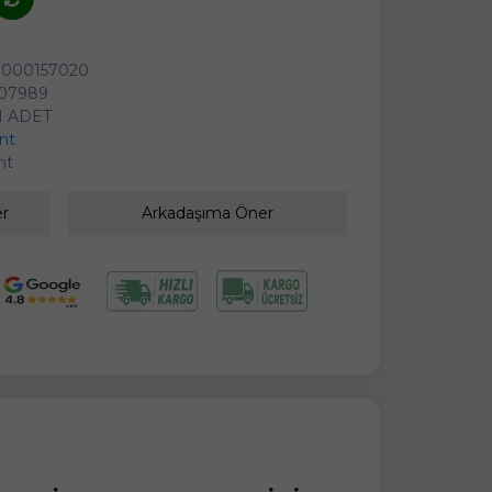
0000157020
07989
1 ADET
ant
ant
er
Arkadaşıma Öner