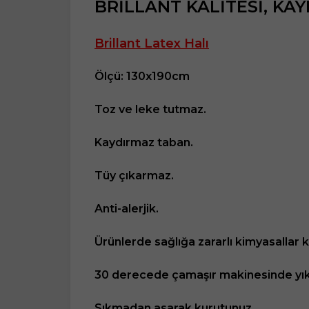
BRİLLANT KALİTESİ, KA
Brillant Latex Halı
Ölçü: 130x190cm
Toz ve leke tutmaz.
Kaydırmaz taban.
Tüy çıkarmaz.
Anti-alerjik.
Ürünlerde sağlığa zararlı kimyasallar 
30 derecede çamaşır makinesinde yık
Sıkmadan asarak kurutunuz.