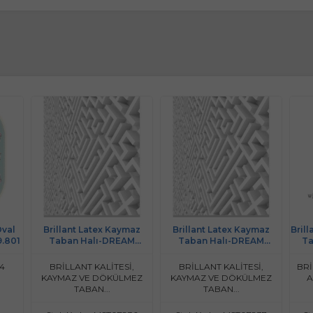
Oval
Brillant Latex Kaymaz
Brillant Latex Kaymaz
Bril
9.801
Taban Halı-DREAM
Taban Halı-DREAM
Ta
HL11557.802-(130x190)
HL11557.802-(160x230)
04
BRİLLANT KALİTESİ,
BRİLLANT KALİTESİ,
BRİ
KAYMAZ VE DÖKÜLMEZ
KAYMAZ VE DÖKÜLMEZ
A
TABAN...
TABAN...