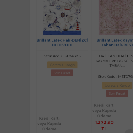
 İpek Latex Oval
Brillant Latex Halı-DENİZCİ
Brillant Latex Kay
Taban Halı-İPEK
HL11159.101
Taban Halı-BES
4.801-(130x190)
HL11170.110-(150x2
T İPEK KALİTESİ,
Stok Kodu : ST04886
BRİLLANT KALİTES
ALERJİK, ANTİ-
KAYMAZ VE DÖKÜL
Ücretsiz Kargo
KTERİYEL...
TABAN...
Son Fırsat
odu : MST07712
Stok Kodu : MST079
retsiz Kargo
Ücretsiz Kargo
20
İndirim
Son Fırsat
Son Fırsat
Kredi Kartı
veya Kapıda
rtı
Ödeme
Kredi Kartı
ıda
1.272,90
veya Kapıda
e
TL
Ödeme
 TL