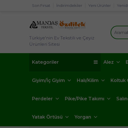
Son Fırsat
İndirimdekiler
Yeni Ürünler
Yenid
Türkiye'nin Ev Tekstili ve Çeyiz
Ürünleri Sitesi
Kategoriler
Alez
Giyim/İç Giyim
Halı/Kilim
Koltuk
Perdeler
Pike/Pike Takımı
Salı
Yatak Örtüsü
Yorgan