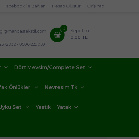
Facebook ile Bağlan
Hesap Oluştur
Giriş Yap
0
Sepetim
lgi@mandastekstil.com
0,00 TL
2372032 - 05061229059
r
Dört Mevsim/Complete Set
fak Önlükleri
Nevresim Tk
Uyku Seti
Yastık
Yatak