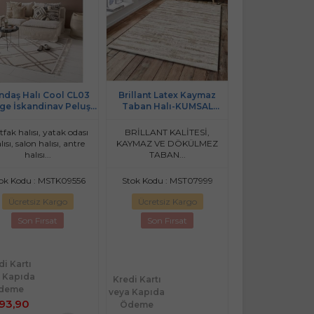
ndaş Halı Cool CL03
Brillant Latex Kaymaz
Brillant Latex
ge İskandinav Peluş
Taban Halı-KUMSAL
Taban Halı-S
kulu Makine Halısı
HL11250.801-(130x190)
HL11171.104-(1
fak halısı, yatak odası
BRİLLANT KALİTESİ,
BRİLLANT KAL
lısı, salon halısı, antre
KAYMAZ VE DÖKÜLMEZ
KAYMAZ VE DÖ
halısı...
TABAN...
TABAN..
ok Kodu : MSTK09556
Stok Kodu : MST07999
Stok Kodu : M
Ücretsiz Kargo
Ücretsiz Kargo
Ücretsiz Ka
Son Fırsat
Son Fırsat
Son Fırsa
di Kartı
 Kapıda
Kredi Kartı
Kredi Kartı
deme
veya Kapıda
veya Kapıda
293,90
Ödeme
Ödeme