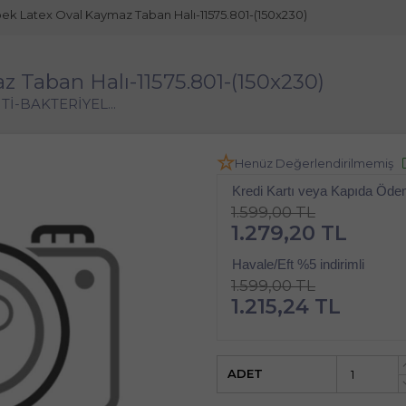
İpek Latex Oval Kaymaz Taban Halı-11575.801-(150x230)
z Taban Halı-11575.801-(150x230)
Tİ-BAKTERİYEL...
Henüz Değerlendirilmemiş
Kredi Kartı veya Kapıda Öd
1.599,00 TL
1.279,20 TL
Havale/Eft %5 indirimli
1.599,00 TL
1.215,24 TL
ADET