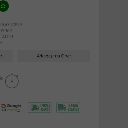
0000156818
07968
1 ADET
ant
er
Arkadaşıma Öner
kika