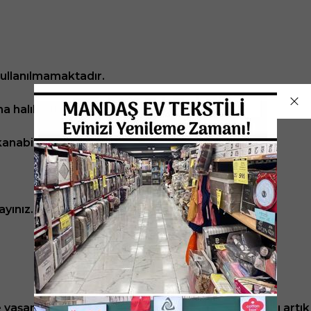
kullanılmamaktadır.
 halılar saçaklıdır.
anabilir.(Hassas programda)
yınız.
le yaşanılır tüm mekanları süsleyen Brillant markası art