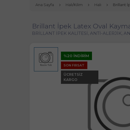
Ana Sayfa
Halı/Kilim
Halı
Brillant 
Brillant İpek Latex Oval Kayma
BRİLLANT İPEK KALİTESİ, ANTİ-ALERJİK, AN
%20 İNDİRİM
SON FIRSAT
ÜCRETSIZ
KARGO