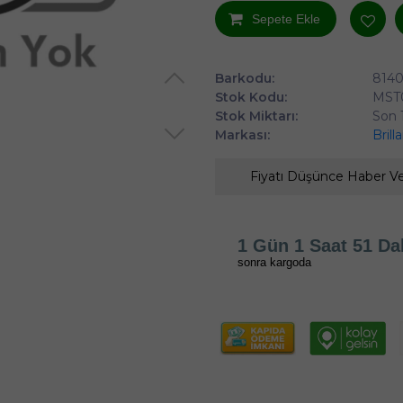
Sepete Ekle
Barkodu:
814
Stok Kodu:
MST
Stok Miktarı:
Son 
Markası:
Brill
Fiyatı Düşünce Haber V
1 Gün 1 Saat 51 Da
sonra kargoda