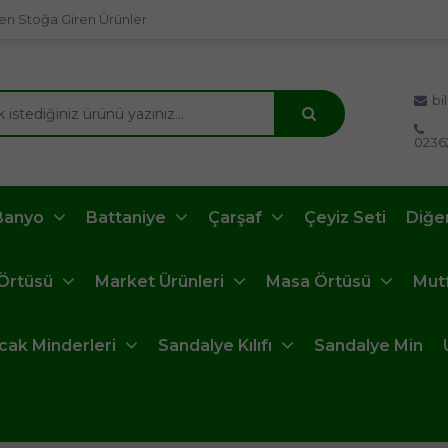
en Stoğa Giren Ürünler
bi
0236
Banyo
Battaniye
Çarşaf
Çeyiz Seti
Diğe
 Örtüsü
Market Ürünleri
Masa Örtüsü
Mut
ncak Minderleri
Sandalye Kılıfı
Sandalye Min