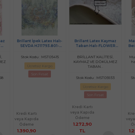
maz
Brillant İpek Latex Halı-
Brillant Latex Kaymaz
Ma
T
SEVDA HJ11793.801-
Taban Halı-FLOWER
Bei
30)
(130X190CM)
HL11112.101-(150x230)
Do
İ,
Stok Kodu : MST05415
BRİLLANT KALİTESİ,
Mut
MEZ
KAYMAZ VE DÖKÜLMEZ
ha
Ücretsiz Kargo
TABAN...
Son Fırsat
58
Stok Kodu : MST05933
St
Ücretsiz Kargo
Son Fırsat
Kredi Kartı
veya Kapıda
Kredi Kartı
Kre
Ödeme
veya Kapıda
veya
1.272,90
Ödeme
Ö
1.390,90
TL
1.