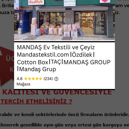
. Brillant halı, tüm yeniliğini evinize taşıyacak. Sağlam 
tunuza tavsiyede bulunacaksınız diye düşünmekteyiz.