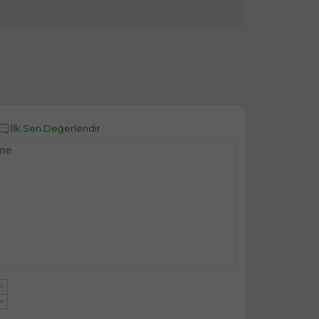
İlk Sen Değerlendir
eme
+
-