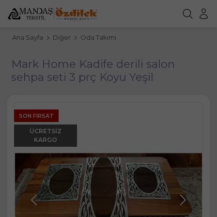
Ana Sayfa
Diğer
Oda Takımı
Mark Home Kadife derili salon
sehpa seti 3 prç Koyu Yeşil
SON FIRSAT
ÜCRETSIZ
KARGO