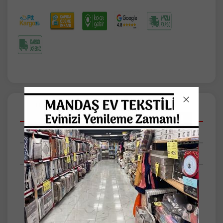
Açıklamalar
Taksit Seçenekleri
Tüm Yorumlar
Kadife,varaklı Deri Işlemeli,3 Parça Takımı.1
Runner,,2 Sehpa Örtüsü //sehpa Örtüsü 85392
k yeşil Kadife Üzeri gümüş Varaklı Deri ve