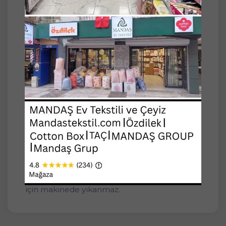
yeşil Kadife Üzeri Gümüş Varaklı Deri
Takımımız toplam 3 parçadir.
Orta Sehpa Runner ebat: 30*96 cm – 1 adet
Zigon Sehpa Runner: 44x30 cm – 2 adet
.
Yıkama : Deterjan, ağartıcı veya çamaşır suyu
kullanılamaz.
Çitilemeden yıkanmalı ve sererek
kurutulmalıdır.
Altına tül yapıştırma yöntemi ile uygulandığı
için makinede yıkanmaz.