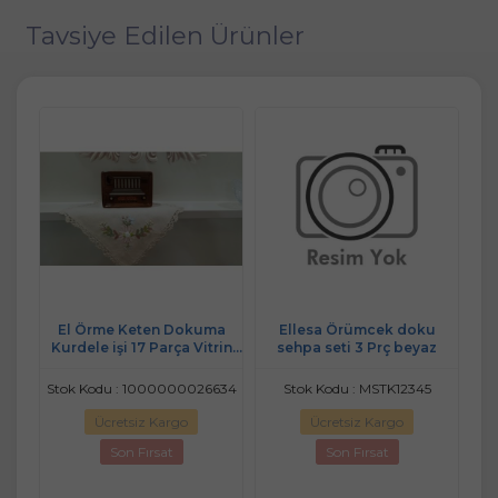
Tavsiye Edilen Ürünler
Tül
El Örme Keten Dokuma
Ellesa Örümcek doku
İn
kımı
Kurdele işi 17 Parça Vitrin
sehpa seti 3 Prç beyaz
Seti Krem
108
Stok Kodu : 1000000026634
Stok Kodu : MSTK12345
Ücretsiz Kargo
Ücretsiz Kargo
Son Fırsat
Son Fırsat