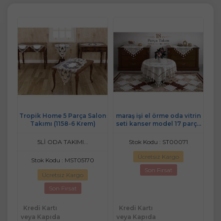
Tül
Tropik Home 5 Parça Salon
maraş işi el örme oda vitrin
Gol
kımı
Takımı (1158-6 Krem)
seti kanser model 17 parça
dan
beyaz
108
5Lİ ODA TAKIMI...
Stok Kodu : ST00071
Ücretsiz Kargo
Stok Kodu : MST05170
Son Fırsat
Ücretsiz Kargo
Son Fırsat
Kredi Kartı
Kredi Kartı
Kr
veya Kapıda
veya Kapıda
ve