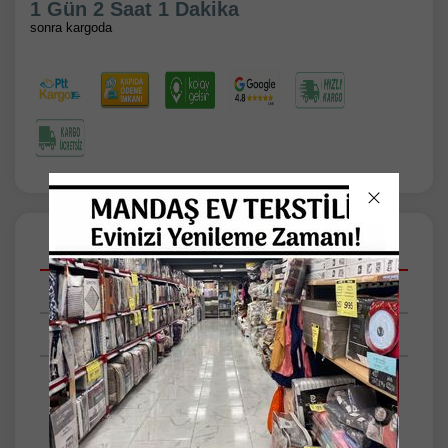
1 Gün 2 Saat 1 Dakika
sonra kargoda
Açıklamalar
Taksit Seçenekleri
Tüm Yorumlar
Hind işi vitrin seti el yapımı astarlı ağır pul ve
boncuk işleme 16 parça
ÜRÜNÜMÜZ HÜNERLİ ELLLER