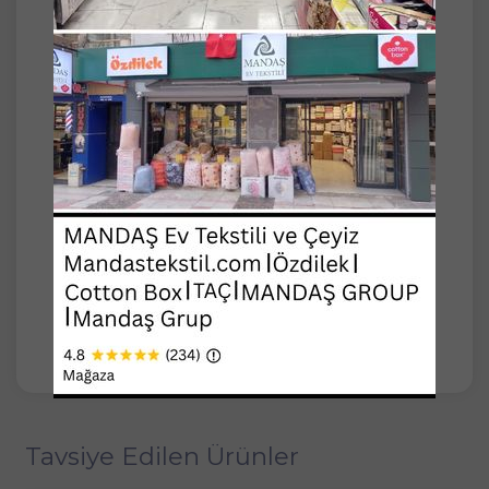
TARRAFINDAN BONCUK PUL VE TÜL
KUMAŞ ÜZERNE TEK TEK İŞLEMMİŞTİR
ÜRÜN TAMAMALANDIKTAN SONRA ALT
KISMINA ASTAR YAPILARAK ÜRÜNÜN
GÖRÜNÜMÜ DAHA ŞIK HALE GETİRİLMİŞ
OLUP
KULLANIMI KOLAY VE GÜVENLİ HAL
ALMIŞTIR
ÜRN İÇERİĞİ
1 adet fiskos ( masa örtüsü ) 95*95 cm
1 adet şömen tablo 43*80 cm
2 adet sehpa örtüs 43*43
12 adet vitrin pecetesi 28*28
ürün 30 c de şampuanlı suya bırakılarak
yıkanabilir yıkanabilir
Tavsiye Edilen Ürünler