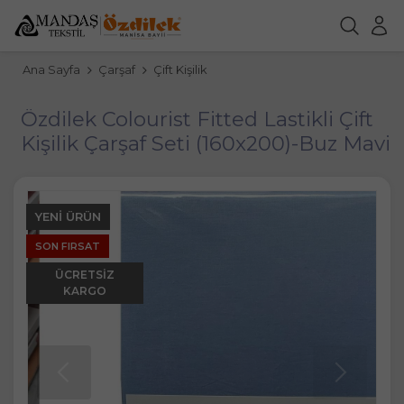
Ana Sayfa
Çarşaf
Çift Kişilik
Özdilek Colourist Fitted Lastikli Çift
Kişilik Çarşaf Seti (160x200)-Buz Mavi
YENI ÜRÜN
SON FIRSAT
ÜCRETSIZ
KARGO