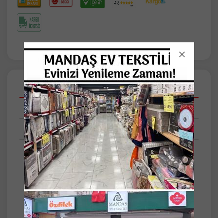
Açıklamalar
Taksit Seçenekleri
Tüm Yorumlar
-%100 PAMUK KEYFİ, FITTED LASTİKLİ,
YASTIK KILIFLI...
-Özdilek Ranforce Fitted Çift Kişilik Çarşaf
Seti