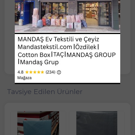
-Çarşaf: 160x200cm+30 (Yani çarşafın yatağı
kapatan yüksekliği 30cm'dir.)
-Yastık Kılıfı: 50x70cm (2 Adet)
-Kalite: %100 Pamuk
-Max. 40 derecede yıkanması önerilir.
-Türkiye'de üretilmiştir.
Tavsiye Edilen Ürünler