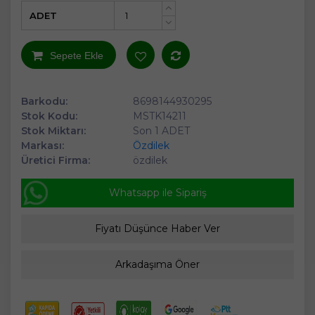
ADET
+
-
Sepete Ekle
Barkodu:
8698144930295
Stok Kodu:
MSTK14211
Stok Miktarı:
Son 1 ADET
Markası:
Özdilek
Üretici Firma:
özdilek
Whatsapp ile Sipariş
Fiyatı Düşünce Haber Ver
Arkadaşıma Öner