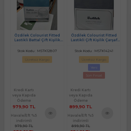
ikli
Özdilek Colourist Fitted
Özdilek Colourist Fitted
L
Seti
Lastikli Battal Çift Kişilik
Lastikli Çift Kişilik Çarşaf
Ç
Çarşaf Seti (180x200)-
Seti (160x200)-Kül Gri
Maldiv
Stok Kodu : MSTK12807
Stok Kodu : MSTK14241
Ücretsiz Kargo
Ücretsiz Kargo
Yeni
Son Fırsat
Kredi Kartı
Kredi Kartı
Kr
veya Kapıda
veya Kapıda
ve
Ödeme
Ödeme
979,90 TL
899,90 TL
38
Havale/Eft %5
Havale/Eft %5
Hav
indirimli
indirimli
ü
Ürünü
Ürünü
979,90 TL
899,90 TL
3
e
İncele
İncele