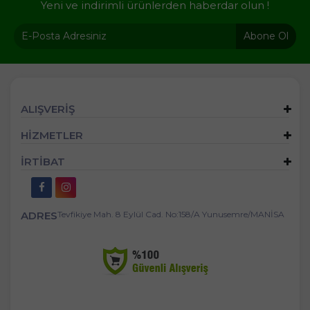
Yeni ve indirimli ürünlerden haberdar olun !
Abone Ol
ALIŞVERİŞ
HİZMETLER
İRTİBAT
ADRES
Tevfikiye Mah. 8 Eylül Cad. No:158/A Yunusemre/MANİSA