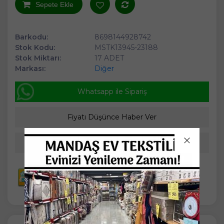
Sepete Ekle
Barkodu:
8698144928742
Stok Kodu:
MSTK13945-23188
Stok Miktarı:
17 ADET
Markası:
Diğer
Whatsapp ile Sipariş
Fiyatı Düşünce Haber Ver
Arkadaşıma Öner