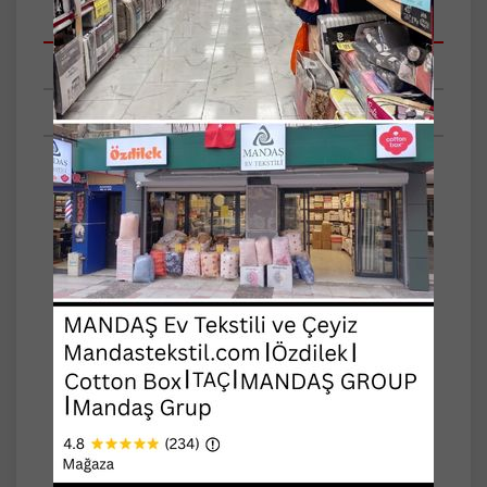
Açıklamalar
Taksit Seçenekleri
Tüm Yorumlar
-%100 PAMUK KEYFİ, FITTED LASTİKLİ,
YASTIK KILIFLI...
-Hanzade Lastikli Penye Çift Kişilik Çarşaf Seti
-Çarşaf: 160x200cm+30 (Yani çarşafın yatağı
kapatan yüksekliği 30cm'dir.)
-Yastık Kılıfı: 50x70cm (2 Adet)
-Kalite: %100 Pamuk
-Max. 40 derecede yıkanması önerilir.