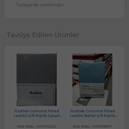
-Türkiye'de üretilmiştir.
Tavsiye Edilen Ürünler
ft
Özdilek Colourist Fitted
Özdilek Colourist Fitted
Lo
Lastikli Çift Kişilik Çarşaf
Lastikli Battal Çift Kişilik
La
Seti (160x200)-Silver Gri
Çarşaf Seti (180x200)-
Ça
Maldiv
Stok Kodu : MSTK14220
Stok Kodu : MSTK12807