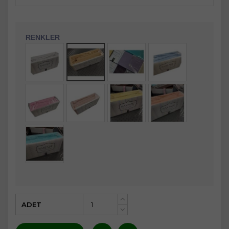
RENKLER
ADET
+
-