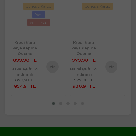
Ücretsiz Kargo
Ücretsiz Kargo
Yeni
Son Fırsat
Kredi Kartı
Kredi Kartı
Kr
veya Kapıda
veya Kapıda
ve
Ödeme
Ödeme
899,90 TL
979,90 TL
48
Havale/Eft %5
Havale/Eft %5
Hav
indirimli
indirimli
ü
Ürünü
Ürünü
899,90 TL
979,90 TL
4
e
İncele
İncele
854,91 TL
930,91 TL
4